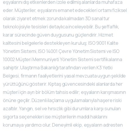
eşyalarını dış etkenlerden izole edilmiş alanlarda muhafaza
eder. Müşteriler, eşyalarını emanet edecekleri ortamı fiziksel
olarak ziyaret etmek zorunda kalmadan 3D sanal tur
teknolojisiyle tesisleri detaylıca inceleyebilir. Bu şeffaflık,
karar sürecinde güven duygusunu güçlendirir. Hizmet
kalitesini belgelerle destekleyen kuruluş; ISO 9001 Kalite
Yönetim Sistemi, ISO 14001 Çevre Yönetim Sistemi ve ISO
10002 Müşteri Memnuniyeti Yönetim Sistemi sertifikalarına
sahiptir. Ulaştırma Bakanlığı tarafından verilen K3 Yetki
Belgesi, firmanın faaliyetlerini yasal mevzuata uygun şekilde
yürüttüğünü gösterir. Kiptaş güvencesindeki alanlarda her
müşteri için ayrı bir bölüm tahsis edilir; eşyaların karışmasının
önüne geçilir. Düzenli ilaçlama uygulamalarıyla haşere riski
azaltılır. Yangın, sel ve hırsızlık gibi durumlara karşı sunulan
sigorta seçenekleri ise müşterilerin maddi haklarını
korumaya yardımcı olur. Deneyimli ekip, eşyaların adresten