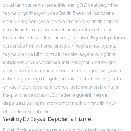
sokakların dar yapısı nedeniyle, alım günü saat seçimi ve
taşıma organizasyonu da sürecin önemli bir parçasına
dönüşür. Kişisel eşyaların veya ofis mobilyalarının belirli bir
süre dışarıda tutulması gerektiğinde, rastgele bir alan
kiralamak ciddi maddi hasarlara yol açabilir.
Eşya depolama
süreci basit bir istifleme işi değildir; doğru ambalajlama,
taşıma planı ve iklim kontrollü tesisler eşyaların ilk günkü
kondisyonunu korumasında kritik rol oynar. Yeniköy gibi
antika mobilyaların, sanat eserlerinin ve değerli parçaların
daha sık görüldüğü bölgelerde süreç daha hassas yürütülür;
en küçük çizik veya nem kaynaklı deformasyon bile kalıcı
kayıplara neden olabilir. Bu nedenle
güvenilir eşya
depolama
yaklaşımı, standart bir nakliye hizmetinin çok
ötesinde düşünülmelidir.
Yeniköy Ev Eşyası Depolama Hizmeti
Evdeki fazla eşyalar yaşam alanlarını daraltabilir veya geçici