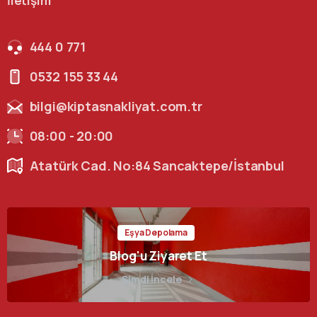
İletişim
444 0 771
0532 155 33 44
bilgi@kiptasnakliyat.com.tr
08:00 - 20:00
Atatürk Cad. No:84 Sancaktepe/İstanbul
Eşya Depolama
Blog'u Ziyaret Et
Şimdi İncele