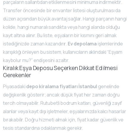
parçaların sallantıdan etkilenmesini minimuma indirmektir.
Transfer öncesinde bir envanter listesi oluşturulması da
düzen açısından büyük avantaj sağlar. Hangi parçanın hangi
kolide, hangi numaralı sandıkta veya hangi alanda olduğu
kayıt altına alınır. Bu liste, eşyaların bir kısmını geri almak
istediğinizde zaman kazandırır.
Ev depolama
işlemlerinde
karışıklığı önleyen bu sistem, kullanıcıların aklındaki “Eşyam
kaybolur mu?” endişesini azaltır.
Kiralık Eşya Deposu Seçerken Dikkat Edilmesi
Gerekenler
Piyasadaki
depo kiralama fiyatları İstanbul
genelinde
değişkenlik gösterir; ancak düşük fiyat her zaman doğru
tercih olmayabilir. Rutubetli bodrum katları, güvenliği zayıf
alanlar veya kayıt dışı işletmeler, eşyalarınızda kalıcı hasarlar
bırakabilir. Doğru hizmeti almak için, fiyat kadar güvenlik ve
tesis standardına odaklanmak gerekir.