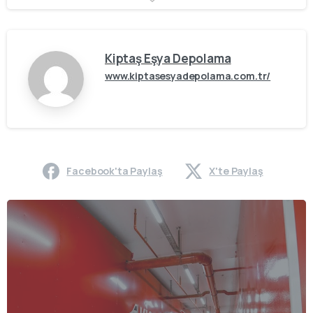
Kiptaş Eşya Depolama
www.kiptasesyadepolama.com.tr/
Facebook'ta Paylaş
X'te Paylaş