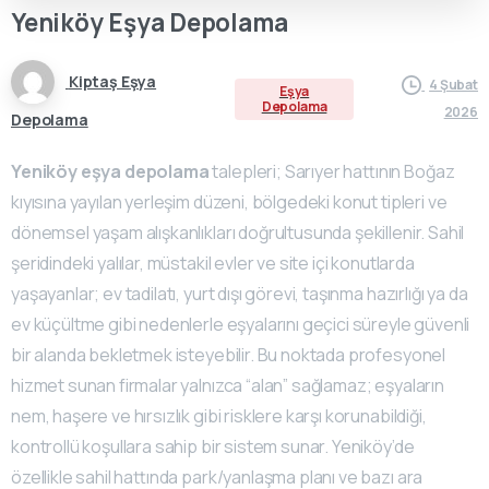
Yeniköy
Eşya
Depolama
Kiptaş Eşya
4 Şubat
Eşya
Depolama
2026
Depolama
Yeniköy eşya depolama
talepleri; Sarıyer hattının Boğaz
kıyısına yayılan yerleşim düzeni, bölgedeki konut tipleri ve
dönemsel yaşam alışkanlıkları doğrultusunda şekillenir. Sahil
şeridindeki yalılar, müstakil evler ve site içi konutlarda
yaşayanlar; ev tadilatı, yurt dışı görevi, taşınma hazırlığı ya da
ev küçültme gibi nedenlerle eşyalarını geçici süreyle güvenli
bir alanda bekletmek isteyebilir. Bu noktada profesyonel
hizmet sunan firmalar yalnızca “alan” sağlamaz; eşyaların
nem, haşere ve hırsızlık gibi risklere karşı korunabildiği,
kontrollü koşullara sahip bir sistem sunar. Yeniköy’de
özellikle sahil hattında park/yanlaşma planı ve bazı ara