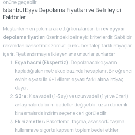
önüne geçebilir.
İstanbul Eşya Depolama Fiyatları ve Belirleyici
Faktörler
Müşterilerin en çok merak ettiği konulardan biri
ev eşyası
depolama fiyatları
üzerindeki belirleyici kriterlerdir. Sabit bir
rakamdan bahsetmek zordur; çünkü her talep farklı ihtiyaçlar
içerir. Fiyatlandırmayı etkileyen ana unsurlar şunlardır:
Eşya hacmi (Ekspertiz):
Depolanacak eşyanın
kapladığı alan metreküp bazında hesaplanır. Bir öğrenci
evinin eşyası ile 4+1 villanın eşyası farklı alana ihtiyaç
duyar.
Süre:
Kısa vadeli (1-3 ay) ve uzun vadeli (1 yıl ve üzeri)
anlaşmalarda birim bedeller değişebilir; uzun dönemli
kiralamalarda indirim seçenekleri görülebilir.
Ek hizmetler:
Paketleme, taşıma, asansörlü taşıma
kullanımı ve sigorta kapsamı toplam bedeli etkiler.