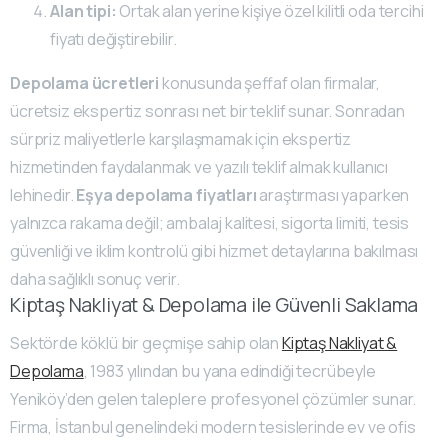
Alan tipi:
Ortak alan yerine kişiye özel kilitli oda tercihi
fiyatı değiştirebilir.
Depolama ücretleri
konusunda şeffaf olan firmalar,
ücretsiz ekspertiz sonrası net bir teklif sunar. Sonradan
sürpriz maliyetlerle karşılaşmamak için ekspertiz
hizmetinden faydalanmak ve yazılı teklif almak kullanıcı
lehinedir.
Eşya depolama fiyatları
araştırması yaparken
yalnızca rakama değil; ambalaj kalitesi, sigorta limiti, tesis
güvenliği ve iklim kontrolü gibi hizmet detaylarına bakılması
daha sağlıklı sonuç verir.
Kiptaş Nakliyat & Depolama ile Güvenli Saklama
Sektörde köklü bir geçmişe sahip olan
Kiptaş Nakliyat &
Depolama
, 1983 yılından bu yana edindiği tecrübeyle
Yeniköy’den gelen taleplere profesyonel çözümler sunar.
Firma, İstanbul genelindeki modern tesislerinde ev ve ofis