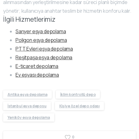
alınmasından yerleştirilmesine kadar süreci planlı biçimde
yönetir; kullanıcıya anahtar teslim bir hizmetin konforu kalır.
İlgili Hizmetlerimiz
Sarıyer eşya depolama
Poligon eşya depolama
PTT Evleri eşya depolama
Reşitpaşa eşya depolama
E-ticaret depolama
Ev eşyası depolama
Antika eşya depolama
İklim kontrollü depo
İstanbul eşya deposu
Kişiye özel depo odası
Yeniköy eşya depolama
0