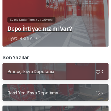
Eviniz Kadar Temiz ve Güvenli
Depo İhtiyacınız mı Var?
Fiyat Teklifi Al
Son Yazılar
Pirinççi Eşya Depolama
0
Rami Yeni Eşya Depolama
0