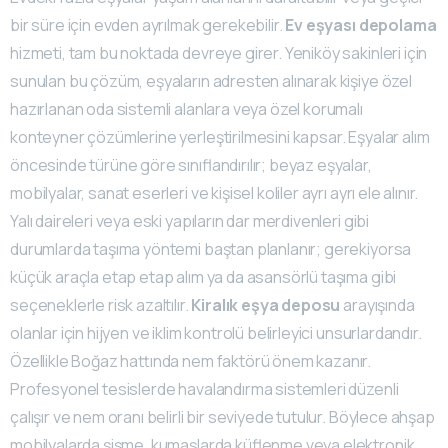
bir süre için evden ayrılmak gerekebilir.
Ev eşyası depolama
hizmeti, tam bu noktada devreye girer. Yeniköy sakinleri için
sunulan bu çözüm, eşyaların adresten alınarak kişiye özel
hazırlanan oda sistemli alanlara veya özel korumalı
konteyner çözümlerine yerleştirilmesini kapsar. Eşyalar alım
öncesinde türüne göre sınıflandırılır; beyaz eşyalar,
mobilyalar, sanat eserleri ve kişisel koliler ayrı ayrı ele alınır.
Yalı daireleri veya eski yapıların dar merdivenleri gibi
durumlarda taşıma yöntemi baştan planlanır; gerekiyorsa
küçük araçla etap etap alım ya da asansörlü taşıma gibi
seçeneklerle risk azaltılır.
Kiralık eşya deposu
arayışında
olanlar için hijyen ve iklim kontrolü belirleyici unsurlardandır.
Özellikle Boğaz hattında nem faktörü önem kazanır.
Profesyonel tesislerde havalandırma sistemleri düzenli
çalışır ve nem oranı belirli bir seviyede tutulur. Böylece ahşap
mobilyalarda şişme, kumaşlarda küflenme veya elektronik