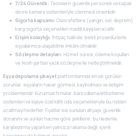
7/24 Güvenlik:
Tesislerin güvenlik personeli ve kapalı
devre kamera sistemleriyle izlenmesi önemlidir.
Sigorta kapsamı:
Olası afetlere (yangın, sel, deprem)
karşı sigorta seçenekleri maddi kayıpları azaltır.
Erişim kolaylığı:
İhtiyaç halinde, belirli prosedürlerle
eşyalarınıza ulaşabilme imkânı olmalıdır.
Sözleşme detayları:
Hizmet süresi, ödeme koşulları
ve fesih şartları yazılı sözleşme ile netleştirilmelidir.
Eşya depolama şikayet
platformlarında en sık görülen
sorunlar; eşyaların hasar görmesi, kaybolması ve iletişim
problemleridir. Kurumsal firmalar, barkodlama/etiketleme
sistemleri ve kişiye özel kilitli oda seçenekleriyle bu riskleri
azaltmayı hedefler. Fiyatlar ise sunulan altyapı, güvenlik
donanımı ve ayrılan hacme göre şekillenir; bu nedenle
karşılaştırma yaparken yalnızca rakama değil, içerik
kapsamına da bakmak gerekir.