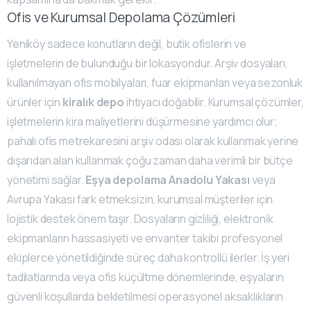
Ofis ve Kurumsal Depolama Çözümleri
Yeniköy sadece konutların değil, butik ofislerin ve
işletmelerin de bulunduğu bir lokasyondur. Arşiv dosyaları,
kullanılmayan ofis mobilyaları, fuar ekipmanları veya sezonluk
ürünler için
kiralık depo
ihtiyacı doğabilir. Kurumsal çözümler,
işletmelerin kira maliyetlerini düşürmesine yardımcı olur;
pahalı ofis metrekaresini arşiv odası olarak kullanmak yerine
dışarıdan alan kullanmak çoğu zaman daha verimli bir bütçe
yönetimi sağlar.
Eşya depolama Anadolu Yakası
veya
Avrupa Yakası fark etmeksizin, kurumsal müşteriler için
lojistik destek önem taşır. Dosyaların gizliliği, elektronik
ekipmanların hassasiyeti ve envanter takibi profesyonel
ekiplerce yönetildiğinde süreç daha kontrollü ilerler. İş yeri
tadilatlarında veya ofis küçültme dönemlerinde, eşyaların
güvenli koşullarda bekletilmesi operasyonel aksaklıkların