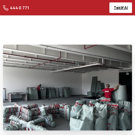
444 0 771
Teklif Al