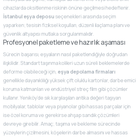
cihazlarda oksitlenme riskinin önüne geçilmesi hedeflenir.
İstanbul eşya deposu
seçenekleri arasında seçim
yaparken; tesisin fiziksel koşulları, düzenli ilaçlama planı ve
güvenlik altyapısı mutlaka sorgulanmalıdır.
Profesyonel paketleme ve hazırlık aşaması
Sürecin başarısı, eşyaların nasıl paketlendiğiyle doğrudan
ilişkilidir. Standart taşınma kolileri uzun süreli beklemelerde
deforme olabileceği için,
eşya depolama firmaları
genellikle dayanıklılığı yüksek çift oluklu kartonlar, darbe emici
koruma katmanları ve endüstriyel streç film gibi çözümler
kullanır. Yeniköy’de sık karşılaşılan antika değeri taşıyan
mobilyalar, tablolar veya piyanolar gibi hassas parçalar için
ise özel koruma ve gerekirse ahşap sandık çözümleri
devreye girebilir. Amaç; taşıma ve bekleme sürecinde
yüzeylerin çizilmesini, köşelerin darbe almasını ve hassas