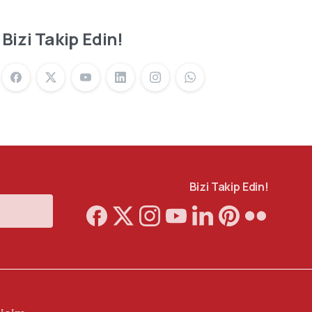
Bizi Takip Edin!
Bizi Takip Edin!