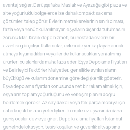
avantaj sağlar. Darüşşafaka, Maslak ve Ayazağa gibi plaza ve
site yoğunluklu bölgelerde ise daha kompakt saklama
çözümleri talep görür. Evlerin metrekarelerinin sınırlı olması,
fazla veya henüz kullanılmayan eşyaların dışarıda tutulmasını
zorunlu kılar. Kiralık depo hizmeti, bu noktada evlerin bir
uzantısı gibi çalışır. Kullanıcılar, evlerinde yer kaplayan ancak
atmaya kıyamadıkları veya ileride kullanacakları yeni alınmış
ürünleri bu alanlarda muhafaza eder. Eşya Depolama Fiyatları
ve Belirleyici Faktörler Maliyetler, genellikle ayrılan alanın
büyüklüğü ve kullanım dönemine göre değişkenlik gösterir.
Eşya depolama fiyatları konusunda net bir rakam almak için,
eşyaların toplam yoğunluğunu ve yerleşim planını doğru
belirlemek gerekir. Az sayıda koli veya tek parça mobilya için
daha küçük bir alan yeterliyken, komple ev eşyasında daha
geniş odalar devreye girer. Depo kiralama fiyatları İstanbul
genelinde lokasyon, tesis koşulları ve güvenlik altyapısına