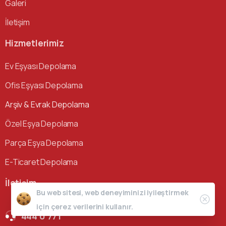
Galeri
İletişim
Hizmetlerimiz
Ev Eşyası Depolama
Ofis Eşyası Depolama
Arşiv & Evrak Depolama
Özel Eşya Depolama
Parça Eşya Depolama
E-Ticaret Depolama
İletişim
Bu web sitesi, web deneyiminizi iyileştirmek
için çerez verilerini kullanır.
444 0 771