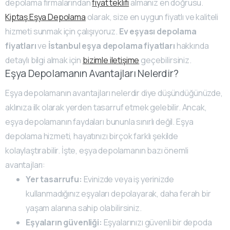
depolama firmalarından
fiyat teklifi
almanız en doğrusu.
Kiptaş Eşya Depolama
olarak, size en uygun fiyatlı ve kaliteli
hizmeti sunmak için çalışıyoruz.
Ev eşyası depolama
fiyatları
ve
İstanbul eşya depolama fiyatları
hakkında
detaylı bilgi almak için
bizimle iletişime
geçebilirsiniz.
Eşya Depolamanın Avantajları Nelerdir?
Eşya depolamanın avantajları nelerdir diye düşündüğünüzde,
aklınıza ilk olarak yerden tasarruf etmek gelebilir. Ancak,
eşya depolamanın faydaları bununla sınırlı değil. Eşya
depolama hizmeti, hayatınızı birçok farklı şekilde
kolaylaştırabilir. İşte, eşya depolamanın bazı önemli
avantajları:
Yer tasarrufu:
Evinizde veya iş yerinizde
kullanmadığınız eşyaları depolayarak, daha ferah bir
yaşam alanına sahip olabilirsiniz.
Eşyaların güvenliği:
Eşyalarınızı güvenli bir depoda