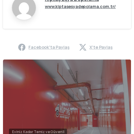
www.kiptasesyadepolama.com.tr/
Facebook'ta Paylaş
X'te Paylaş
Eviniz Kadar Temiz ve Güvenli