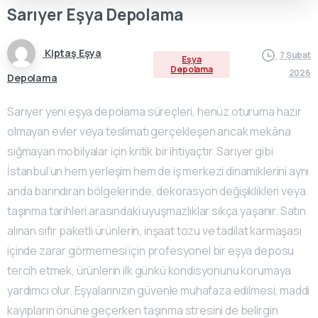
Sarıyer
Eşya
Depolama
Kiptaş Eşya
7 Şubat
Eşya
Depolama
2026
Depolama
Sarıyer yeni eşya depolama süreçleri, henüz oturuma hazır
olmayan evler veya teslimatı gerçekleşen ancak mekâna
sığmayan mobilyalar için kritik bir ihtiyaçtır. Sarıyer gibi
İstanbul’un hem yerleşim hem de iş merkezi dinamiklerini aynı
anda barındıran bölgelerinde, dekorasyon değişiklikleri veya
taşınma tarihleri arasındaki uyuşmazlıklar sıkça yaşanır. Satın
alınan sıfır paketli ürünlerin, inşaat tozu ve tadilat karmaşası
içinde zarar görmemesi için profesyonel bir eşya deposu
tercih etmek, ürünlerin ilk günkü kondisyonunu korumaya
yardımcı olur. Eşyalarınızın güvenle muhafaza edilmesi, maddi
kayıpların önüne geçerken taşınma stresini de belirgin