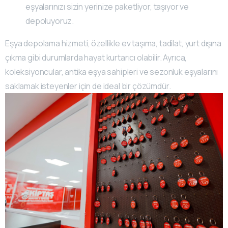
eşyalarınızı sizin yerinize paketliyor, taşıyor ve
depoluyoruz.
Eşya depolama hizmeti, özellikle ev taşıma, tadilat, yurt dışına
çıkma gibi durumlarda hayat kurtarıcı olabilir. Ayrıca,
koleksiyoncular, antika eşya sahipleri ve sezonluk eşyalarını
saklamak isteyenler için de ideal bir çözümdür.