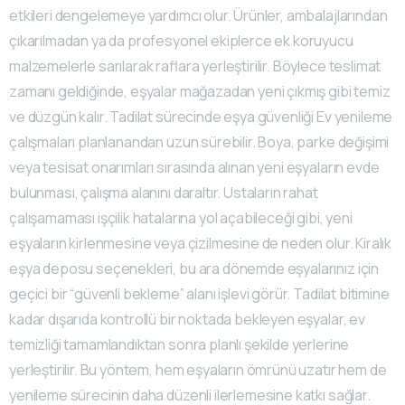
etkileri dengelemeye yardımcı olur. Ürünler, ambalajlarından
çıkarılmadan ya da profesyonel ekiplerce ek koruyucu
malzemelerle sarılarak raflara yerleştirilir. Böylece teslimat
zamanı geldiğinde, eşyalar mağazadan yeni çıkmış gibi temiz
ve düzgün kalır. Tadilat sürecinde eşya güvenliği Ev yenileme
çalışmaları planlanandan uzun sürebilir. Boya, parke değişimi
veya tesisat onarımları sırasında alınan yeni eşyaların evde
bulunması, çalışma alanını daraltır. Ustaların rahat
çalışamaması işçilik hatalarına yol açabileceği gibi, yeni
eşyaların kirlenmesine veya çizilmesine de neden olur. Kiralık
eşya deposu seçenekleri, bu ara dönemde eşyalarınız için
geçici bir “güvenli bekleme” alanı işlevi görür. Tadilat bitimine
kadar dışarıda kontrollü bir noktada bekleyen eşyalar, ev
temizliği tamamlandıktan sonra planlı şekilde yerlerine
yerleştirilir. Bu yöntem, hem eşyaların ömrünü uzatır hem de
yenileme sürecinin daha düzenli ilerlemesine katkı sağlar.