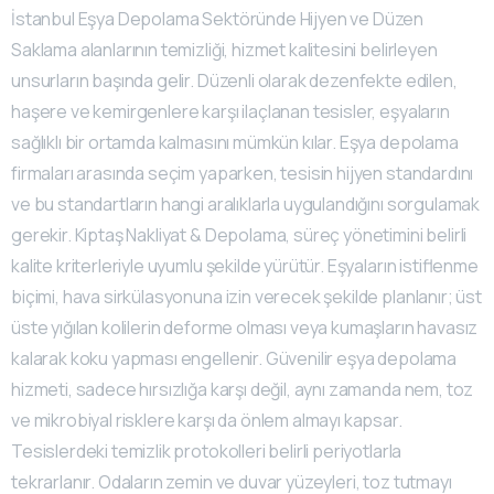
İstanbul Eşya Depolama Sektöründe Hijyen ve Düzen
Saklama alanlarının temizliği, hizmet kalitesini belirleyen
unsurların başında gelir. Düzenli olarak dezenfekte edilen,
haşere ve kemirgenlere karşı ilaçlanan tesisler, eşyaların
sağlıklı bir ortamda kalmasını mümkün kılar. Eşya depolama
firmaları arasında seçim yaparken, tesisin hijyen standardını
ve bu standartların hangi aralıklarla uygulandığını sorgulamak
gerekir. Kiptaş Nakliyat & Depolama, süreç yönetimini belirli
kalite kriterleriyle uyumlu şekilde yürütür. Eşyaların istiflenme
biçimi, hava sirkülasyonuna izin verecek şekilde planlanır; üst
üste yığılan kolilerin deforme olması veya kumaşların havasız
kalarak koku yapması engellenir. Güvenilir eşya depolama
hizmeti, sadece hırsızlığa karşı değil, aynı zamanda nem, toz
ve mikrobiyal risklere karşı da önlem almayı kapsar.
Tesislerdeki temizlik protokolleri belirli periyotlarla
tekrarlanır. Odaların zemin ve duvar yüzeyleri, toz tutmayı