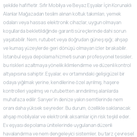
şekilde hafifletir. Sıfır Mobilya ve Beyaz Eşyalar İçin Korunaklı
Alanlar Mağazadan teslim alınan koltuk takımları, yemek
odaları veya hassas elektronik cihazlar, uygun olmayan
koşullarda bekletildiğinde garanti süreçlerinde dahi sorun
yaşatabilir. Nem, rutubet veya doğrudan güneş ışığı; ahşap
ve kumaş yüzeylerde geri dönüşü olmayan izler bırakabilir.
İstanbul eşya depolama hizmeti sunan profesyonel tesisler,
bu riskleri azaltmaya yönelik iklimlendirme ve düzenli kontrol
altyapısına sahiptir. Eşyalar, ev ortamındaki gelişigüzel bir
odaya yığılmak yerine, kendilerine özel ayrılmış, haşere
kontrolleri yapılmış ve rutubetten arındırılmış alanlarda
muhafaza edilir. Sarıyer’in denize yakın semtlerinde nem
oranı daha yüksek seyreder. Bu durum, özellikle saklanacak
ahşap mobilyalar ve elektronik aksamlar için risk teşkil eder.
Ev eşyası depolama ünitelerinde uygulanan düzenli
havalandırma ve nem dengeleyici sistemler, bu tarz çevresel