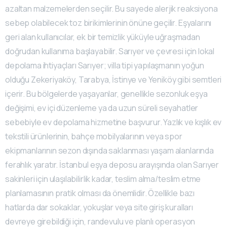
azaltan malzemelerden seçilir. Bu sayede alerjik reaksiyona
sebep olabilecek toz birikimlerinin önüne geçilir. Eşyalarını
geri alan kullanıcılar, ek bir temizlik yüküyle uğraşmadan
doğrudan kullanıma başlayabilir. Sarıyer ve çevresi için lokal
depolama ihtiyaçları Sarıyer; villa tipi yapılaşmanın yoğun
olduğu Zekeriyaköy, Tarabya, İstinye ve Yeniköy gibi semtleri
içerir. Bu bölgelerde yaşayanlar, genellikle sezonluk eşya
değişimi, ev içi düzenleme ya da uzun süreli seyahatler
sebebiyle ev depolama hizmetine başvurur. Yazlık ve kışlık ev
tekstili ürünlerinin, bahçe mobilyalarının veya spor
ekipmanlarının sezon dışında saklanması yaşam alanlarında
ferahlık yaratır. İstanbul eşya deposu arayışında olan Sarıyer
sakinleri için ulaşılabilirlik kadar, teslim alma/teslim etme
planlamasının pratik olması da önemlidir. Özellikle bazı
hatlarda dar sokaklar, yokuşlar veya site giriş kuralları
devreye girebildiği için, randevulu ve planlı operasyon