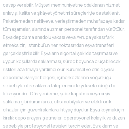
cevap verebilir. Müşteri memnuniyetine odaklanan hizmet
anlayışı, kalite ve şikâyet yönetimi süreçleriyle desteklenir.
Paketlemeden nakliyeye, yerleştirmeden muhafazaya kadar
tüm aşamalar, alanında uzman personel tarafından yürütülür.
Eşya depolama anadolu yakası veya Avrupa yakası fark
etmeksizin, İstanbul’un her noktasından eşya transferi
gerçekleştirilebilir. Eşyaların sigortalı şekilde taşınması ve
uygun koşullarda saklanması, süreç boyunca oluşabilecek
riskleri azaltmaya yardımcı olur. Kurumsal ve ofis eşyası
depolama Sarıyer bölgesi, iş merkezlerinin yoğunluğu
sebebiyle ofis saklama taleplerinin de yüksek olduğu bir
lokasyondur. Ofis yenileme, şube kapatma veya arşiv
saklama gibi durumlarda, ofis mobilyaları ve elektronik
cihazlar için güvenli alanlara ihtiyaç duyulur. Eşya koymak için
kiralık depo arayan işletmeler, operasyonel kolaylık ve düzen
sebebiyle profesyonel tesisleri tercih eder. Evrakların ve