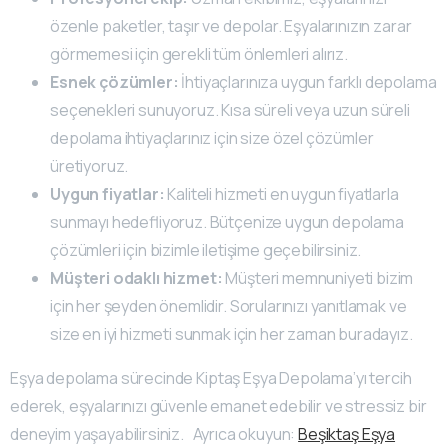
özenle paketler, taşır ve depolar. Eşyalarınızın zarar
görmemesi için gerekli tüm önlemleri alırız.
Esnek çözümler:
İhtiyaçlarınıza uygun farklı depolama
seçenekleri sunuyoruz. Kısa süreli veya uzun süreli
depolama ihtiyaçlarınız için size özel çözümler
üretiyoruz.
Uygun fiyatlar:
Kaliteli hizmeti en uygun fiyatlarla
sunmayı hedefliyoruz. Bütçenize uygun depolama
çözümleri için bizimle iletişime geçebilirsiniz.
Müşteri odaklı hizmet:
Müşteri memnuniyeti bizim
için her şeyden önemlidir. Sorularınızı yanıtlamak ve
size en iyi hizmeti sunmak için her zaman buradayız.
Eşya depolama sürecinde Kiptaş Eşya Depolama’yı tercih
ederek, eşyalarınızı güvenle emanet edebilir ve stressiz bir
deneyim yaşayabilirsiniz. Ayrıca okuyun:
Beşiktaş Eşya