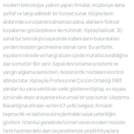
modern teknolojiye yatırım yapan firmalar, müşteriye daha
şeffaf ve takip edilebilir bir hizmet sunar. Müşterilerin
akıllarında soru işareti kalmaması adına, alanların fiziksel
koşullarının görülebilmesi de mühimdir. Kiptaş Nakliyat, 3D
sanal tur teknolojisi sayesinde kullanıcıların bulundukları
yerden tesisleri gezmesine olanak tanır. Bu şeffaflık,
eşyaların nerede ve hangi düzen içinde muhafaza edildiğine
dair somut bir fikir verir. Kapalı devre kamera sistemi ve
yangın algılama sensörleri, tesisin kritik noktalarını kontrol
altında tutar. Kiptaş ile Profesyonel Çözüm Ortaklığı 1983
yılından bu yana sektörde varlık gösteren Kiptaş, ev eşyası
için kiralık depo arayanlara kurumsal bir yapı sunar. Ulaştırma
Bakanlığı tarafından verilen K3 yetki belgesi, firmanın
taşımacılık ve saklama süreçlerindeki yasal yeterliliğini
gösterir. İstanbul genelinde hizmet veren modern tesisler,
farklı hacimlerdeki alan seçenekleriyle çeşitli ihtiyaçlara