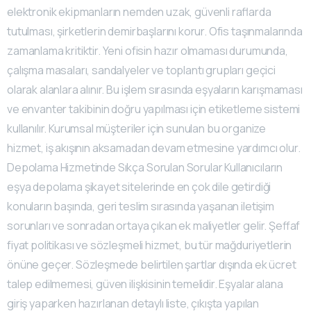
elektronik ekipmanların nemden uzak, güvenli raflarda
tutulması, şirketlerin demirbaşlarını korur. Ofis taşınmalarında
zamanlama kritiktir. Yeni ofisin hazır olmaması durumunda,
çalışma masaları, sandalyeler ve toplantı grupları geçici
olarak alanlara alınır. Bu işlem sırasında eşyaların karışmaması
ve envanter takibinin doğru yapılması için etiketleme sistemi
kullanılır. Kurumsal müşteriler için sunulan bu organize
hizmet, iş akışının aksamadan devam etmesine yardımcı olur.
Depolama Hizmetinde Sıkça Sorulan Sorular Kullanıcıların
eşya depolama şikayet sitelerinde en çok dile getirdiği
konuların başında, geri teslim sırasında yaşanan iletişim
sorunları ve sonradan ortaya çıkan ek maliyetler gelir. Şeffaf
fiyat politikası ve sözleşmeli hizmet, bu tür mağduriyetlerin
önüne geçer. Sözleşmede belirtilen şartlar dışında ek ücret
talep edilmemesi, güven ilişkisinin temelidir. Eşyalar alana
giriş yaparken hazırlanan detaylı liste, çıkışta yapılan