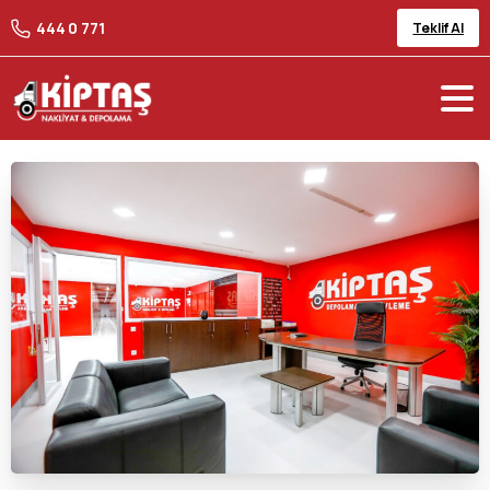
444 0 771
Teklif Al