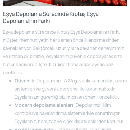
Eşya Depolama Sürecinde Kiptaş Eşya
Depolama’nın Farkı
Eşya depolama sürecinde Kiptaş Eşya Depolama’nın farkı,
müşteri memnuniyetini her zaman önceliklendirmesinden
kaynaklanıyor. Sektördeki uzun yıllara dayanan deneyimimiz
ve uzman ekibimizle, eşyalarınızı güvenle depolayarak size
huzur sağlıyoruz. İşte, bizi diğer firmalardan ayıran bazı
özellikler:
Güvenlik:
Depolarımız, 7/24 güvenlik kameraları, alarm
sistemleri ve güvenlik personeli ile korunmaktadır.
Eşyalarınızın güvenliği bizim için en önemli önceliktir.
Modern depolama alanları:
Depolarımız, iklim
kontrollü ve havalandırma sistemleriyle donatılmıştır.
Eşyalarınız, nem, toz ve diğer dış etkenlerden korunur.
Profesyonel ekip:
Uzman ekibimiz, eşyalarınızı