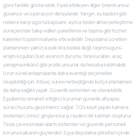
göre farklılık gösterebilir. Fiyatı etkileyen diğer önemli unsur,
güvence ve operasyon detaylarıdır. Yangın, su baskını gibi
risklere karşı sigorta kapsamı; ayrıca teslim alma/yerleştirme
süreçlerinde talep edilen paketleme ve taşıma gibi hizmet
kalemleri toplam maliyete etki edebilir. Depolama ücretleri
planlanırken yalnızca aylık kira bedeli değil, taşınma günü
erişim koşulları (kat-asansör durumu, bina kuralları, araç
yanaşma imkânı) gibi pratik unsurlar da hesaba katılmalıdır.
Uzun süreli anlaşmalarda daha avantajlı seçenekler
oluşabildiği için, ihtiyaç süresi netleştiğinde bütçe planlaması
da daha sağlıklı yapılır. Güvenlik sistemleri ve izlenebilirlik
Eşyalarınızı emanet ettiğiniz kurumun güvenlik altyapısı,
süreci huzurlu geçirmenizi sağlar. 7/24 kayıt yapan kamera
sistemleri, izinsiz girişlere karşı caydırıcı bir katman oluşturur.
Tesis çevresindeki alarm sistemleri ve güvenlik personeli,
koruma kalkanını güçlendirir. Eşya depolama şirketleri içinde