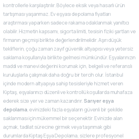
kontrollerle karşılaştırılır. Böylece eksik veya hasarlı ürün
tartışması yaşanmaz. Ev eşyası depolama fiyatları
araştırması yaparken sadece rakama odaklanmak yanıltıcı
olabilir. Hizmetin kapsamı, sigorta limiti, tesisin fiziki şartları ve
firmanın geçmişi birlikte değerlendirilmelidir. Aşırı düşük
tekliflerin, çoğu zaman zayıf güvenlik altyapısı veya yetersiz
saklama koşullarıyla birlikte gelmesi mümkündür. Eşyalarınızın
maddi ve manevi değerini korumak için, belgeli ve referanslı
kuruluşlarla çalışmak daha doğru bir tercih olur. İstanbul
içinde modern altyapıya sahip tesisleriyle hizmet veren
Kiptaş, eşyalarınızı düzenli ve kontrollü koşullarda muhafaza
ederek size yer ve zaman kazandırır.
Sarıyer eşya
depolama
, evinizdeki fazla eşyaların güvenli bir şekilde
saklanması için mükemmel bir seçenektir. Evinizde alan
açmak, tadilat sürecine girmek veya taşınmak gibi
durumlarda Kiptaş Eşya Depolama, sizlere profesyonel