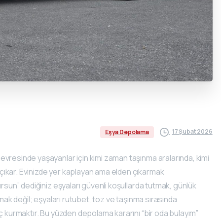
17 Şubat 2026
Eşya Depolama
 çevresinde yaşayanlar için kimi zaman taşınma aralarında, kimi
çıkar. Evinizde yer kaplayan ama elden çıkarmak
ursun” dediğiniz eşyaları güvenli koşullarda tutmak, günlük
çmak değil; eşyaları rutubet, toz ve taşınma sırasında
ç kurmaktır. Bu yüzden depolama kararını “bir oda bulayım”