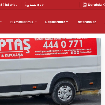
 84 İstanbul
Ücretsiz K
444 0 771
Hizmetlerimiz
Depolarımız
Referanslar