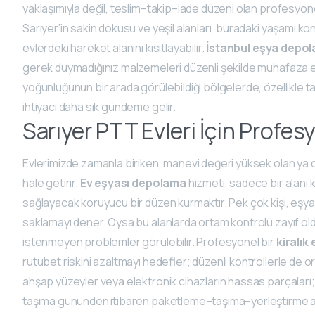
yaklaşımıyla değil, teslim–takip–iade düzeni olan profesyone
Sarıyer’in sakin dokusu ve yeşil alanları, buradaki yaşamı k
evlerdeki hareket alanını kısıtlayabilir.
İstanbul eşya depo
gerek duymadığınız malzemeleri düzenli şekilde muhafaza et
yoğunluğunun bir arada görülebildiği bölgelerde, özellikle t
ihtiyacı daha sık gündeme gelir.
Sarıyer PTT Evleri İçin Prof
Evlerimizde zamanla biriken, manevi değeri yüksek olan ya da
hale getirir.
Ev eşyası depolama
hizmeti, sadece bir alanı k
sağlayacak koruyucu bir düzen kurmaktır. Pek çok kişi, eşya
saklamayı dener. Oysa bu alanlarda ortam kontrolü zayıf old
istenmeyen problemler görülebilir. Profesyonel bir
kiralık
rutubet riskini azaltmayı hedefler; düzenli kontrollerle de o
ahşap yüzeyler veya elektronik cihazların hassas parçaları;
taşıma gününden itibaren paketleme–taşıma–yerleştirme adıml