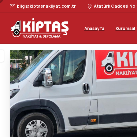
bilgi@kiptasnakliyat.com.tr
Atatürk Caddesi No:
Anasayfa
Kurumsal