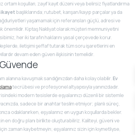
rtam koşulları, zayıf kayıt düzeni veya belirsiz fiyatlandırma
ikayet
başlıklarında; rutubet, karışan/kayıp parçalar ya da
mağduriyetleri yaşamamak için referansları güçlü, adresi ve
ak önemlidir. Kiptaş Nakliyat olarak müşteri memnuniyetini
ibimiz, her iki tarafın haklarını yasal çerçevede korur.
plerde, iletişimi şeffaf tutarak tüm soru işaretlerini en
ıllardır devam eden güven ilişkisinin temelidir.
ız Güvende
am alanına kavuşmak sandığınızdan daha kolay olabilir.
Ev
polama
tecrübesi ve profesyonel altyapısıyla yanınızdadır.
risindeki modern tesislerde eşyalarınızı düzenli bir sistemle
yacınızda, sadece bir anahtar teslim etmiyor; planlı süreç,
ınıza odaklanırken, eşyalarınız en uygun koşullarda bekler.
n en doğru planı birlikte oluşturabiliriz. Kaliteyi, güveni ve
için zaman kaybetmeyin; eşyalarınız sizin için kıymetliyse,