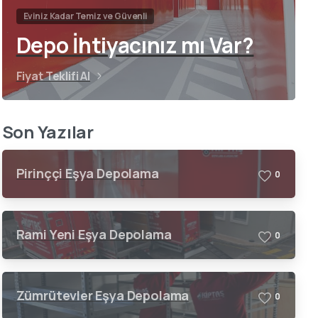
Eviniz Kadar Temiz ve Güvenli
Depo İhtiyacınız mı Var?
Fiyat Teklifi Al
Son Yazılar
Pirinççi Eşya Depolama
0
Rami Yeni Eşya Depolama
0
Zümrütevler Eşya Depolama
0