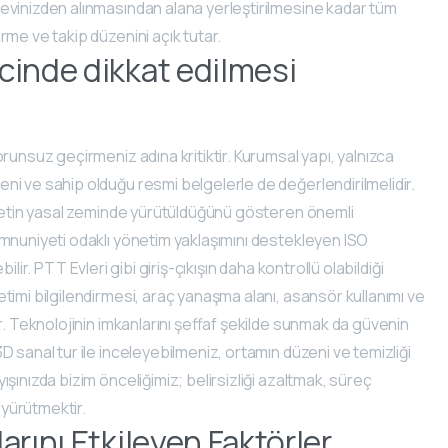
evinizden alınmasından alana yerleştirilmesine kadar tüm
me ve takip düzenini açık tutar.
cinde dikkat edilmesi
runsuz geçirmeniz adına kritiktir. Kurumsal yapı, yalnızca
i ve sahip olduğu resmi belgelerle de değerlendirilmelidir.
izmetin yasal zeminde yürütüldüğünü gösteren önemli
emnuniyeti odaklı yönetim yaklaşımını destekleyen ISO
bilir. PTT Evleri gibi giriş-çıkışın daha kontrollü olabildiği
timi bilgilendirmesi, araç yanaşma alanı, asansör kullanımı ve
r. Teknolojinin imkanlarını şeffaf şekilde sunmak da güvenin
 sanal tur ile inceleyebilmeniz, ortamın düzeni ve temizliği
ışınızda bizim önceliğimiz; belirsizliği azaltmak, süreç
 yürütmektir.
rını Etkileyen Faktörler