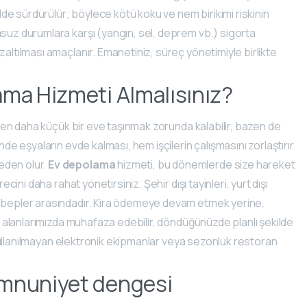
ilde sürdürülür; böylece kötü koku ve nem birikimi riskinin
msuz durumlara karşı (yangın, sel, deprem vb.) sigorta
zaltılması amaçlanır. Emanetiniz, süreç yönetimiyle birlikte
ma Hizmeti Almalısınız?
Bazen daha küçük bir eve taşınmak zorunda kalabilir, bazen de
nde eşyaların evde kalması, hem işçilerin çalışmasını zorlaştırır
eden olur.
Ev depolama
hizmeti, bu dönemlerde size hareket
ecini daha rahat yönetirsiniz. Şehir dışı tayinleri, yurt dışı
sebepler arasındadır. Kira ödemeye devam etmek yerine,
alanlarımızda muhafaza edebilir, döndüğünüzde planlı şekilde
ı, kullanılmayan elektronik ekipmanlar veya sezonluk restoran
emnuniyet dengesi