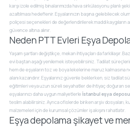
karşı izole edilmiş binalarımızda hava sirkülasyonu planlı şek
azaltılması hedeflenir. Eşyalarınızın başına gelebilecek olu
poliçesi seçenekleri de değerlendirilerek maddi kaygıların a
güvence altına alınır.
Neden PTT Evleri Eşya Depola
Yaşam şartları değiştikçe, mekan ihtiyaçları da farklılaşır. 
evi baştan aşağı yenilemek isteyebilirsiniz. Tadilat süreçleri
hem de eşyaların toz ve boya lekelerine maruz kalmasına n
alanı kazandırır. Eşyalarınız güvenle beklerken, siz tadilat sür
eğitimleri veya uzun süreli seyahatler de ihtiyaç doğuran 
eşyalarınızı daha uygun maliyetlerle
İstanbul eşya deposu
teslim alabilirsiniz. Ayrıca ofislerde biriken arşiv dosyalar
malzemeleri için de kurumsal çözümler iş akışını rahatlatır.
Eşya depolama şikayet ve m