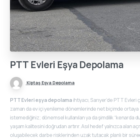
PTT
Evleri
Eşya
Depolama
Kiptaş Eşya Depolama
PTT Evleri eşya depolama
ihtiyacı, Sarıyer’de PTT Evleri
zaman da ev içi yenileme dönemlerinde net biçimde ortaya 
istemediğiniz; dönemsel kullanılan ya da şimdilik “kenarda d
yaşam kalitesini doğrudan artırır. Asıl hedef yalnızca alan a
oluşabilecek darbe risklerinden uzak tutacak planlı bir süre