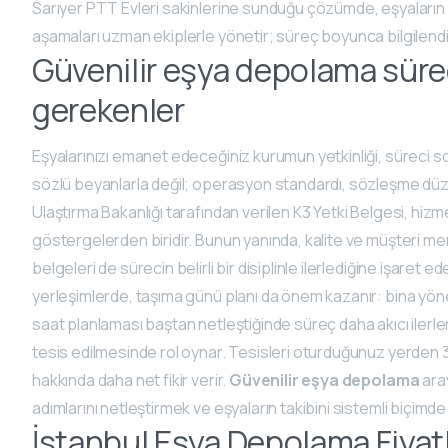
Sarıyer PTT Evleri sakinlerine sunduğu çözümde, eşyaların 
aşamaları uzman ekiplerle yönetir; süreç boyunca bilgilendir
Güvenilir eşya depolama süre
gerekenler
Eşyalarınızı emanet edeceğiniz kurumun yetkinliği, süreci so
sözlü beyanlarla değil; operasyon standardı, sözleşme düzen
Ulaştırma Bakanlığı tarafından verilen K3 Yetki Belgesi, h
göstergelerden biridir. Bunun yanında, kalite ve müşteri m
belgeleri de sürecin belirli bir disiplinle ilerlediğine işaret ede
yerleşimlerde, taşıma günü planı da önem kazanır: bina yöne
saat planlaması baştan netleştiğinde süreç daha akıcı ilerle
tesis edilmesinde rol oynar. Tesisleri oturduğunuz yerden 3D
hakkında daha net fikir verir.
Güvenilir eşya depolama
aray
adımlarını netleştirmek ve eşyaların takibini sistemli biçimde
İstanbul Eşya Depolama Fiyatla