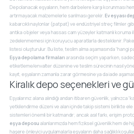
Depolanacak eşyaların, hem darbelere karşı korunması hem d
artırmayacak malzemelerle sarılması gerekir.
Ev eşyası de
kabarcıklı naylonlar (patpat) ve endüstriyel streç filmler gib
antika objeler veya hassas cam yüzeyler katmanlı koruma ile
zedelenmemesi için koruyucu aparatlarla desteklenir. Pake
listesi oluşturulur. Bu liste, teslim alma aşamasında “hangi p
Eşya depolama firmaları
arasında seçim yaparken, sadece
etiketleme/envalter düzenine ve teslim sürecinin nasıl yöne
kayıt, eşyaların zamanla zarar görmesine ya da iade aşamas
Kiralık depo seçenekleri ve gü
Eşyalarınız alana alındığı andan itibaren güvenlik, yalnızca “ka
yetkilendirme düzeni ve alan içinde takip sistemi birlikte ele
sistemleri önemli bir katmandır; ancak asıl farkı, erişim proto
eşya deposu
alanlarımızda hem fiziksel güvenlik hem de hij
haşere önleyici uygulamalarla eşyaların daha sağlıklı koşull