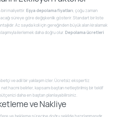
iri maliyettir.
Eşya depolama fiyatları
, çoğu zaman
cağı süreye göre değişkenlik gösterir. Standart bir liste
ntajlıdır. Az sayıda koli için gereğinden büyük alan kiralamak
aklaşımıyla ilerlemek daha doğru olur.
Depolama ücretleri
etçi ve adil bir yaklaşım izler. Ücretsiz ekspertiz
 net hacmi belirler, kapsamı baştan netleştirilmiş bir teklif
ütçenizi daha en baştan planlayabilirsiniz.
etleme ve Nakliye
ansfere ve bekleme sürecine doğru şekilde hazırlanmasıdır.