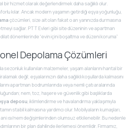
l bir hizmet olarak değerlendirmek daha sağlıklı olur.
onforlu kılar. Ancak modern yaşamın getirdiği eşya yoğunluğu,
lama
çözümleri, size ait olan fakat o an yanınızda durmasına
meyi sağlar. PTT Evleri gibi site düzeninin ve apartman
adilat dönemlerinde “evin içini boşaltma ve düzeni koruma”
esyonel Depolama Çözümleri
 sezonluk kullanılan malzemeler, yaşam alanlarını hantal bir
iralamak değil; eşyalarınızın daha sağlıklı koşullarda kalmasını
larını apartman bodrumlarında veya nemli çatı aralarında
uğundan; nem, toz, haşere ve güvenlik gibi başlıklarda
 eşya deposu
, iklimlendirme ve havalandırma yaklaşımıyla
rtamın stabil kalmasına yardımcı olur. Mobilyaların kumaşları,
 ani ısı/nem değişimlerinden olumsuz etkilenebilir. Bu nedenle
arının bir plan dahilinde ilerlemesi önemlidir. Firmamız,