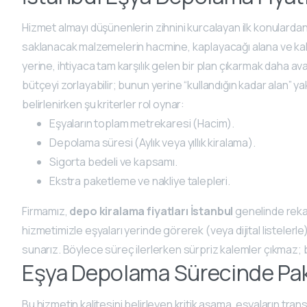
Hizmet almayı düşünenlerin zihnini kurcalayan ilk konulardan b
saklanacak malzemelerin hacmine, kaplayacağı alana ve kala
yerine, ihtiyaca tam karşılık gelen bir plan çıkarmak daha ava
bütçeyi zorlayabilir; bunun yerine “kullandığın kadar alan” y
belirlenirken şu kriterler rol oynar:
Eşyaların toplam metrekaresi (Hacim).
Depolama süresi (Aylık veya yıllık kiralama).
Sigorta bedeli ve kapsamı.
Ekstra paketleme ve nakliye talepleri.
Firmamız,
depo kiralama fiyatları İstanbul
genelinde rekab
hizmetimizle eşyaları yerinde görerek (veya dijital listelerle)
sunarız. Böylece süreç ilerlerken sürpriz kalemler çıkmaz; b
Eşya Depolama Sürecinde Pak
Bu hizmetin kalitesini belirleyen kritik aşama, eşyaların tr