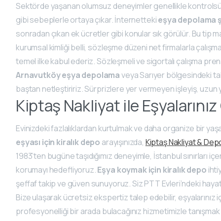
Sektörde yaşanan olumsuz deneyimler genellikle kontrolsüz o
gibi sebeplerle ortaya çıkar. İnternetteki
eşya depolama ş
sonradan çıkan ek ücretler gibi konular sık görülür. Bu tip 
kurumsal kimliği belli, sözleşme düzeni net firmalarla çalışm
temel ilke kabul ederiz. Sözleşmeli ve sigortalı çalışma prens
Arnavutköy eşya depolama
veya Sarıyer bölgesindeki tale
baştan netleştiririz. Sürprizlere yer vermeyen işleyiş, uzun y
Kiptaş Nakliyat ile Eşyaların
Evinizdeki fazlalıklardan kurtulmak ve daha organize bir yaş
eşyası için kiralık depo
arayışınızda,
Kiptaş Nakliyat & De
1983’ten bugüne taşıdığımız deneyimle, İstanbul sınırları içe
korumayı hedefliyoruz.
Eşya koymak için kiralık depo
ihti
şeffaf takip ve güven sunuyoruz. Siz PTT Evleri’ndeki hayat
Bize ulaşarak ücretsiz ekspertiz talep edebilir, eşyalarınız içi
profesyonelliği bir arada bulacağınız hizmetimizle tanışmak 