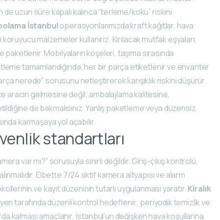
e uzun süre kapalı kalınca “terleme/koku” riskini
polama İstanbul
operasyonlarımızda kraft kağıtlar, hava
i koruyucu malzemeler kullanırız. Kırılacak mutfak eşyaları,
 paketlenir. Mobilyaların köşeleri, taşıma sırasında
tleme tamamlandığında, her bir parça etiketlenir ve envanter
arça nerede” sorusunu netleştirerek karışıklık riskini düşürür.
 aracın gelmesine değil; ambalajlama kalitesine,
tildiğine de bakmalısınız. Yanlış paketleme veya düzensiz
ında karmaşaya yol açabilir.
venlik standartları
mera var mı?” sorusuyla sınırlı değildir. Giriş-çıkış kontrolü,
 alınmalıdır. Elbette 7/24 aktif kamera altyapısı ve alarm
kollerinin ve kayıt düzeninin tutarlı uygulanması yaratır.
Kiralık
yen tarafında düzenli kontrol hedeflenir; periyodik temizlik ve
arda kalması amaçlanır. İstanbul’un değişken hava koşullarına