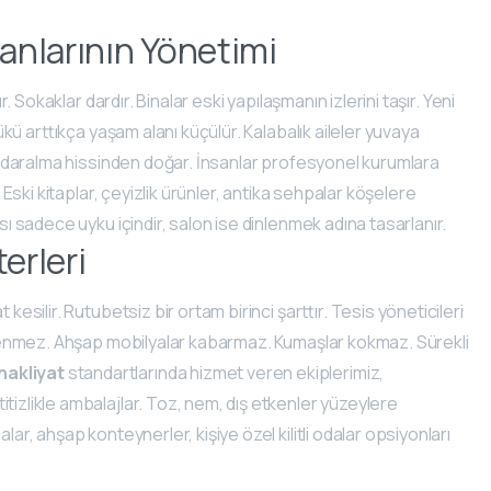
anlarının Yönetimi
r. Sokaklar dardır. Binalar eski yapılaşmanın izlerini taşır. Yeni
yükü arttıkça yaşam alanı küçülür. Kalabalık aileler yuvaya
 daralma hissinden doğar. İnsanlar profesyonel kurumlara
. Eski kitaplar, çeyizlik ürünler, antika sehpalar köşelere
sı sadece uyku içindir, salon ise dinlenmek adına tasarlanır.
erleri
t kesilir. Rutubetsiz bir ortam birinci şarttır. Tesis yöneticileri
küflenmez. Ahşap mobilyalar kabarmaz. Kumaşlar kokmaz. Sürekli
nakliyat
standartlarında hizmet veren ekiplerimiz,
tizlikle ambalajlar. Toz, nem, dış etkenler yüzeylere
lar, ahşap konteynerler, kişiye özel kilitli odalar opsiyonları