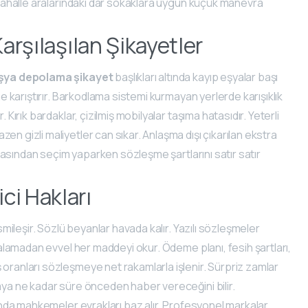
. Mahalle aralarındaki dar sokaklara uygun küçük manevra
arşılaşılan Şikayetler
şya depolama şikayet
başlıkları altında kayıp eşyalar başı
ne karıştırır. Barkodlama sistemi kurmayan yerlerde karışıklık
 Kırık bardaklar, çizilmiş mobilyalar taşıma hatasıdır. Yeterli
en gizli maliyetler can sıkar. Anlaşma dışı çıkarılan ekstra
asından seçim yaparken sözleşme şartlarını satır satır
ci Hakları
esmileşir. Sözlü beyanlar havada kalır. Yazılı sözleşmeler
imzalamadan evvel her maddeyi okur. Ödeme planı, fesih şartları,
 oranları sözleşmeye net rakamlarla işlenir. Sürpriz zamlar
maya ne kadar süre önceden haber vereceğini bilir.
anında mahkemeler evrakları baz alır. Profesyonel markalar