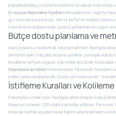
kişiselleştirilmiş çözümlerle belirlenir. Kiralanan metrekare,
Ev eşyası depolama fiyatları
hesaplanırken; sigorta kapsam
göz önünde bulundurulur. Net ve şeffaf bir maliyet tablosu i
masraflarla karşılaşmadan, piyasa şartlarında en uygun ve
Bütçe dostu planlama ve me
Alanı boşluksuz doldurmak faturayı hafifletir. Rastgele atıl
demonte eder. Parçalar arasına yastıklar, yumuşak dokulu tekstil
kurallarını harfiyen uygular. Ağır koliler alta dizilir. Kırılacak
Depolama ücretleri
minimuma iner. Müşteriler fazladan h
kolileri yanlış ebatlarda alır. Durum yer kaybı yaratır. Standart 
İstifleme Kuralları ve Kolilem
Paketleme ustalık ister. Rastgele atılan kitaplar koliyi patlatır. 
taşıyıcıyı zorlamaz. Çift oluklu kartonlar yırtılmaz. Personel
Kırılacak mutfak eşyaları havalı baloncuklarla defalarca dön