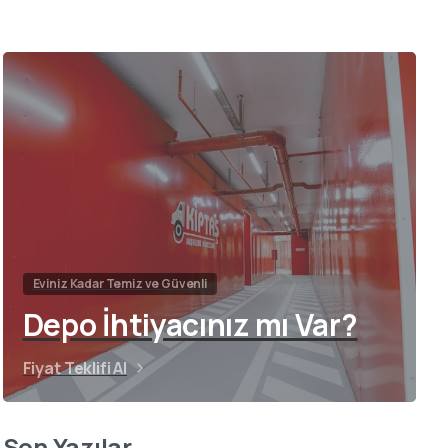
Eviniz Kadar Temiz ve Güvenli
Depo İhtiyacınız mı Var?
Fiyat Teklifi Al
Son Yazılar