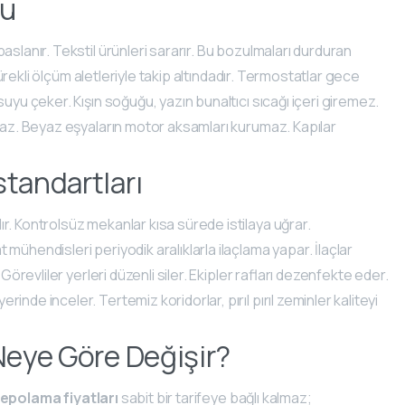
tu
aslanır. Tekstil ürünleri sararır. Bu bozulmaları durduran
rekli ölçüm aletleriyle takip altındadır. Termostatlar gece
uyu çeker. Kışın soğuğu, yazın bunaltıcı sıcağı içeri giremez.
nmaz. Beyaz eşyaların motor aksamları kurumaz. Kapılar
tandartları
r. Kontrolsüz mekanlar kısa sürede istilaya uğrar.
mühendisleri periyodik aralıklarla ilaçlama yapar. İlaçlar
Görevliler yerleri düzenli siler. Ekipler rafları dezenfekte eder.
rinde inceler. Tertemiz koridorlar, pırıl pırıl zeminler kaliteyi
Neye Göre Değişir?
epolama fiyatları
sabit bir tarifeye bağlı kalmaz;