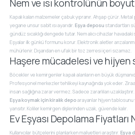
Nem ve ısı kontrolünün boyu
Kapalı kalan malzemeler çabuk yıpranır. Ahşap çürür. Metal p
yegane unsur sabit ısı ayarıdır.
Eşya deposu
standartları sü
gündüz sıcaklığı dengede tutar. Nem alıcı cihazlar havadaki s
Eşyalar ilk günkü formunu korur. Elektronik aletler arızala
mühürlenir. Dışarıdan en ufak bir toz zerresi içeri sızamaz.
Haşere mücadelesi ve hijyen s
Böcekler ve kemirgenler kapalı alanların en büyük düşmanıdı
Profesyonel merkezler tehlikeyi kaynağında yok eder. Ziraat 
insan sağlığına zarar vermez. Sadece zararlıları uzaklaştırır. 
Eşya koymak için kiralık depo
arayanlar hijyen tablosunu ye
yansıtır. Koliler kemirgen dişlerinden uzak, güvende kalır.
Ev Eşyası Depolama Fiyatları 
Kullanıcılar bütçelerini planlarken maliyetleri araştırır.
Eşya d