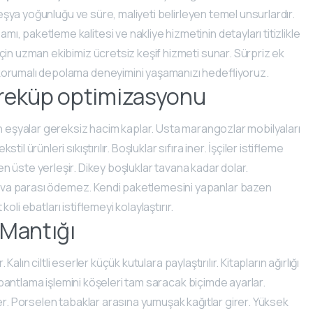
 eşya yoğunluğu ve süre, maliyeti belirleyen temel unsurlardır.
ı, paketleme kalitesi ve nakliye hizmetinin detayları titizlikle
çin uzman ekibimiz ücretsiz keşif hizmeti sunar. Sürpriz ek
 korumalı depolama deneyimini yaşamanızı hedefliyoruz.
treküp optimizasyonu
an eşyalar gereksiz hacim kaplar. Usta marangozlar mobilyaları
 ürünleri sıkıştırılır. Boşluklar sıfıra iner. İşçiler istifleme
lar en üste yerleşir. Dikey boşluklar tavana kadar dolar.
ava parası ödemez. Kendi paketlemesini yapanlar bazen
koli ebatları istiflemeyi kolaylaştırır.
e Mantığı
Kalın ciltli eserler küçük kutulara paylaştırılır. Kitapların ağırlığı
, bantlama işlemini köşeleri tam saracak biçimde ayarlar.
er. Porselen tabaklar arasına yumuşak kağıtlar girer. Yüksek