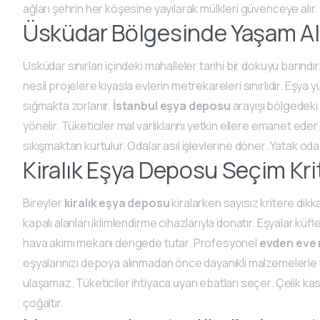
ağları şehrin her köşesine yayılarak mülkleri güvenceye alır.
Üsküdar Bölgesinde Yaşam Al
Üsküdar sınırları içindeki mahalleler tarihi bir dokuyu barındırı
nesil projelere kıyasla evlerin metrekareleri sınırlıdır. Eşya 
sığmakta zorlanır.
İstanbul eşya deposu
arayışı bölgedeki
yönelir. Tüketiciler mal varlıklarını yetkin ellere emanet eder
sıkışmaktan kurtulur. Odalar asıl işlevlerine döner. Yatak oda
Kiralık Eşya Deposu Seçim Krit
Bireyler
kiralık eşya deposu
kiralarken sayısız kritere dikka
kapalı alanları iklimlendirme cihazlarıyla donatır. Eşyalar 
hava akımı mekanı dengede tutar. Profesyonel
evden eve 
eşyalarınızı depoya alınmadan önce dayanıklı malzemelerle ti
ulaşamaz. Tüketiciler ihtiyaca uyan ebatları seçer. Çelik kasa
çoğaltır.