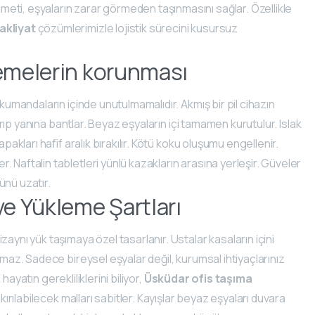
meti, eşyaların zarar görmeden taşınmasını sağlar. Özellikle
akliyat
çözümlerimizle lojistik sürecini kusursuz
zemelerin korunması
 kumandaların içinde unutulmamalıdır. Akmış bir pil cihazın
karıp yanına bantlar. Beyaz eşyaların içi tamamen kurutulur. Islak
pakları hafif aralık bırakılır. Kötü koku oluşumu engellenir.
 Naftalin tabletleri yünlü kazakların arasına yerleşir. Güveler
ünü uzatır.
ve Yükleme Şartları
aynı yük taşımaya özel tasarlanır. Ustalar kasaların içini
ımaz. Sadece bireysel eşyalar değil, kurumsal ihtiyaçlarınız
ayatın gerekliliklerini biliyor,
Üsküdar ofis taşıma
 kırılabilecek malları sabitler. Kayışlar beyaz eşyaları duvara