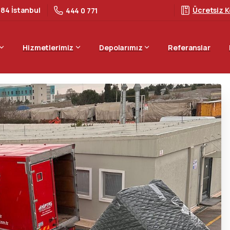
 84 İstanbul
Ücretsiz K
444 0 771
Hizmetlerimiz
Depolarımız
Referanslar