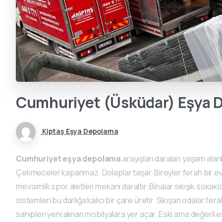
Cumhuriyet
(Üsküdar)
Eşya
D
Kiptaş Eşya Depolama
Cumhuriyet eşya depolama
arayışları daralan yaşam alanl
Çekmeceler kapanmaz. Dolaplar taşar. Bireyler ferah bir ev or
mevsimlik spor aletleri mekanı daraltır. Binalar sıkışık sokakl
sistemleri bu darlığa kalıcı bir çare üretir. Sıkışan odalar fe
sahipleri yeni alınan mobilyalara yer açar. Eski ama değerli e