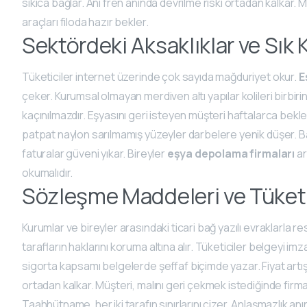
sıkıca bağlar. Ani fren anında devrilme riski ortadan kalkar
araçları filoda hazır bekler.
Sektördeki Aksaklıklar ve Sık K
Tüketiciler internet üzerinde çok sayıda mağduriyet okur.
E
çeker. Kurumsal olmayan merdiven altı yapılar kolileri birbiri
kaçınılmazdır. Eşyasını geri isteyen müşteri haftalarca bekler.
patpat naylon sarılmamış yüzeyler darbelere yenik düşer. Baz
faturalar güveni yıkar. Bireyler
eşya depolama firmaları
ar
okumalıdır.
Sözleşme Maddeleri ve Tüketi
Kurumlar ve bireyler arasındaki ticari bağ yazılı evraklarla r
tarafların haklarını koruma altına alır. Tüketiciler belgeyi 
sigorta kapsamı belgelerde şeffaf biçimde yazar. Fiyat artış
ortadan kalkar. Müşteri, malını geri çekmek istediğinde fir
Taahhütname, her iki tarafın sınırlarını çizer. Anlaşmazlık 