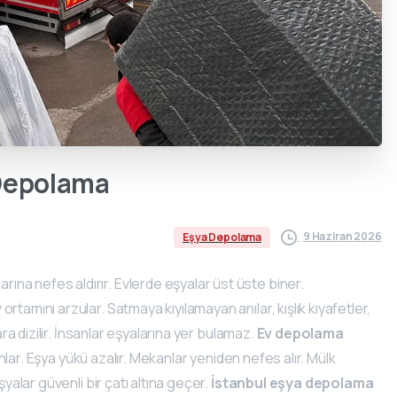
epolama
9 Haziran 2026
Eşya Depolama
arına nefes aldırır. Evlerde eşyalar üst üste biner.
tamını arzular. Satmaya kıyılamayan anılar, kışlık kıyafetler,
ara dizilir. İnsanlar eşyalarına yer bulamaz.
Ev depolama
rahlar. Eşya yükü azalır. Mekanlar yeniden nefes alır. Mülk
şyalar güvenli bir çatı altına geçer.
İstanbul eşya depolama