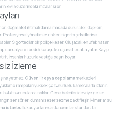
rini evrak üzerindeki imzalar siler.
ayları
ğmen doğal afet ihtimali daima masada durur. Sel, deprem,
r. Profesyonel yönetimler riskleri sigorta şirketlerine
saplar. Sigortacılar bir poliçe keser. Oluşacak en ufak hasar
hşap sandalyenin bedeli kuruşu kuruşuna hesaba yatar. Kayıp
ir. İnsanlar huzurla yastığa başını koyar.
siz İzleme
 başına yetmez.
Güvenilir eşya depolama
merkezleri
, yükleme rampaları yüksek çözünürlüklü kameralarla izlenir.
rı bulut sunucularda saklar. Gece bekçileri devriye gezer.
 Yangın sensörleri dumanı sezer sezmez aktifleşir. Mimarlar su
ma istanbul
lokasyonlarında donanımlar standart bir