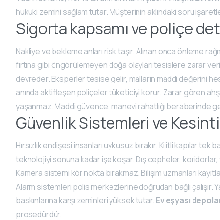
hukuki zemini sağlam tutar. Müşterinin aklındaki soru işaretle
Sigorta kapsamı ve poliçe det
Nakliye ve bekleme anları risk taşır. Alınan onca önleme ra
fırtına gibi öngörülemeyen doğa olayları tesislere zarar veri
devreder. Eksperler tesise gelir, malların maddi değerini he
anında aktifleşen poliçeler tüketiciyi korur. Zarar gören a
yaşanmaz. Maddi güvence, manevi rahatlığı beraberinde getir
Güvenlik Sistemleri ve Kesinti
Hırsızlık endişesi insanları uykusuz bırakır. Kilitli kapılar tek
teknolojiyi sonuna kadar işe koşar. Dış cepheler, koridorlar
Kamera sistemi kör nokta bırakmaz. Bilişim uzmanları kayıtla
Alarm sistemleri polis merkezlerine doğrudan bağlı çalışır.
baskınlarına karşı zeminleri yüksek tutar.
Ev eşyası depola
prosedürdür.