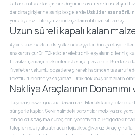
katlarda oturanlar için sunduğumuz
asansörlü nakliyat
hiz
dar bina girişlerine sahip bölgelerde
Üsküdar asansörlü n
yönetiyoruz. Titreşim anında çatlama ihtimali sıfıra düşer.
Uzun süreli kapalı kalan mal
Aylar süren saklama koşullarında eşyalar durağanlaşır. Piller
anakartını çürür. Tüketiciler elektronik eşyaların pillerini çı
bırakılan çamaşır makineleri içten içe pas üretir. Buzdolabı ka
Kıyafetler vakumlu poşetlere girerek hacimden tasarruf eder.
tekstil ürünlerine yaklaşamaz. Ufak dokunuşlar malların ömr
Nakliye Araçlarının Donanımı 
Taşıma işi insan gücüne dayanmaz. Filodaki kamyonların iç diz
süngerle kaplar. Seyir halindeki sarsıntılar mobilyalara yans
için de
ofis taşıma
süreçlerini yönetiyoruz. Bölgedeki ticari h
taleplerinde iş aksatmadan lojistik sağlıyoruz. Araç içi raflar