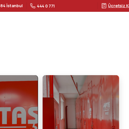
 84 İstanbul
Ücretsiz K
444 0 771
0
0