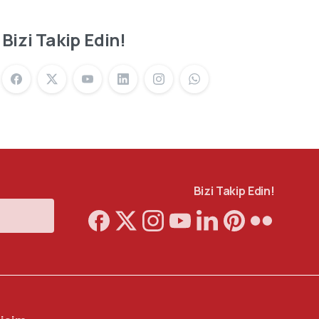
Bizi Takip Edin!
Bizi Takip Edin!