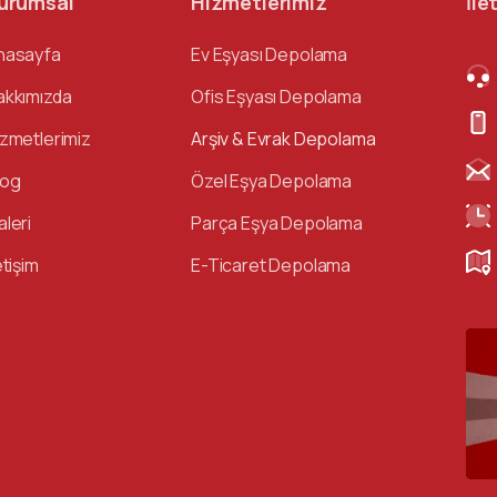
urumsal
Hizmetlerimiz
İle
nasayfa
Ev Eşyası Depolama
akkımızda
Ofis Eşyası Depolama
izmetlerimiz
Arşiv & Evrak Depolama
log
Özel Eşya Depolama
aleri
Parça Eşya Depolama
etişim
E-Ticaret Depolama