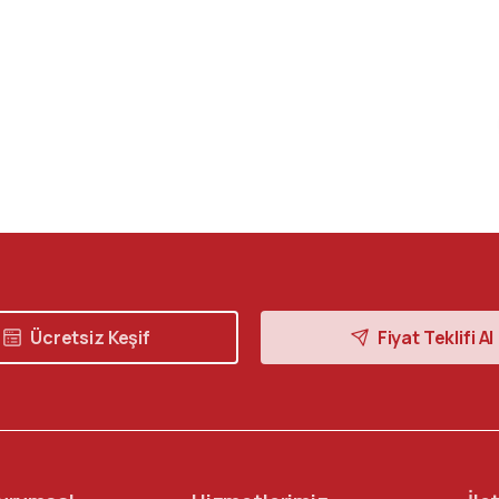
Ücretsiz Keşif
Fiyat Teklifi Al