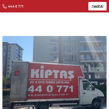
444 0 771
Teklif Al