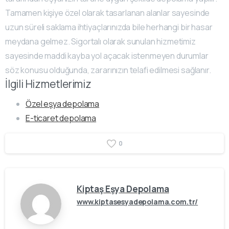
Tamamen kişiye özel olarak tasarlanan alanlar sayesinde
uzun süreli saklama ihtiyaçlarınızda bile herhangi bir hasar
meydana gelmez. Sigortalı olarak sunulan hizmetimiz
sayesinde maddi kayba yol açacak istenmeyen durumlar
söz konusu olduğunda, zararınızın telafi edilmesi sağlanır.
İlgili Hizmetlerimiz
Özel eşya depolama
E-ticaret depolama
0
Kiptaş Eşya Depolama
www.kiptasesyadepolama.com.tr/