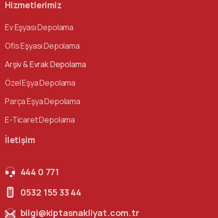
Hizmetlerimiz
Ev Eşyası Depolama
Ofis Eşyası Depolama
Arşiv & Evrak Depolama
Özel Eşya Depolama
Parça Eşya Depolama
E-Ticaret Depolama
İletişim
444 0 771
0532 155 33 44
bilgi@kiptasnakliyat.com.tr