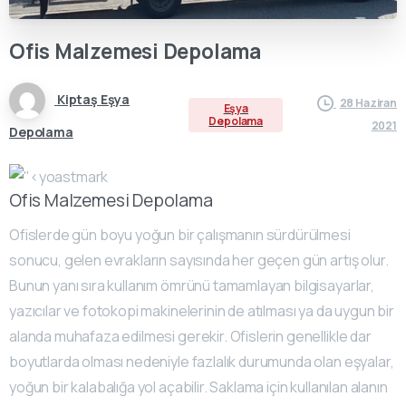
Ofis
Malzemesi
Depolama
Kiptaş Eşya
28 Haziran
Eşya
Depolama
2021
Depolama
Ofis Malzemesi Depolama
Ofislerde gün boyu yoğun bir çalışmanın sürdürülmesi
sonucu, gelen evrakların sayısında her geçen gün artış olur.
Bunun yanı sıra kullanım ömrünü tamamlayan bilgisayarlar,
yazıcılar ve fotokopi makinelerinin de atılması ya da uygun bir
alanda muhafaza edilmesi gerekir. Ofislerin genellikle dar
boyutlarda olması nedeniyle fazlalık durumunda olan eşyalar,
yoğun bir kalabalığa yol açabilir. Saklama için kullanılan alanın