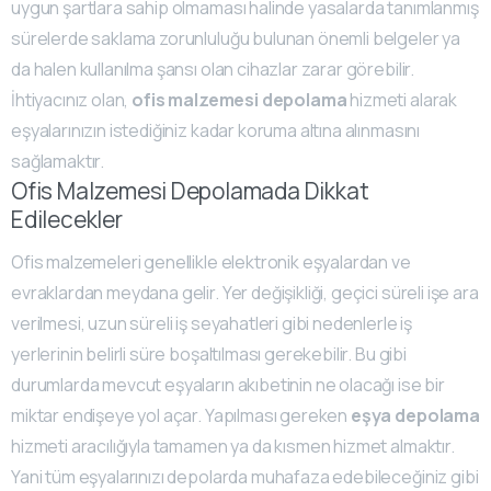
uygun şartlara sahip olmaması halinde yasalarda tanımlanmış
sürelerde saklama zorunluluğu bulunan önemli belgeler ya
da halen kullanılma şansı olan cihazlar zarar görebilir.
İhtiyacınız olan,
ofis malzemesi depolama
hizmeti alarak
eşyalarınızın istediğiniz kadar koruma altına alınmasını
sağlamaktır.
Ofis Malzemesi Depolamada Dikkat
Edilecekler
Ofis malzemeleri genellikle elektronik eşyalardan ve
evraklardan meydana gelir. Yer değişikliği, geçici süreli işe ara
verilmesi, uzun süreli iş seyahatleri gibi nedenlerle iş
yerlerinin belirli süre boşaltılması gerekebilir. Bu gibi
durumlarda mevcut eşyaların akıbetinin ne olacağı ise bir
miktar endişeye yol açar. Yapılması gereken
eşya depolama
hizmeti aracılığıyla tamamen ya da kısmen hizmet almaktır.
Yani tüm eşyalarınızı depolarda muhafaza edebileceğiniz gibi