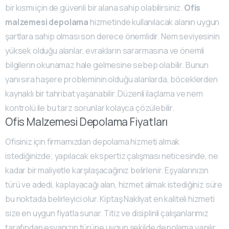
bir kısmı için de güvenli bir alana sahip olabilirsiniz.
Ofis
malzemesi depolama
hizmetinde kullanılacak alanın uygun
şartlara sahip olması son derece önemlidir. Nem seviyesinin
yüksek olduğu alanlar, evrakların sararmasına ve önemli
bilgilerin okunamaz hale gelmesine sebep olabilir. Bunun
yanı sıra haşere probleminin olduğu alanlarda, böceklerden
kaynaklı bir tahribat yaşanabilir. Düzenli ilaçlama ve nem
kontrolü ile bu tarz sorunlar kolayca çözülebilir.
Ofis Malzemesi Depolama Fiyatları
Ofisiniz için firmamızdan depolama hizmeti almak
istediğinizde; yapılacak ekspertiz çalışması neticesinde, ne
kadar bir maliyetle karşılaşacağınız belirlenir. Eşyalarınızın
türü ve adedi, kaplayacağı alan, hizmet almak istediğiniz süre
bu noktada belirleyici olur. Kiptaş Nakliyat en kaliteli hizmeti
size en uygun fiyatla sunar. Titiz ve disiplinli çalışanlarımız
tarafından eşyanızın türüne uygun şekilde depolama yapılır.