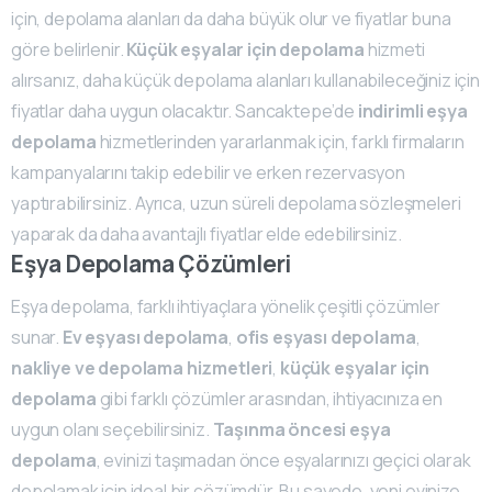
için, depolama alanları da daha büyük olur ve fiyatlar buna
göre belirlenir.
Küçük eşyalar için depolama
hizmeti
alırsanız, daha küçük depolama alanları kullanabileceğiniz için
fiyatlar daha uygun olacaktır. Sancaktepe’de
indirimli eşya
depolama
hizmetlerinden yararlanmak için, farklı firmaların
kampanyalarını takip edebilir ve erken rezervasyon
yaptırabilirsiniz. Ayrıca, uzun süreli depolama sözleşmeleri
yaparak da daha avantajlı fiyatlar elde edebilirsiniz.
Eşya Depolama Çözümleri
Eşya depolama, farklı ihtiyaçlara yönelik çeşitli çözümler
sunar.
Ev eşyası depolama
,
ofis eşyası depolama
,
nakliye ve depolama hizmetleri
,
küçük eşyalar için
depolama
gibi farklı çözümler arasından, ihtiyacınıza en
uygun olanı seçebilirsiniz.
Taşınma öncesi eşya
depolama
, evinizi taşımadan önce eşyalarınızı geçici olarak
depolamak için ideal bir çözümdür. Bu sayede, yeni evinize