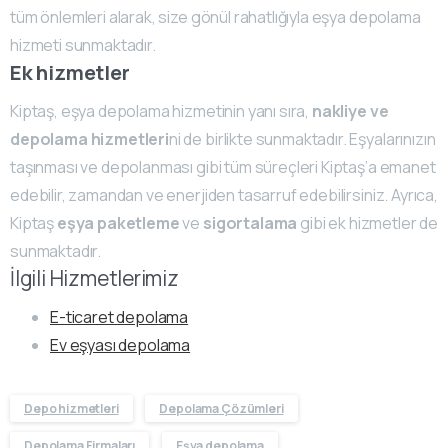
tüm önlemleri alarak, size gönül rahatlığıyla eşya depolama
hizmeti sunmaktadır.
Ek hizmetler
Kiptaş, eşya depolama hizmetinin yanı sıra,
nakliye ve
depolama hizmetleri
ni de birlikte sunmaktadır. Eşyalarınızın
taşınması ve depolanması gibi tüm süreçleri Kiptaş’a emanet
edebilir, zamandan ve enerjiden tasarruf edebilirsiniz. Ayrıca,
Kiptaş
eşya paketleme
ve
sigortalama
gibi ek hizmetler de
sunmaktadır.
İlgili Hizmetlerimiz
E-ticaret depolama
Ev eşyası depolama
Depo hizmetleri
Depolama Çözümleri
Depolama Firmaları
Eşya depolama