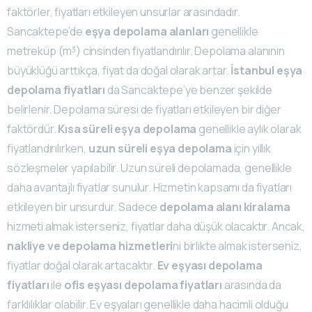
faktörler, fiyatları etkileyen unsurlar arasındadır.
Sancaktepe’de
eşya depolama alanları
genellikle
metreküp (m³) cinsinden fiyatlandırılır. Depolama alanının
büyüklüğü arttıkça, fiyat da doğal olarak artar.
İstanbul eşya
depolama fiyatları
da Sancaktepe’ye benzer şekilde
belirlenir. Depolama süresi de fiyatları etkileyen bir diğer
faktördür.
Kısa süreli eşya depolama
genellikle aylık olarak
fiyatlandırılırken,
uzun süreli eşya depolama
için yıllık
sözleşmeler yapılabilir. Uzun süreli depolamada, genellikle
daha avantajlı fiyatlar sunulur. Hizmetin kapsamı da fiyatları
etkileyen bir unsurdur. Sadece
depolama alanı kiralama
hizmeti almak isterseniz, fiyatlar daha düşük olacaktır. Ancak,
nakliye ve depolama hizmetleri
ni birlikte almak isterseniz,
fiyatlar doğal olarak artacaktır.
Ev eşyası depolama
fiyatları
ile
ofis eşyası depolama fiyatları
arasında da
farklılıklar olabilir. Ev eşyaları genellikle daha hacimli olduğu