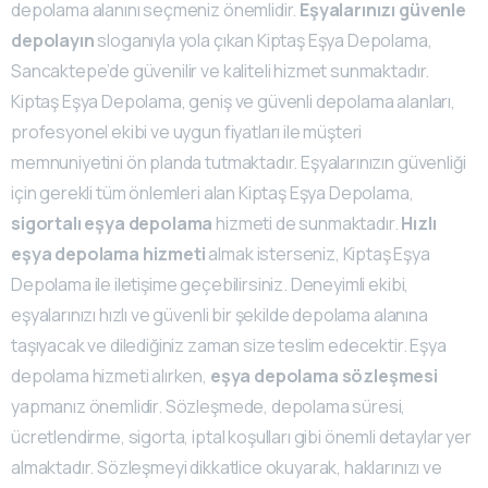
depolama alanını seçmeniz önemlidir.
Eşyalarınızı güvenle
depolayın
sloganıyla yola çıkan Kiptaş Eşya Depolama,
Sancaktepe’de güvenilir ve kaliteli hizmet sunmaktadır.
Kiptaş Eşya Depolama, geniş ve güvenli depolama alanları,
profesyonel ekibi ve uygun fiyatları ile müşteri
memnuniyetini ön planda tutmaktadır. Eşyalarınızın güvenliği
için gerekli tüm önlemleri alan Kiptaş Eşya Depolama,
sigortalı eşya depolama
hizmeti de sunmaktadır.
Hızlı
eşya depolama hizmeti
almak isterseniz, Kiptaş Eşya
Depolama ile iletişime geçebilirsiniz. Deneyimli ekibi,
eşyalarınızı hızlı ve güvenli bir şekilde depolama alanına
taşıyacak ve dilediğiniz zaman size teslim edecektir. Eşya
depolama hizmeti alırken,
eşya depolama sözleşmesi
yapmanız önemlidir. Sözleşmede, depolama süresi,
ücretlendirme, sigorta, iptal koşulları gibi önemli detaylar yer
almaktadır. Sözleşmeyi dikkatlice okuyarak, haklarınızı ve