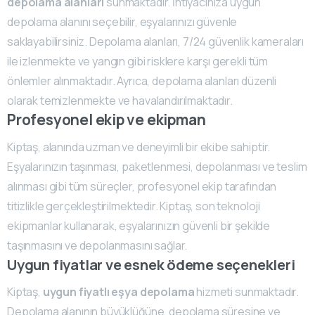
depolama alanları
sunmaktadır. İhtiyacınıza uygun
depolama alanını seçebilir, eşyalarınızı güvenle
saklayabilirsiniz. Depolama alanları, 7/24 güvenlik kameraları
ile izlenmekte ve yangın gibi risklere karşı gerekli tüm
önlemler alınmaktadır. Ayrıca, depolama alanları düzenli
olarak temizlenmekte ve havalandırılmaktadır.
Profesyonel ekip ve ekipman
Kiptaş, alanında uzman ve deneyimli bir ekibe sahiptir.
Eşyalarınızın taşınması, paketlenmesi, depolanması ve teslim
alınması gibi tüm süreçler, profesyonel ekip tarafından
titizlikle gerçekleştirilmektedir. Kiptaş, son teknoloji
ekipmanlar kullanarak, eşyalarınızın güvenli bir şekilde
taşınmasını ve depolanmasını sağlar.
Uygun fiyatlar ve esnek ödeme seçenekleri
Kiptaş,
uygun fiyatlı eşya depolama
hizmeti sunmaktadır.
Depolama alanının büyüklüğüne, depolama süresine ve