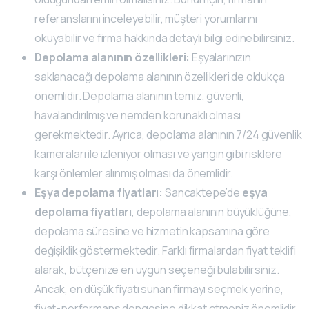
referanslarını inceleyebilir, müşteri yorumlarını
okuyabilir ve firma hakkında detaylı bilgi edinebilirsiniz.
Depolama alanının özellikleri:
Eşyalarınızın
saklanacağı depolama alanının özellikleri de oldukça
önemlidir. Depolama alanının temiz, güvenli,
havalandırılmış ve nemden korunaklı olması
gerekmektedir. Ayrıca, depolama alanının 7/24 güvenlik
kameraları ile izleniyor olması ve yangın gibi risklere
karşı önlemler alınmış olması da önemlidir.
Eşya depolama fiyatları:
Sancaktepe’de
eşya
depolama fiyatları
, depolama alanının büyüklüğüne,
depolama süresine ve hizmetin kapsamına göre
değişiklik göstermektedir. Farklı firmalardan fiyat teklifi
alarak, bütçenize en uygun seçeneği bulabilirsiniz.
Ancak, en düşük fiyatı sunan firmayı seçmek yerine,
fiyat-performans dengesine dikkat etmeniz önemlidir.