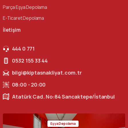
Parça Eşya Depolama
E-Ticaret Depolama
İletişim
444 0 771
0532 155 33 44
bilgi@kiptasnakliyat.com.tr
08:00 - 20:00
Atatürk Cad. No:84 Sancaktepe/İstanbul
Eşya Depolama