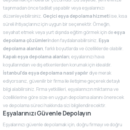
taşınmadan önce tadilat yapabilir veya eşyalarınızı
düzenleyebilirsiniz.
Geçici eşya depolama hizmeti
ise, kısa
süreli ihtiyaçlarınız için uygun bir seçenektir. Örneğin,
seyahat etmek veya yurt dışında eğitim görmek için de
eşya
depolama çözümleri
nden faydalanabilirsiniz.
Eşya
depolama alanları
, farklı boyutlarda ve özelliklerde olabilir.
Kapalı eşya depolama alanları
, eşyalarınızı hava
koşullarından ve dış etkenlerden korumak için idealdir.
İstanbul’da eşya depolama nasıl yapılır
diye merak
ediyorsanız, güvenilir bir firma ile iletişime geçerek detaylı
bilgi alabilirsiniz. Firma yetkilileri, eşyalarınızın miktarına ve
özelliklerine göre size en uygun depolama alanını önerecek
ve depolama süreci hakkında sizi bilgilendirecektir.
Eşyalarınızı Güvenle Depolayın
Eşyalarınızı güvenle depolamak için, doğru firmayı ve doğru