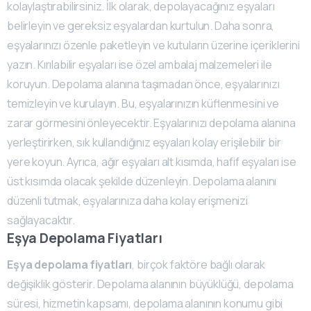
kolaylaştırabilirsiniz. İlk olarak, depolayacağınız eşyaları
belirleyin ve gereksiz eşyalardan kurtulun. Daha sonra,
eşyalarınızı özenle paketleyin ve kutuların üzerine içeriklerini
yazın. Kırılabilir eşyaları ise özel ambalaj malzemeleri ile
koruyun. Depolama alanına taşımadan önce, eşyalarınızı
temizleyin ve kurulayın. Bu, eşyalarınızın küflenmesini ve
zarar görmesini önleyecektir. Eşyalarınızı depolama alanına
yerleştirirken, sık kullandığınız eşyaları kolay erişilebilir bir
yere koyun. Ayrıca, ağır eşyaları alt kısımda, hafif eşyaları ise
üst kısımda olacak şekilde düzenleyin. Depolama alanını
düzenli tutmak, eşyalarınıza daha kolay erişmenizi
sağlayacaktır.
Eşya Depolama Fiyatları
Eşya depolama fiyatları
, birçok faktöre bağlı olarak
değişiklik gösterir. Depolama alanının büyüklüğü, depolama
süresi, hizmetin kapsamı, depolama alanının konumu gibi