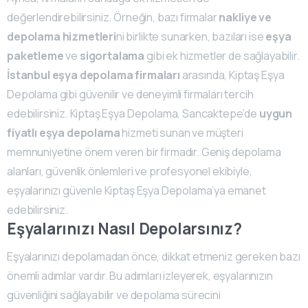
değerlendirebilirsiniz. Örneğin, bazı firmalar
nakliye ve
depolama hizmetleri
ni birlikte sunarken, bazıları ise
eşya
paketleme
ve
sigortalama
gibi ek hizmetler de sağlayabilir.
İstanbul eşya depolama firmaları
arasında, Kiptaş Eşya
Depolama gibi güvenilir ve deneyimli firmaları tercih
edebilirsiniz. Kiptaş Eşya Depolama, Sancaktepe’de
uygun
fiyatlı eşya depolama
hizmeti sunan ve müşteri
memnuniyetine önem veren bir firmadır. Geniş depolama
alanları, güvenlik önlemleri ve profesyonel ekibiyle,
eşyalarınızı güvenle Kiptaş Eşya Depolama’ya emanet
edebilirsiniz.
Eşyalarınızı Nasıl Depolarsınız?
Eşyalarınızı depolamadan önce, dikkat etmeniz gereken bazı
önemli adımlar vardır. Bu adımları izleyerek, eşyalarınızın
güvenliğini sağlayabilir ve depolama sürecini