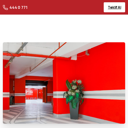
444 0 771
Teklif Al