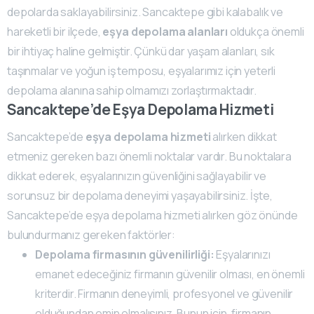
depolarda saklayabilirsiniz. Sancaktepe gibi kalabalık ve
hareketli bir ilçede,
eşya depolama alanları
oldukça önemli
bir ihtiyaç haline gelmiştir. Çünkü dar yaşam alanları, sık
taşınmalar ve yoğun iş temposu, eşyalarımız için yeterli
depolama alanına sahip olmamızı zorlaştırmaktadır.
Sancaktepe’de Eşya Depolama Hizmeti
Sancaktepe’de
eşya depolama hizmeti
alırken dikkat
etmeniz gereken bazı önemli noktalar vardır. Bu noktalara
dikkat ederek, eşyalarınızın güvenliğini sağlayabilir ve
sorunsuz bir depolama deneyimi yaşayabilirsiniz. İşte,
Sancaktepe’de eşya depolama hizmeti alırken göz önünde
bulundurmanız gereken faktörler:
Depolama firmasının güvenilirliği:
Eşyalarınızı
emanet edeceğiniz firmanın güvenilir olması, en önemli
kriterdir. Firmanın deneyimli, profesyonel ve güvenilir
olduğundan emin olmalısınız. Bunun için, firmanın