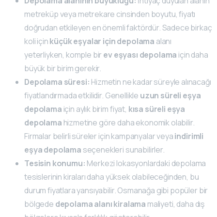
Depolama alanının büyüklüğü:
İhtiyaç duyulan alanın
metreküp veya metrekare cinsinden boyutu, fiyatı
doğrudan etkileyen en önemli faktördür. Sadece birkaç
koli için
küçük eşyalar için depolama
alanı
yeterliyken, komple bir
ev eşyası depolama
için daha
büyük bir birim gerekir.
Depolama süresi:
Hizmetin ne kadar süreyle alınacağı
fiyatlandırmada etkilidir. Genellikle
uzun süreli eşya
depolama
için aylık birim fiyat,
kısa süreli eşya
depolama
hizmetine göre daha ekonomik olabilir.
Firmalar belirli süreler için kampanyalar veya
indirimli
eşya depolama
seçenekleri sunabilirler.
Tesisin konumu:
Merkezi lokasyonlardaki depolama
tesislerinin kiraları daha yüksek olabileceğinden, bu
durum fiyatlara yansıyabilir. Osmanağa gibi popüler bir
bölgede
depolama alanı kiralama
maliyeti, daha dış