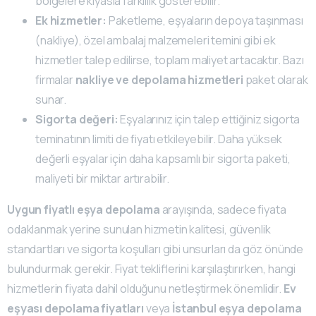
bölgelere kıyasla farklılık gösterebilir.
Ek hizmetler:
Paketleme, eşyaların depoya taşınması
(nakliye), özel ambalaj malzemeleri temini gibi ek
hizmetler talep edilirse, toplam maliyet artacaktır. Bazı
firmalar
nakliye ve depolama hizmetleri
paket olarak
sunar.
Sigorta değeri:
Eşyalarınız için talep ettiğiniz sigorta
teminatının limiti de fiyatı etkileyebilir. Daha yüksek
değerli eşyalar için daha kapsamlı bir sigorta paketi,
maliyeti bir miktar artırabilir.
Uygun fiyatlı eşya depolama
arayışında, sadece fiyata
odaklanmak yerine sunulan hizmetin kalitesi, güvenlik
standartları ve sigorta koşulları gibi unsurları da göz önünde
bulundurmak gerekir. Fiyat tekliflerini karşılaştırırken, hangi
hizmetlerin fiyata dahil olduğunu netleştirmek önemlidir.
Ev
eşyası depolama fiyatları
veya
İstanbul eşya depolama