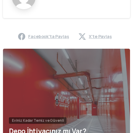
Facebook'ta Paylaş
X'te Paylaş
Eviniz Kadar Temiz ve Güvenli
Depo İhtiyacınız mı Var?