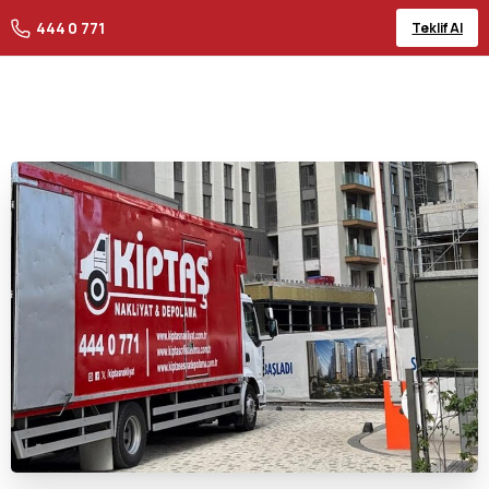
444 0 771
Teklif Al