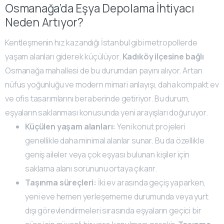
Osmanağa’da Eşya Depolama İhtiyacı
Neden Artıyor?
Kentleşmenin hız kazandığı İstanbul gibi metropollerde
yaşam alanları giderek küçülüyor.
Kadıköy ilçesine bağlı
Osmanağa mahallesi de bu durumdan payını alıyor. Artan
nüfus yoğunluğu ve modern mimari anlayışı, daha kompakt ev
ve ofis tasarımlarını beraberinde getiriyor. Bu durum,
eşyaların saklanması konusunda yeni arayışları doğuruyor.
Küçülen yaşam alanları:
Yeni konut projeleri
genellikle daha minimal alanlar sunar. Bu da özellikle
geniş aileler veya çok eşyası bulunan kişiler için
saklama alanı sorununu ortaya çıkarır.
Taşınma süreçleri:
İki ev arasında geçiş yaparken,
yeni eve hemen yerleşememe durumunda veya yurt
dışı görevlendirmeleri sırasında eşyaların geçici bir