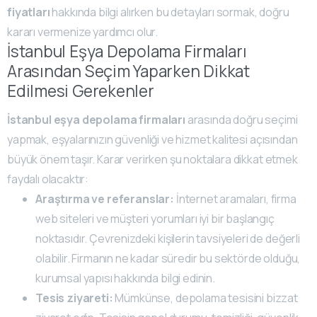
fiyatları
hakkında bilgi alırken bu detayları sormak, doğru
kararı vermenize yardımcı olur.
İstanbul Eşya Depolama Firmaları
Arasından Seçim Yaparken Dikkat
Edilmesi Gerekenler
İstanbul eşya depolama firmaları
arasında doğru seçimi
yapmak, eşyalarınızın güvenliği ve hizmet kalitesi açısından
büyük önem taşır. Karar verirken şu noktalara dikkat etmek
faydalı olacaktır:
Araştırma ve referanslar:
İnternet aramaları, firma
web siteleri ve müşteri yorumları iyi bir başlangıç
noktasıdır. Çevrenizdeki kişilerin tavsiyeleri de değerli
olabilir. Firmanın ne kadar süredir bu sektörde olduğu,
kurumsal yapısı hakkında bilgi edinin.
Tesis ziyareti:
Mümkünse, depolama tesisini bizzat