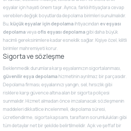
eşyalar için hayati önem taşır. Ayrıca, farklı ihtiyaçlara cevap
verebilen değişik boyutlarda depolama birimleri sunulmalıdır.
Bu,
küçük eşyalar için depolama
ihtiyacından
ev eşyası
depolama
veya
ofis eşyası depolama
gibi daha büyük
hacimli gereksinimlere kadar esneklik sağlar. Kişiye özel, kilitli
birimler mahremiyeti korur.
Sigorta ve sözleşme
Beklenmedik durumlara karşı eşyalarınızın sigortalanması,
güvenilir eşya depolama
hizmetinin ayrılmaz bir parçasıdır.
Depolama firması, eşyalarınızı yangın, sel, hırsızlık gibi
risklere karşı güvence altına alan bir sigorta poliçesi
sunmalıdır. Hizmet almadan önce imzalanacak sözleşmenin
maddeleri dikkatlice incelenmeli, depolama süresi,
ücretlendirme, sigorta kapsamı, tarafların sorumlulukları gibi
tüm detaylar net bir şekilde belirtilmelidir. Açık ve şeffaf bir