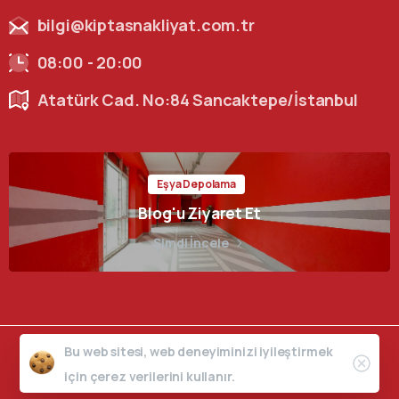
bilgi@kiptasnakliyat.com.tr
08:00 - 20:00
Atatürk Cad. No:84 Sancaktepe/İstanbul
Eşya Depolama
Blog'u Ziyaret Et
Şimdi İncele
Bu web sitesi, web deneyiminizi iyileştirmek
Copyright © 2025 Kiptaş Nakliyat - Tüm Hakları Saklıdır.
için çerez verilerini kullanır.