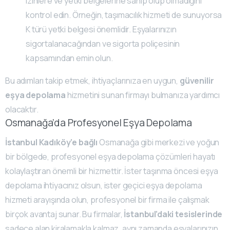
izinlere ve yetki belgelerine sahip olup olmadığını
kontrol edin. Örneğin, taşımacılık hizmeti de sunuyorsa
K türü yetki belgesi önemlidir. Eşyalarınızın
sigortalanacağından ve sigorta poliçesinin
kapsamından emin olun.
Bu adımları takip etmek, ihtiyaçlarınıza en uygun,
güvenilir
eşya depolama
hizmetini sunan firmayı bulmanıza yardımcı
olacaktır.
Osmanağa’da Profesyonel Eşya Depolama
İstanbul Kadıköy’e bağlı
Osmanağa gibi merkezi ve yoğun
bir bölgede, profesyonel eşya depolama çözümleri hayatı
kolaylaştıran önemli bir hizmettir. İster taşınma öncesi eşya
depolama ihtiyacınız olsun, ister geçici eşya depolama
hizmeti arayışında olun, profesyonel bir firma ile çalışmak
birçok avantaj sunar. Bu firmalar,
İstanbul’daki tesislerinde
sadece alan kiralamakla kalmaz, aynı zamanda eşyalarınızın