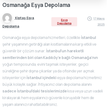
Osmanağa
Eşya
Depolama
Kiptaş Eşya
17 Mayıs
Eşya
Depolama
2025
Depolama
Osmanağa eşya depolama hizmetleri, özellikle
İstanbul
şehir yaşamının getirdiği alan kısıtlamalarına karşı etkili ve
güvenilir bir çözüm sunar.
İstanbul’un hareketli
semtlerinden biri olan Kadıköy’e bağlı Osmanağa’nın
yoğun temposunda, evini taşımak isteyenler, geçici
süreliğine şehir dışına çıkanlar ya da ofisinde yer açmak
isteyenler için
İstanbul içindeki
eşya depolama hizmetimiz
büyük kolaylık sağlar. İhtiyacınız olan depolama alanını
sadece İstanbul’daki tesislerimizde
kısa veya uzun vadeli
kiralayarak hem eşyalarınızı güvenle koruyabilir hem de
yaşam alanınızı rahatlatabilirsiniz.