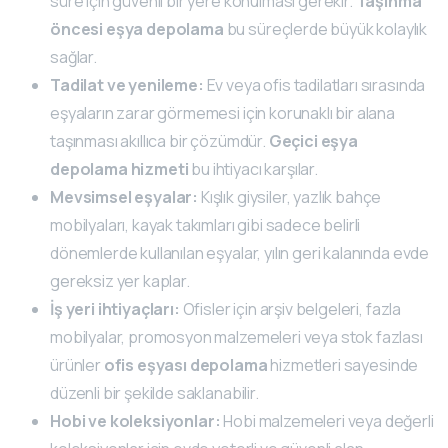
süre için güvenli bir yere konulması gerekir.
Taşınma
öncesi eşya depolama
bu süreçlerde büyük kolaylık
sağlar.
Tadilat ve yenileme:
Ev veya ofis tadilatları sırasında
eşyaların zarar görmemesi için korunaklı bir alana
taşınması akıllıca bir çözümdür.
Geçici eşya
depolama hizmeti
bu ihtiyacı karşılar.
Mevsimsel eşyalar:
Kışlık giysiler, yazlık bahçe
mobilyaları, kayak takımları gibi sadece belirli
dönemlerde kullanılan eşyalar, yılın geri kalanında evde
gereksiz yer kaplar.
İş yeri ihtiyaçları:
Ofisler için arşiv belgeleri, fazla
mobilyalar, promosyon malzemeleri veya stok fazlası
ürünler
ofis eşyası depolama
hizmetleri sayesinde
düzenli bir şekilde saklanabilir.
Hobi ve koleksiyonlar:
Hobi malzemeleri veya değerli