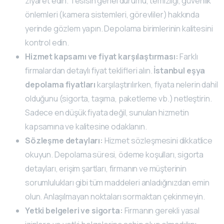
ziyaret edin. Tesisin genel durumu, temizliği, güvenlik
önlemleri (kamera sistemleri, görevliler) hakkında
yerinde gözlem yapın. Depolama birimlerinin kalitesini
kontrol edin.
Hizmet kapsamı ve fiyat karşılaştırması:
Farklı
firmalardan detaylı fiyat teklifleri alın.
İstanbul eşya
depolama fiyatları
karşılaştırılırken, fiyata nelerin dahil
olduğunu (sigorta, taşıma, paketleme vb.) netleştirin.
Sadece en düşük fiyata değil, sunulan hizmetin
kapsamına ve kalitesine odaklanın.
Sözleşme detayları:
Hizmet sözleşmesini dikkatlice
okuyun. Depolama süresi, ödeme koşulları, sigorta
detayları, erişim şartları, firmanın ve müşterinin
sorumlulukları gibi tüm maddeleri anladığınızdan emin
olun. Anlaşılmayan noktaları sormaktan çekinmeyin.
Yetki belgeleri ve sigorta:
Firmanın gerekli yasal