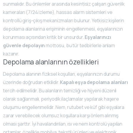
sunmalıdır. Bu önlemler arasında kesintisiz çalışan güvenlik
kameraları (7/24 izleme), hassas alarm sistemleri ve
kontrollü giriş-çıkış mekanizmaları bulunur. Yetkisiz kişilerin
depolama alanlarına erişiminin engellenmesi, eşyalarınızın
korunması açısından kritik bir unsurdur.
Eşyalarınızı
güvenle depolayın
mottosu, bu tür tedbirlerle anlam
kazanır.
Depolama alanlarının özellikleri
Depolama alanının fiziksel koşulları, eşyalarınızın durumu
üzerinde doğrudan etkilidir.
Kapalı eşya depolama alanları
tercih edilmelidir. Bu alanların temizliği ve hijyeni düzenli
olarak sağlanmalı, periyodik ilaçlamalar yapılarak haşere
oluşumu engellenmelidir. Nem, rutubet ve küf gibi eşyalara
zarar verebilecek olumsuz koşullara karşı önlem alınmış
olması şarttır. İyi havalandırılan, ısı ve nem kontrolü yapılan
ortamlar, özellikle mobilya, tekstil ürünleri ve elektronik