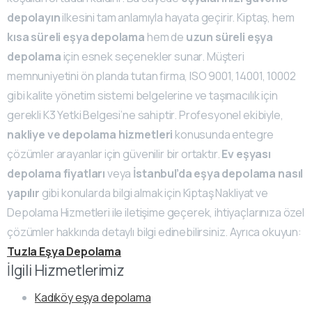
depolayın
ilkesini tam anlamıyla hayata geçirir. Kiptaş, hem
kısa süreli eşya depolama
hem de
uzun süreli eşya
depolama
için esnek seçenekler sunar. Müşteri
memnuniyetini ön planda tutan firma, ISO 9001, 14001, 10002
gibi kalite yönetim sistemi belgelerine ve taşımacılık için
gerekli K3 Yetki Belgesi’ne sahiptir. Profesyonel ekibiyle,
nakliye ve depolama hizmetleri
konusunda entegre
çözümler arayanlar için güvenilir bir ortaktır.
Ev eşyası
depolama fiyatları
veya
İstanbul’da eşya depolama nasıl
yapılır
gibi konularda bilgi almak için Kiptaş Nakliyat ve
Depolama Hizmetleri ile iletişime geçerek, ihtiyaçlarınıza özel
çözümler hakkında detaylı bilgi edinebilirsiniz. Ayrıca okuyun:
Tuzla Eşya Depolama
İlgili Hizmetlerimiz
Kadıköy eşya depolama