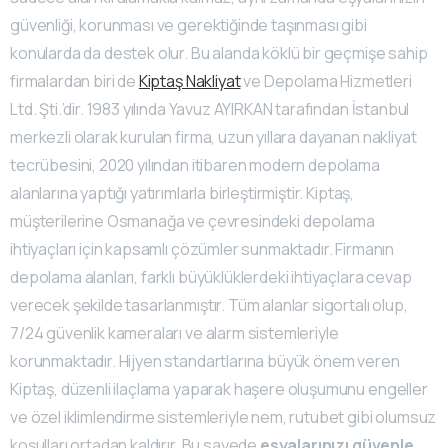
güvenliği, korunması ve gerektiğinde taşınması gibi
konularda da destek olur. Bu alanda köklü bir geçmişe sahip
firmalardan biri de
Kiptaş Nakliyat
ve Depolama Hizmetleri
Ltd. Şti.’dir. 1983 yılında Yavuz AYIRKAN tarafından İstanbul
merkezli olarak kurulan firma, uzun yıllara dayanan nakliyat
tecrübesini, 2020 yılından itibaren modern depolama
alanlarına yaptığı yatırımlarla birleştirmiştir. Kiptaş,
müşterilerine Osmanağa ve çevresindeki depolama
ihtiyaçları için kapsamlı çözümler sunmaktadır. Firmanın
depolama alanları, farklı büyüklüklerdeki ihtiyaçlara cevap
verecek şekilde tasarlanmıştır. Tüm alanlar sigortalı olup,
7/24 güvenlik kameraları ve alarm sistemleriyle
korunmaktadır. Hijyen standartlarına büyük önem veren
Kiptaş, düzenli ilaçlama yaparak haşere oluşumunu engeller
ve özel iklimlendirme sistemleriyle nem, rutubet gibi olumsuz
koşulları ortadan kaldırır. Bu sayede
eşyalarınızı güvenle