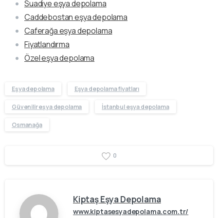
Suadiye eşya depolama
Caddebostan eşya depolama
Caferağa eşya depolama
Fiyatlandırma
Özel eşya depolama
Eşya depolama
Eşya depolama fiyatları
Güvenilir eşya depolama
İstanbul eşya depolama
Osmanağa
0
Kiptaş Eşya Depolama
www.kiptasesyadepolama.com.tr/