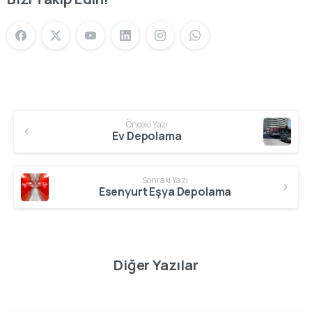
Önceki Yazı
Ev Depolama
Sonraki Yazı
Esenyurt Eşya Depolama
Diğer Yazılar