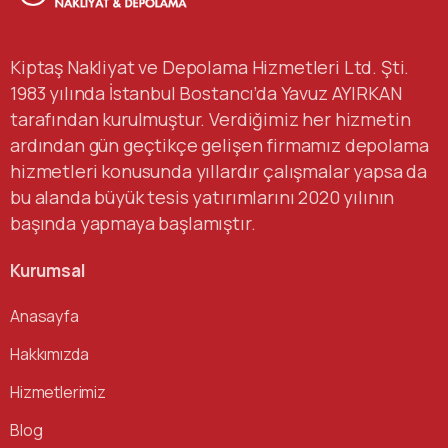
Kiptaş Nakliyat ve Depolama Hizmetleri Ltd. Şti.
1983 yılında İstanbul Bostancı’da Yavuz AYIRKAN
tarafından kurulmuştur. Verdiğimiz her hizmetin
ardından gün geçtikçe gelişen firmamız depolama
hizmetleri konusunda yıllardır çalışmalar yapsa da
bu alanda büyük tesis yatırımlarını 2020 yılının
başında yapmaya başlamıştır.
Kurumsal
Anasayfa
Hakkımızda
Hizmetlerimiz
Blog