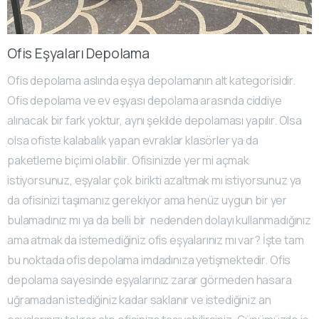
Ofis Eşyaları Depolama
Ofis depolama aslında eşya depolamanın alt kategorisidir.
Ofis depolama ve ev eşyası depolama arasında ciddiye
alınacak bir fark yoktur, aynı şekilde depolaması yapılır. Olsa
olsa ofiste kalabalık yapan evraklar klasörler ya da
paketleme biçimi olabilir. Ofisinizde yer mi açmak
istiyorsunuz, eşyalar çok birikti azaltmak mı istiyorsunuz ya
da ofisinizi taşımanız gerekiyor ama henüz uygun bir yer
bulamadınız mı ya da belli bir nedenden dolayı kullanmadığınız
ama atmak da istemediğiniz ofis eşyalarınız mı var? İşte tam
bu noktada ofis depolama imdadınıza yetişmektedir. Ofis
depolama sayesinde eşyalarınız zarar görmeden hasara
uğramadan istediğiniz kadar saklanır ve istediğiniz an