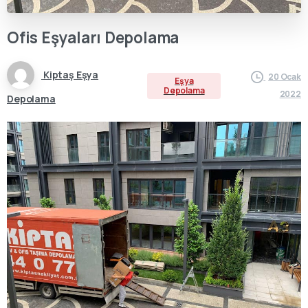
Ofis
Eşyaları
Depolama
Kiptaş Eşya
20 Ocak
Eşya
Depolama
2022
Depolama