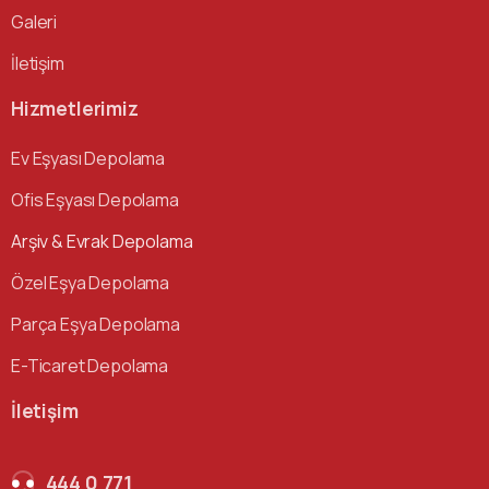
Galeri
İletişim
Hizmetlerimiz
Ev Eşyası Depolama
Ofis Eşyası Depolama
Arşiv & Evrak Depolama
Özel Eşya Depolama
Parça Eşya Depolama
E-Ticaret Depolama
İletişim
444 0 771