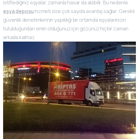
istiflediğiniz eşyalar, zamanla hasar da alabilir. Bu nedenle
eşya deposu
hizmeti size çok sayıda avantaj sağlar. Gerekli
güvenlik denetimlerinin yapıldığı bir ortamda eşyalarınızın
tutulduğundan emin olduğunuz için gözünüz hiçbir zaman
arkada kalmaz.