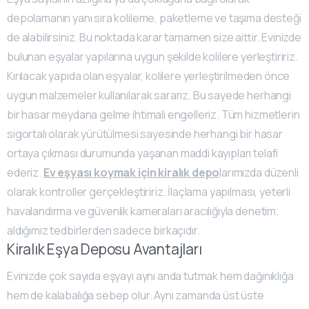
depolamanın yanı sıra kolileme, paketleme ve taşıma desteği
de alabilirsiniz. Bu noktada karar tamamen size aittir. Evinizde
bulunan eşyalar yapılarına uygun şekilde kolilere yerleştiririz.
Kırılacak yapıda olan eşyalar, kolilere yerleştirilmeden önce
uygun malzemeler kullanılarak sararız. Bu sayede herhangi
bir hasar meydana gelme ihtimali engelleriz. Tüm hizmetlerin
sigortalı olarak yürütülmesi sayesinde herhangi bir hasar
ortaya çıkması durumunda yaşanan maddi kayıpları telafi
ederiz.
Ev eşyası koymak için kiralık depo
larımızda düzenli
olarak kontroller gerçekleştiririz. İlaçlama yapılması, yeterli
havalandırma ve güvenlik kameraları aracılığıyla denetim;
aldığımız tedbirlerden sadece birkaçıdır.
Kiralık Eşya Deposu Avantajları
Evinizde çok sayıda eşyayı aynı anda tutmak hem dağınıklığa
hem de kalabalığa sebep olur. Aynı zamanda üst üste