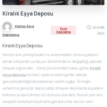
Kiralık
Eşya
Deposu
Kiptaş Eşya
22 Aralık
Eşya
Depolama
2024
Depolama
Kiralık Eşya Deposu
Yeni bir eve yerleşmeden ve evlenmeden önce eşyalarını
almak isteyenler ya da yaz döneminde ev değişikliği yapmak
isteyen öğrenciler… Geniş bir kesimden talep gören
kiralık
eşya deposu
hizmeti, sadece belirli şartlar altında
gerçekleştirildiğinde beklenen verimi sağlar. Örneğin;
yeterince geniş bir alana sahip olmayan depolarda eşyaların
kırılması ya da ezilmesi söz konusu olacaktır. Bunun yanı sıra
karışıklık nedeniyle kaybolma gibi durumlar da can sıkıcı