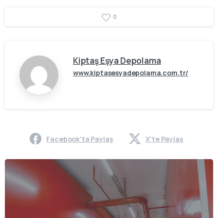
0
Kiptaş Eşya Depolama
www.kiptasesyadepolama.com.tr/
Facebook'ta Paylaş
X'te Paylaş