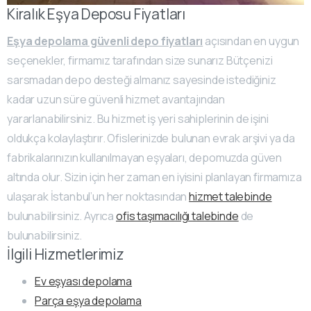
Kiralık Eşya Deposu Fiyatları
Eşya depolama güvenli depo fiyatları
açısından en uygun
seçenekler, firmamız tarafından size sunarız Bütçenizi
sarsmadan depo desteği almanız sayesinde istediğiniz
kadar uzun süre güvenli hizmet avantajından
yararlanabilirsiniz. Bu hizmet iş yeri sahiplerinin de işini
oldukça kolaylaştırır. Ofislerinizde bulunan evrak arşivi ya da
fabrikalarınızın kullanılmayan eşyaları, depomuzda güven
altında olur. Sizin için her zaman en iyisini planlayan firmamıza
ulaşarak İstanbul’un her noktasından
hizmet talebinde
bulunabilirsiniz. Ayrıca
ofis taşımacılığı talebinde
de
bulunabilirsiniz.
İlgili Hizmetlerimiz
Ev eşyası depolama
Parça eşya depolama