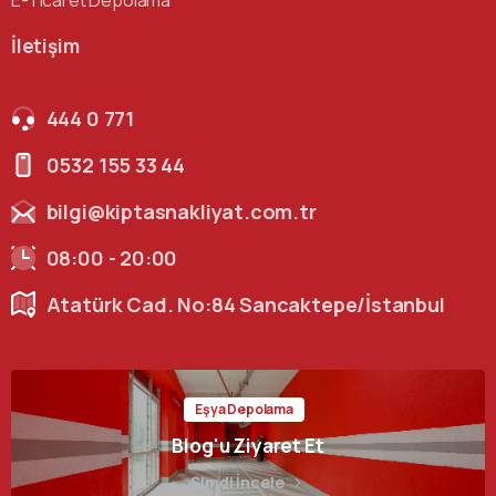
E-Ticaret Depolama
İletişim
444 0 771
0532 155 33 44
bilgi@kiptasnakliyat.com.tr
08:00 - 20:00
Atatürk Cad. No:84 Sancaktepe/İstanbul
Eşya Depolama
Blog'u Ziyaret Et
Şimdi İncele