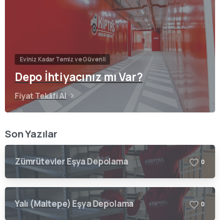
Eviniz Kadar Temiz ve Güvenli
Depo İhtiyacınız mı Var?
Fiyat Teklifi Al
Son Yazılar
Zümrütevler Eşya Depolama
0
Yalı (Maltepe) Eşya Depolama
0