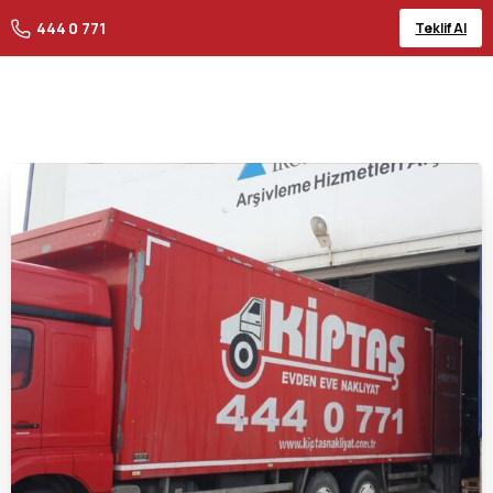
444 0 771
Teklif Al