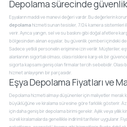
Depolama sürecinde güvenlik
Eşyaların maddi ve manevi değeri vardır. Bu değerlerin korun
depolama
hizmeti sunan tesisler, 7/24 kamera sistemleri ile 
verir. Ayrıca yangın, sel ve su baskını gibi doğal afetlere k
bölgesinden alınan eşyalar, bu güvenlik çemberi içindeki depola
Sadece yetkili personelin erişimine izin verilir. Müşteriler,
alanlarının sigortalı olması, olası risklere karşı ek bir güvenc
sigorta kapsamı geniş olan firmalar tercih sebebidir. Olası
hizmet anlayışının bir parçasıdır.
Eşya Depolama Fiyatları ve Ma
Depolama hizmeti almayı düşünenler için maliyetler merak
büyüklüğüne ve kiralama süresine göre farklılık gösterir. Az m
için daha geniş bir depolama birimi gerekir. Aylık veya yıllı
süreli kiralamalarda genellikle indirimli tarifeler uygulanır. Fi
paketleme, asansörlü taşıma gibi hizmetlerin fiyata dahil olup