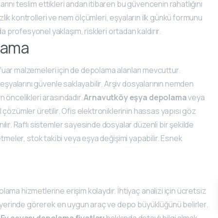
larını teslim ettikleri andan itibaren bu güvencenin rahatlığını
izlik kontrolleri ve nem ölçümleri, eşyaların ilk günkü formunu
da profesyonel yaklaşım, riskleri ortadan kaldırır.
olama
e fuar malzemeleri için de depolama alanları mevcuttur.
 eşyalarını güvenle saklayabilir. Arşiv dosyalarının nemden
 öncelikleri arasındadır.
Arnavutköy eşya depolama
veya
çözümler üretilir. Ofis elektroniklerinin hassas yapısı göz
lır. Raflı sistemler sayesinde dosyalar düzenli bir şekilde
tmeler, stok takibi veya eşya değişimi yapabilir. Esnek
ma hizmetlerine erişim kolaydır. İhtiyaç analizi için ücretsiz
ı yerinde görerek en uygun araç ve depo büyüklüğünü belirler.
.
Ev eşyası depolama fiyatları
hakkında detaylı bilgi almak,