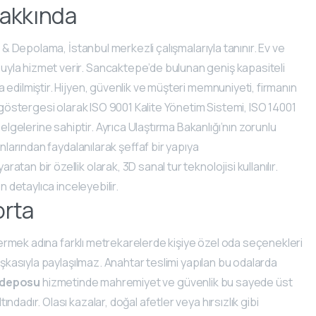
Hakkında
t & Depolama, İstanbul merkezli çalışmalarıyla tanınır. Ev ve
yla hizmet verir. Sancaktepe’de bulunan geniş kapasiteli
edilmiştir. Hijyen, güvenlik ve müşteri memnuniyeti, firmanın
r göstergesi olarak ISO 9001 Kalite Yönetim Sistemi, ISO 14001
elerine sahiptir. Ayrıca Ulaştırma Bakanlığı’nın zorunlu
anlarından faydalanılarak şeffaf bir yapıya
aratan bir özellik olarak, 3D sanal tur teknolojisi kullanılır.
n detaylıca inceleyebilir.
orta
 vermek adına farklı metrekarelerde kişiye özel oda seçenekleri
aşkasıyla paylaşılmaz. Anahtar teslimi yapılan bu odalarda
a deposu
hizmetinde mahremiyet ve güvenlik bu sayede üst
dadır. Olası kazalar, doğal afetler veya hırsızlık gibi