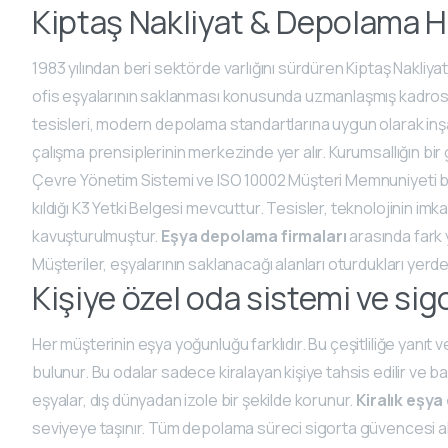
Kiptaş Nakliyat & Depolama 
1983 yılından beri sektörde varlığını sürdüren Kiptaş Nakliya
ofis eşyalarının saklanması konusunda uzmanlaşmış kadrosu
tesisleri, modern depolama standartlarına uygun olarak inşa 
çalışma prensiplerinin merkezinde yer alır. Kurumsallığın bi
Çevre Yönetim Sistemi ve ISO 10002 Müşteri Memnuniyeti belg
kıldığı K3 Yetki Belgesi mevcuttur. Tesisler, teknolojinin imk
kavuşturulmuştur.
Eşya depolama firmaları
arasında fark y
Müşteriler, eşyalarının saklanacağı alanları oturdukları yerde
Kişiye özel oda sistemi ve sig
Her müşterinin eşya yoğunluğu farklıdır. Bu çeşitliliğe yanıt
bulunur. Bu odalar sadece kiralayan kişiye tahsis edilir ve b
eşyalar, dış dünyadan izole bir şekilde korunur.
Kiralık eşy
seviyeye taşınır. Tüm depolama süreci sigorta güvencesi altın