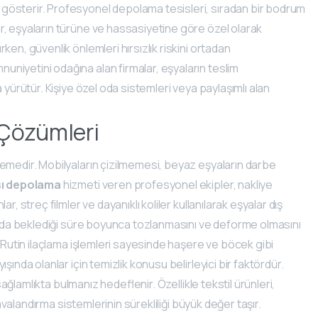
ş gösterir. Profesyonel depolama tesisleri, sıradan bir bodrum
r, eşyaların türüne ve hassasiyetine göre özel olarak
en, güvenlik önlemleri hırsızlık riskini ortadan
niyetini odağına alan firmalar, eşyaların teslim
 yürütür. Kişiye özel oda sistemleri veya paylaşımlı alan
 Çözümleri
lemedir. Mobilyaların çizilmemesi, beyaz eşyaların darbe
sı depolama
hizmeti veren profesyonel ekipler, nakliye
, streç filmler ve dayanıklı koliler kullanılarak eşyalar dış
epoda beklediği süre boyunca tozlanmasını ve deforme olmasını
. Rutin ilaçlama işlemleri sayesinde haşere ve böcek gibi
ışında olanlar için temizlik konusu belirleyici bir faktördür.
sağlamlıkta bulmanız hedeflenir. Özellikle tekstil ürünleri,
havalandırma sistemlerinin sürekliliği büyük değer taşır.