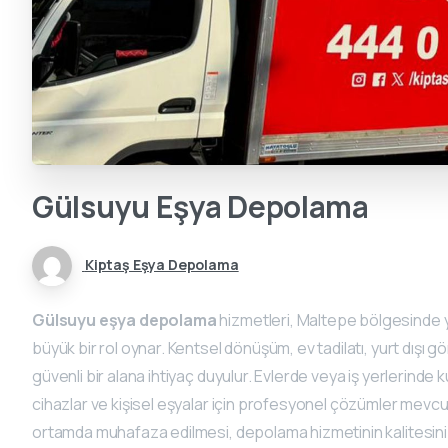
Gülsuyu
Eşya
Depolama
Kiptaş Eşya Depolama
Gülsuyu eşya depolama
hizmetleri, Maltepe bölgesinde ya
büyük bir rol oynar. Kentsel dönüşüm, ev tadilatı, yurt dışı
güvenli bir alana ihtiyaç duyulur. Evlerde veya iş yerlerinde
cihazlar ve kişisel eşyalar için profesyonel çözümler mevcu
ortamda muhafaza edilmesi, depolama hizmetinin kalitesini b