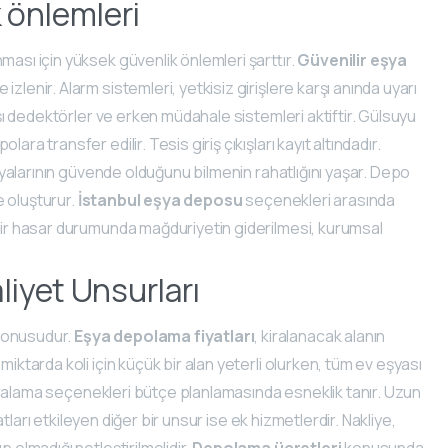
 önlemleri
ması için yüksek güvenlik önlemleri şarttır.
Güvenilir eşya
izlenir. Alarm sistemleri, yetkisiz girişlere karşı anında uyarı
arşı dedektörler ve erken müdahale sistemleri aktiftir. Gülsuyu
ra transfer edilir. Tesis giriş çıkışları kayıt altındadır.
 eşyalarının güvende olduğunu bilmenin rahatlığını yaşar. Depo
e oluşturur.
İstanbul eşya deposu
seçenekleri arasında
 bir hasar durumunda mağduriyetin giderilmesi, kurumsal
liyet Unsurları
 konusudur.
Eşya depolama fiyatları
, kiralanacak alanın
iktarda koli için küçük bir alan yeterli olurken, tüm ev eşyası
k kiralama seçenekleri bütçe planlamasında esneklik tanır. Uzun
yatları etkileyen diğer bir unsur ise ek hizmetlerdir. Nakliye,
 olmadığı netleştirilmelidir.
Depolama ücretleri
konusunda