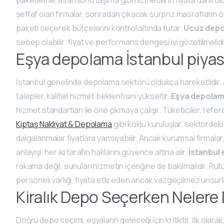
şeffaf olan firmalar, sonradan çıkacak sürpriz masrafların 
paketi seçerek bütçelerini kontrol altında tutar.
Ucuz dep
sebep olabilir; fiyat ve performans dengesi iyi gözetilmelidi
Eşya depolama İstanbul piyas
İstanbul genelinde depolama sektörü oldukça hareketlidir
talepler, kaliteli hizmet beklentisini yükseltir.
Eşya depolam
hizmet standartları ile öne çıkmaya çalışır. Tüketiciler, refe
Kiptaş Nakliyat & Depolama
gibi köklü kuruluşlar, sektördeki
dalgalanmalar fiyatlara yansıyabilir. Ancak kurumsal firmalar,
anlayışı, her iki tarafın haklarını güvence altına alır.
İstanbul 
rakama değil, sunulan hizmetin içeriğine de bakılmalıdır. Rut
personeli varlığı, fiyata etki eden ancak vazgeçilmez unsurla
Kiralık Depo Seçerken Nelere 
Doğru depo seçimi, eşyaların geleceği için kritiktir. İlk olara