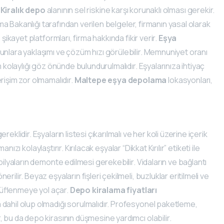
.
Kiralık depo
alanının sel riskine karşı korunaklı olması gerekir.
rma Bakanlığı tarafından verilen belgeler, firmanın yasal olarak
şikayet platformları, firma hakkında fikir verir.
Eşya
orunlara yaklaşımı ve çözüm hızı görülebilir. Memnuniyet oranı
m kolaylığı göz önünde bulundurulmalıdır. Eşyalarınıza ihtiyaç
işim zor olmamalıdır.
Maltepe eşya depolama
lokasyonları,
klidir. Eşyaların listesi çıkarılmalı ve her koli üzerine içerik
anızı kolaylaştırır. Kırılacak eşyalar “Dikkat Kırılır” etiketi ile
lyaların demonte edilmesi gerekebilir. Vidaların ve bağlantı
ilir. Beyaz eşyaların fişleri çekilmeli, buzluklar eritilmeli ve
 küflenmeye yol açar.
Depo kiralama fiyatları
dahil olup olmadığı sorulmalıdır. Profesyonel paketleme,
 bu da depo kirasının düşmesine yardımcı olabilir.