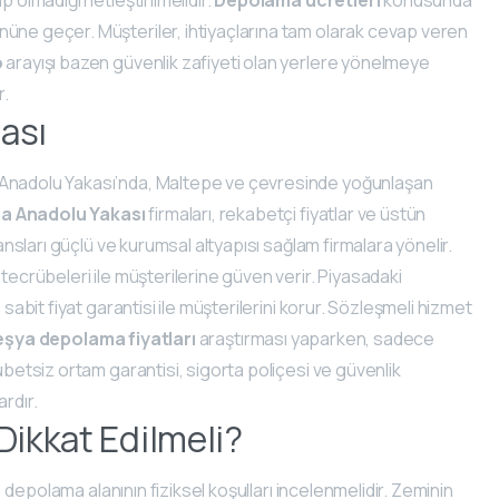
önüne geçer. Müşteriler, ihtiyaçlarına tam olarak cevap veren
o
arayışı bazen güvenlik zafiyeti olan yerlere yönelmeye
r.
ası
. Anadolu Yakası’nda, Maltepe ve çevresinde yoğunlaşan
a Anadolu Yakası
firmaları, rekabetçi fiyatlar ve üstün
ransları güçlü ve kurumsal altyapısı sağlam firmalara yönelir.
 tecrübeleri ile müşterilerine güven verir. Piyasadaki
 sabit fiyat garantisi ile müşterilerini korur. Sözleşmeli hizmet
eşya depolama fiyatları
araştırması yaparken, sadece
ubetsiz ortam garantisi, sigorta poliçesi ve güvenlik
rdır.
Dikkat Edilmeli?
k, depolama alanının fiziksel koşulları incelenmelidir. Zeminin