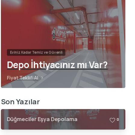
Eviniz Kadar Temiz ve Güvenli
Depo İhtiyacınız mı Var?
Fiyat Teklifi Al
Son Yazılar
Düğmeciler Eşya Depolama
0