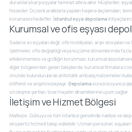
durumlara karşı eşyalar teminat altına alınır. Müşteriler, eşya
hisseder. Düzenli aralıklarla yapılan haşere ilaçlamaları, tem
korumasını hedefler.
İstanbul eşya depolama
ihtiyaçların
Kurumsal ve ofis eşyası dep
Sadece ev eşyaları değil, ofis mobilyaları, arşiv dosyaları v
İşletmeler, ofis değişikliği veya küçülme dönemlerinde fazla
etkilenmemesi ve gizliliğin korunması, kurumsal depolamanın
diğer bölgelerden gelen taleplerde, kurumsal firmalara özel 
önünde bulundurularak antistatik ambalaj malzemeleri kullanı
istiflenir ve erişimi kolaylaşır.
Depolama
süresi boyunca işle
sözleşme şartları, ticari hayatın dinamiklerine uyum sağlar.
İletişim ve Hizmet Bölgesi
Maltepe, Gülsuyu ve tüm İstanbul genelinde nakliye ve depola
ekspertiz hizmeti talep edilebilir. Uzman personel, eşyalar
Bu sayede net bir fiyatlandırma yapılır ve iş planı oluşturulur