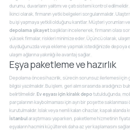
durumu, duvarların yalıtımı ve çatı sistemi kontrol edilmelidir
İkinci olarak, firmanın yetki belgeleri sorgulanmalıdır. Ulaştı
bu işi yapmaya yetkili olduğunu kanıtlar. Müşteri yorumları ve 
depolama şikayet
başlıkları incelenerek, firmanın olası s
yüksek firmalar, riskleri minimize eder. Üçüncü olarak, ulaşı
duyduğunuzda veya ekleme yapmak istediğinizde depoya er
ulaşım ağlarına yakınlığı ile avantaj sağlar.
Eşya paketleme ve hazırlık
Depolama öncesi hazırlık, sürecin sorunsuz ilerlemesi için gere
bilgisi yazılmalıdır. Bu işlem, geri alım sırasında aradığınızı bulm
belirtilmelidir.
Ev eşyası için kiralık depo
tutulduğunda, mobi
parçalarının kaybolmaması için ayrı bir poşette saklanması öner
kurutulmalıdır. Islak veya nemli kalan cihazlar, kapalı alanda
İstanbul
araştırması yaparken, paketleme hizmetinin fiyata 
eşyaların hacmini küçülterek daha az yer kaplamasını sağlar,