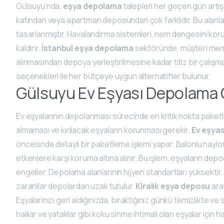
Gülsuyu’nda,
eşya depolama
talepleri her geçen gün artı
katından veya apartman deposundan çok farklıdır. Bu alanla
tasarlanmıştır. Havalandırma sistemleri, nem dengesini korurk
kaldırır.
İstanbul eşya depolama
sektöründe, müşteri memnu
alınmasından depoya yerleştirilmesine kadar titiz bir çalışma
seçenekleri ile her bütçeye uygun alternatifler bulunur.
Gülsuyu Ev Eşyası Depolama
Ev eşyalarının depolanması sürecinde en kritik nokta paket
almaması ve kırılacak eşyaların korunması gerekir.
Ev eşya
öncesinde detaylı bir paketleme işlemi yapar. Balonlu naylonlar
etkenlere karşı koruma altına alınır. Bu işlem, eşyaların d
engeller. Depolama alanlarının hijyen standartları yüksektir
zararlılar depolardan uzak tutulur.
Kiralık eşya deposu
aray
Eşyalarınızı geri aldığınızda, bıraktığınız günkü temizlikte ve 
halılar ve yataklar gibi koku sinme ihtimali olan eşyalar için 