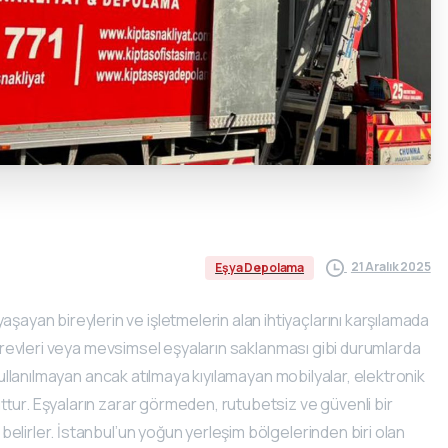
21 Aralık 2025
Eşya Depolama
şayan bireylerin ve işletmelerin alan ihtiyaçlarını karşılamada
 görevleri veya mevsimsel eşyaların saklanması gibi durumlarda
 kullanılmayan ancak atılmaya kıyılamayan mobilyalar, elektronik
ttur. Eşyaların zarar görmeden, rutubetsiz ve güvenli bir
elirler. İstanbul’un yoğun yerleşim bölgelerinden biri olan