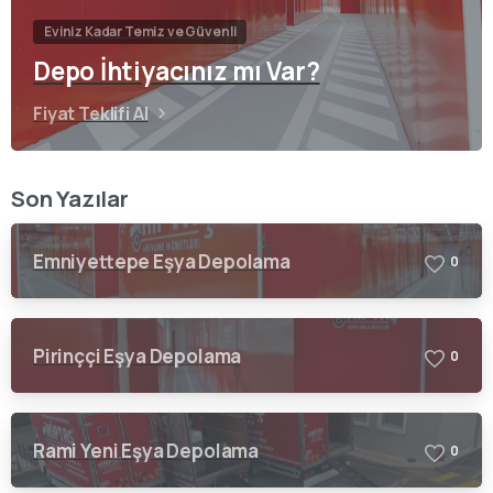
Eviniz Kadar Temiz ve Güvenli
Depo İhtiyacınız mı Var?
Fiyat Teklifi Al
Son Yazılar
Emniyettepe Eşya Depolama
0
Pirinççi Eşya Depolama
0
Rami Yeni Eşya Depolama
0