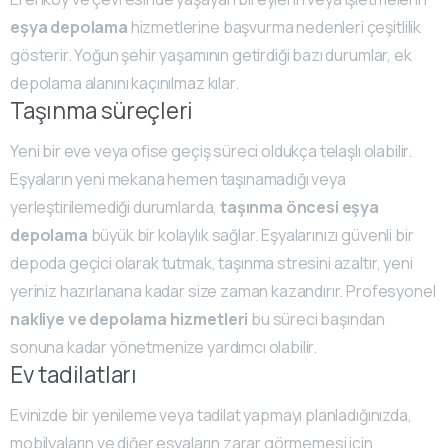
eşya depolama
hizmetlerine başvurma nedenleri çeşitlilik
gösterir. Yoğun şehir yaşamının getirdiği bazı durumlar, ek
depolama alanını kaçınılmaz kılar.
Taşınma süreçleri
Yeni bir eve veya ofise geçiş süreci oldukça telaşlı olabilir.
Eşyaların yeni mekana hemen taşınamadığı veya
yerleştirilemediği durumlarda,
taşınma öncesi eşya
depolama
büyük bir kolaylık sağlar. Eşyalarınızı güvenli bir
depoda geçici olarak tutmak, taşınma stresini azaltır, yeni
yeriniz hazırlanana kadar size zaman kazandırır. Profesyonel
nakliye ve depolama hizmetleri
bu süreci başından
sonuna kadar yönetmenize yardımcı olabilir.
Ev tadilatları
Evinizde bir yenileme veya tadilat yapmayı planladığınızda,
mobilyaların ve diğer eşyaların zarar görmemesi için