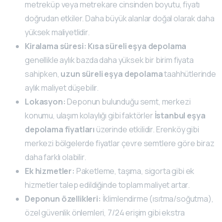
metreküp veya metrekare cinsinden boyutu, fiyatı
doğrudan etkiler. Daha büyük alanlar doğal olarak daha
yüksek maliyetlidir.
Kiralama süresi:
Kısa süreli eşya depolama
genellikle aylık bazda daha yüksek bir birim fiyata
sahipken,
uzun süreli eşya depolama
taahhütlerinde
aylık maliyet düşebilir.
Lokasyon:
Deponun bulunduğu semt, merkezi
konumu, ulaşım kolaylığı gibi faktörler
İstanbul eşya
depolama fiyatları
üzerinde etkilidir. Erenköy gibi
merkezi bölgelerde fiyatlar çevre semtlere göre biraz
daha farklı olabilir.
Ek hizmetler:
Paketleme, taşıma, sigorta gibi ek
hizmetler talep edildiğinde toplam maliyet artar.
Deponun özellikleri:
İklimlendirme (ısıtma/soğutma),
özel güvenlik önlemleri, 7/24 erişim gibi ekstra