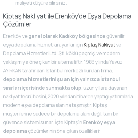
maliyeti düşürebilirsiniz.
Kiptaş Nakliyat ile Erenköy’de Eşya Depolama
Çözümleri
Erenköy ve
genel olarak Kadıköy bölgesinde
güvenilir
eşya depolama hizmeti arayanlar için
Kiptaş Nakliyat
ve
Depolama Hizmetleri Ltd. Şti. köklü geçmişi ve modern
yaklaşımıyla öne çıkan bir alternatiftir. 1983 yılında Yavuz
AYIRKAN tarafından İstanbul merkezli kurulan firma,
depolama hizmetlerini şu an için yalnızca İstanbul
sınırları içerisinde sunmakta olup,
uzun yıllara dayanan
nakliyat tecrübesini, 2020 yılından itibaren yaptığı yatırımlarla
modern eşya depolama alanına taşımıştır. Kiptaş,
müşterilerine sadece bir depolama alanı değil, tam bir
güvence sistemi sunar. İşte Kiptaş’ın
Erenköy eşya
depolama
çözümlerinin öne çıkan özellikleri: