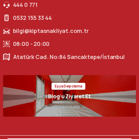
444 0 771
0532 155 33 44
bilgi@kiptasnakliyat.com.tr
08:00 - 20:00
Atatürk Cad. No:84 Sancaktepe/İstanbul
Eşya Depolama
Blog'u Ziyaret Et
Şimdi İncele