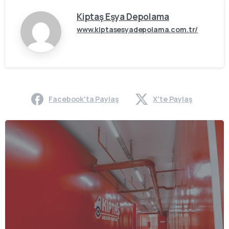
Kiptaş Eşya Depolama
www.kiptasesyadepolama.com.tr/
Facebook'ta Paylaş
X'te Paylaş