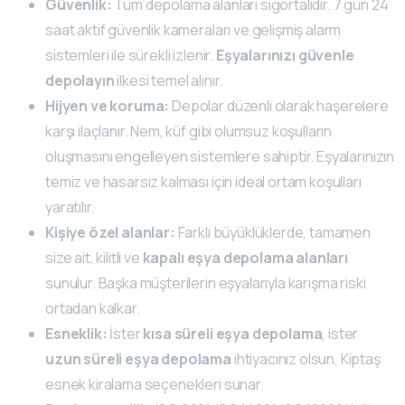
Güvenlik:
Tüm depolama alanları sigortalıdır. 7 gün 24
saat aktif güvenlik kameraları ve gelişmiş alarm
sistemleri ile sürekli izlenir.
Eşyalarınızı güvenle
depolayın
ilkesi temel alınır.
Hijyen ve koruma:
Depolar düzenli olarak haşerelere
karşı ilaçlanır. Nem, küf gibi olumsuz koşulların
oluşmasını engelleyen sistemlere sahiptir. Eşyalarınızın
temiz ve hasarsız kalması için ideal ortam koşulları
yaratılır.
Kişiye özel alanlar:
Farklı büyüklüklerde, tamamen
size ait, kilitli ve
kapalı eşya depolama alanları
sunulur. Başka müşterilerin eşyalarıyla karışma riski
ortadan kalkar.
Esneklik:
İster
kısa süreli eşya depolama
, ister
uzun süreli eşya depolama
ihtiyacınız olsun, Kiptaş
esnek kiralama seçenekleri sunar.