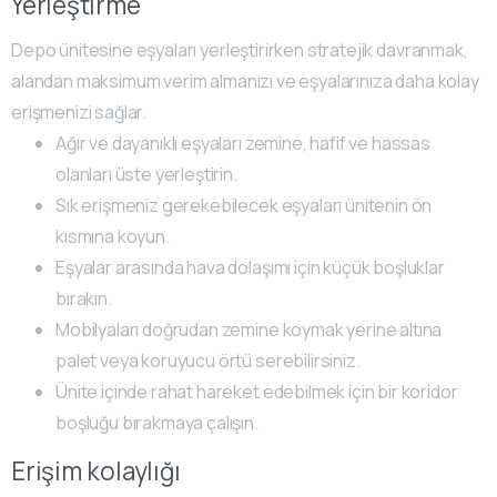
Yerleştirme
Depo ünitesine eşyaları yerleştirirken stratejik davranmak,
alandan maksimum verim almanızı ve eşyalarınıza daha kolay
erişmenizi sağlar.
Ağır ve dayanıklı eşyaları zemine, hafif ve hassas
olanları üste yerleştirin.
Sık erişmeniz gerekebilecek eşyaları ünitenin ön
kısmına koyun.
Eşyalar arasında hava dolaşımı için küçük boşluklar
bırakın.
Mobilyaları doğrudan zemine koymak yerine altına
palet veya koruyucu örtü serebilirsiniz.
Ünite içinde rahat hareket edebilmek için bir koridor
boşluğu bırakmaya çalışın.
Erişim kolaylığı