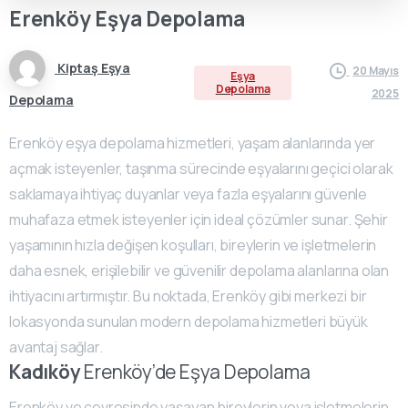
Erenköy
Eşya
Depolama
Kiptaş Eşya
20 Mayıs
Eşya
Depolama
2025
Depolama
Erenköy eşya depolama hizmetleri, yaşam alanlarında yer
açmak isteyenler, taşınma sürecinde eşyalarını geçici olarak
saklamaya ihtiyaç duyanlar veya fazla eşyalarını güvenle
muhafaza etmek isteyenler için ideal çözümler sunar. Şehir
yaşamının hızla değişen koşulları, bireylerin ve işletmelerin
daha esnek, erişilebilir ve güvenilir depolama alanlarına olan
ihtiyacını artırmıştır. Bu noktada, Erenköy gibi merkezi bir
lokasyonda sunulan modern depolama hizmetleri büyük
avantaj sağlar.
Kadıköy
Erenköy’de Eşya Depolama
Erenköy ve çevresinde yaşayan bireylerin veya işletmelerin