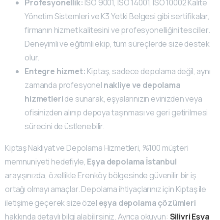
Profesyonellik:
ISO 9001, ISO 14001, ISO 10002 Kalite
Yönetim Sistemleri ve K3 Yetki Belgesi gibi sertifikalar,
firmanın hizmet kalitesini ve profesyonelliğini tesciller.
Deneyimli ve eğitimli ekip, tüm süreçlerde size destek
olur.
Entegre hizmet:
Kiptaş, sadece depolama değil, aynı
zamanda profesyonel
nakliye ve depolama
hizmetleri
de sunarak, eşyalarınızın evinizden veya
ofisinizden alınıp depoya taşınması ve geri getirilmesi
sürecini de üstlenebilir.
Kiptaş Nakliyat ve Depolama Hizmetleri, %100 müşteri
memnuniyeti hedefiyle,
Eşya depolama İstanbul
arayışınızda, özellikle Erenköy bölgesinde güvenilir bir iş
ortağı olmayı amaçlar. Depolama ihtiyaçlarınız için Kiptaş ile
iletişime geçerek size özel
eşya depolama çözümleri
hakkında detaylı bilgi alabilirsiniz. Ayrıca okuyun:
Silivri Eşya