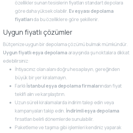
özellikler sunan tesislerin fiyatları standart depolara
göre daha yüksek olabilir.
Ev eşyası depolama
fiyatları
da bu özelliklere göre şekillenir.
Uygun fiyatlı çözümler
Bütçenize uygun bir depolama çözümü bulmak mümkündür.
Uygun fiyatlı eşya depolama
arayışında şu noktalara dikkat
edebilirsiniz:
İhtiyacınız olan alanı doğru hesaplayın, gereğinden
büyük bir yer kiralamayın.
Farklı
İstanbul eşya depolama firmaları
ndan fiyat
teklifi alın ve karşılaştırın.
Uzun süreli kiralamalarda indirim talep edin veya
kampanyaları takip edin.
İndirimli eşya depolama
fırsatları belirli dönemlerde sunulabilir.
Paketleme ve taşıma gibi işlemleri kendiniz yaparak