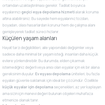
ortamdan uzaklaştırılması gerekir. Tadilat boyunca
eşyalarınızı
geçici eşya depolama hizmeti
alarak koruma
altına alabilirsiniz. Bu sayede hem eşyalarınız tozdan,
boyadan, olası hasarlardan korunur hem de çalışma alanı
genişleyerek tadilat süreci hızlanır.
Küçülen yaşam alanları
Hayat tarzı değişiklikleri, aile yapısındaki değişimler veya
sadece daha minimal bir yaşam isteği, insanları daha küçük
evlere yönlendirebilir. Bu durumda, elden çıkarmak
istemediğiniz değerli veya anısı olan eşyalar için ek bir alana
gereksinim duyulur.
Ev eşyası depolama
üniteleri, bu fazla
eşyaları güvenle saklamak için ideal bir çözümdür. Özellikle
küçük eşyalar için depolama
seçenekleri, az yer kaplayan
ama sizin için manevi değeri bulunan objeleri muhafaza
etmenize olanak tanır.