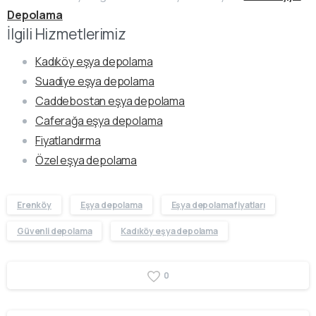
Depolama
İlgili Hizmetlerimiz
Kadıköy eşya depolama
Suadiye eşya depolama
Caddebostan eşya depolama
Caferağa eşya depolama
Fiyatlandırma
Özel eşya depolama
Erenköy
Eşya depolama
Eşya depolama fiyatları
Güvenli depolama
Kadıköy eşya depolama
0