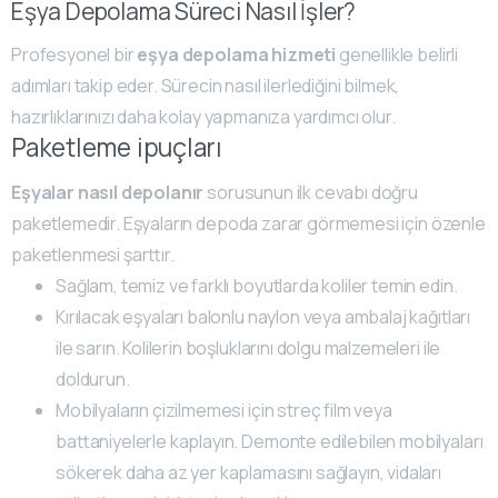
Eşya Depolama Süreci Nasıl İşler?
Profesyonel bir
eşya depolama hizmeti
genellikle belirli
adımları takip eder. Sürecin nasıl ilerlediğini bilmek,
hazırlıklarınızı daha kolay yapmanıza yardımcı olur.
Paketleme ipuçları
Eşyalar nasıl depolanır
sorusunun ilk cevabı doğru
paketlemedir. Eşyaların depoda zarar görmemesi için özenle
paketlenmesi şarttır.
Sağlam, temiz ve farklı boyutlarda koliler temin edin.
Kırılacak eşyaları balonlu naylon veya ambalaj kağıtları
ile sarın. Kolilerin boşluklarını dolgu malzemeleri ile
doldurun.
Mobilyaların çizilmemesi için streç film veya
battaniyelerle kaplayın. Demonte edilebilen mobilyaları
sökerek daha az yer kaplamasını sağlayın, vidaları