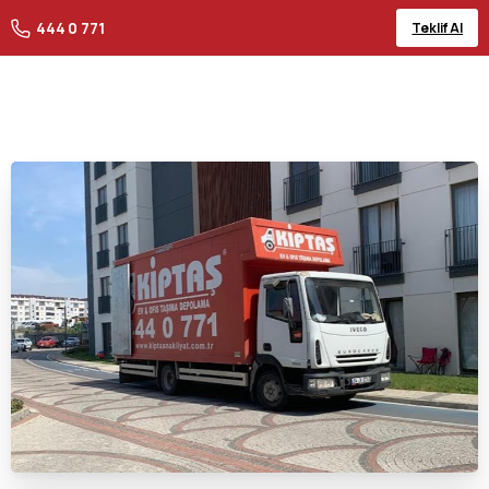
444 0 771
Teklif Al