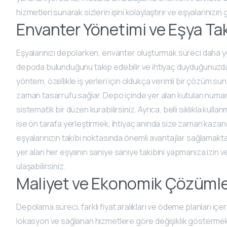
hizmetleri sunarak sizlerin işini kolaylaştırır ve eşyalarınızın 
Envanter Yönetimi ve Eşya Tak
Eşyalarınızı depolarken, envanter oluşturmak süreci daha yöne
depoda bulunduğunu takip edebilir ve ihtiyaç duyduğunuzda 
yöntem, özellikle iş yerleri için oldukça verimli bir çözüm 
zaman tasarrufu sağlar. Depo içinde yer alan kutuları numa
sistematik bir düzen kurabilirsiniz. Ayrıca, belli sıklıkla kulla
ise ön tarafa yerleştirmek, ihtiyaç anında size zaman kazand
eşyalarınızın takibi noktasında önemli avantajlar sağlamaktad
yer alan her eşyanın saniye saniye takibini yapmanıza izin ve
ulaşabilirsiniz.
Maliyet ve Ekonomik Çözüml
Depolama süreci, farklı fiyat aralıkları ve ödeme planları içe
lokasyon ve sağlanan hizmetlere göre değişiklik göstermekte