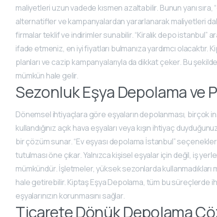
maliyetleri uzun vadede kısmen azaltabilir. Bunun yanı sıra, 
alternatifler ve kampanyalardan yararlanarak maliyetleri dah
firmalar teklif ve indirimler sunabilir. “Kiralık depo istanbul” 
ifade etmeniz, en iyi fiyatları bulmanıza yardımcı olacaktır.
planları ve cazip kampanyalarıyla da dikkat çeker. Bu şekil
mümkün hale gelir.
Sezonluk Eşya Depolama ve P
Dönemsel ihtiyaçlara göre eşyaların depolanması, birçok insa
kullandığınız açık hava eşyaları veya kışın ihtiyaç duyduğun
bir çözüm sunar. “Ev eşyası depolama İstanbul” seçeneklerin
tutulması öne çıkar. Yalnızca kişisel eşyalar için değil, iş y
mümkündür. İşletmeler, yüksek sezonlarda kullanmadıkları m
hale getirebilir. Kiptaş Eşya Depolama, tüm bu süreçlerde
eşyalarınızın korunmasını sağlar.
Ticarete Dönük Depolama Çö