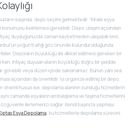
olaylığı
urların başında, depo seçimi gelmektedir. “Kiralık eşya
nın konumunu belirlemesi gereklidir. Depo, ulaşım açısından
za ihtiyaç duyduğunuzda zaman kaybetmeden ulaşabilirsiniz.
 İstanbul’un yoğun trafiği göz önünde bulundurulduğunda,
kiler. Depoların büyüklüğü de dikkat edilmesi gereken bir
rılırken, ihtiyaç duyulan alanın büyüklüğü doğru bir şekilde
ar görebilir veya düzen içinde saklanamaz. Bunun yanı sıra
nması açısından da önemlidir. İyi organize edilmiş bir depo,
iğer önemli husus ise, depolama alanının sunduğu hizmetlerin
ayıp, aynı zamanda eşyaların ambalajlama ve taşıma hizmetlerini
 özgüvenle ilerlemenizi sağlar. Kendi başınıza yapmayı
Kiptaş Eşya Depolama
, bu hizmetlerle depolama sürecini