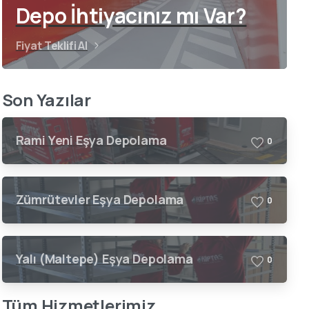
Depo İhtiyacınız mı Var?
Fiyat Teklifi Al
Son Yazılar
Rami Yeni Eşya Depolama
0
Zümrütevler Eşya Depolama
0
Yalı (Maltepe) Eşya Depolama
0
Tüm Hizmetlerimiz