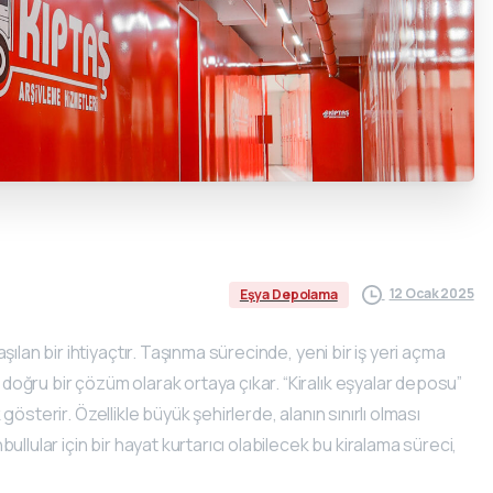
12 Ocak 2025
Eşya Depolama
ılan bir ihtiyaçtır. Taşınma sürecinde, yeni bir iş yeri açma
oğru bir çözüm olarak ortaya çıkar. “Kiralık eşyalar deposu”
 gösterir. Özellikle büyük şehirlerde, alanın sınırlı olması
llular için bir hayat kurtarıcı olabilecek bu kiralama süreci,