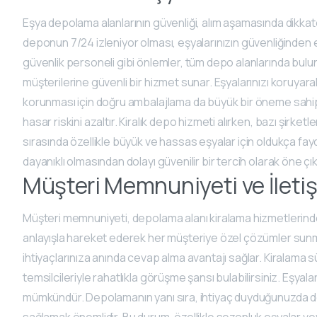
Eşya depolama alanlarının güvenliği, alım aşamasında dikkate 
deponun 7/24 izleniyor olması, eşyalarınızın güvenliğinden e
güvenlik personeli gibi önlemler, tüm depo alanlarında bulun
müşterilerine güvenli bir hizmet sunar. Eşyalarınızı koruyarak
korunması için doğru ambalajlama da büyük bir öneme sahipt
hasar riskini azaltır. Kiralık depo hizmeti alırken, bazı şirk
sırasında özellikle büyük ve hassas eşyalar için oldukça fay
dayanıklı olmasından dolayı güvenilir bir tercih olarak öne çık
Müşteri Memnuniyeti ve İleti
Müşteri memnuniyeti, depolama alanı kiralama hizmetlerinde 
anlayışla hareket ederek her müşteriye özel çözümler sunma 
ihtiyaçlarınıza anında cevap alma avantajı sağlar. Kiralama sür
temsilcileriyle rahatlıkla görüşme şansı bulabilirsiniz. Eşyaları
mümkündür. Depolamanın yanı sıra, ihtiyaç duyduğunuzda depo
sağlamak önemlidir. Bu durum, özellikle sezonluk eşyalar veya