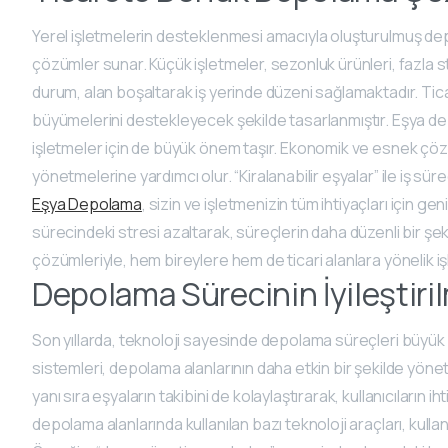
Yerel işletmelerin desteklenmesi amacıyla oluşturulmuş depol
çözümler sunar. Küçük işletmeler, sezonluk ürünleri, fazla 
durum, alan boşaltarak iş yerinde düzeni sağlamaktadır. Tica
büyümelerini destekleyecek şekilde tasarlanmıştır. Eşya depol
işletmeler için de büyük önem taşır. Ekonomik ve esnek çözüm
yönetmelerine yardımcı olur. “Kiralanabilir eşyalar” ile iş sü
Eşya Depolama
, sizin ve işletmenizin tüm ihtiyaçları için
sürecindeki stresi azaltarak, süreçlerin daha düzenli bir şe
çözümleriyle, hem bireylere hem de ticari alanlara yönelik iş
Depolama Sürecinin İyileştiri
Son yıllarda, teknoloji sayesinde depolama süreçleri büyük öl
sistemleri, depolama alanlarının daha etkin bir şekilde yöne
yanı sıra eşyaların takibini de kolaylaştırarak, kullanıcıların i
depolama alanlarında kullanılan bazı teknoloji araçları, kullan