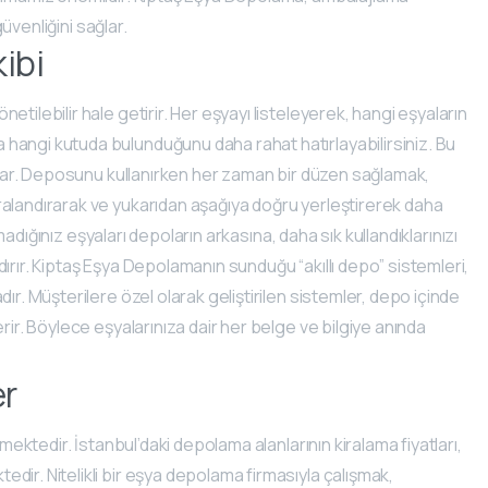
güvenliğini sağlar.
ibi
tilebilir hale getirir. Her eşyayı listeleyerek, hangi eşyaların
hangi kutuda bulunduğunu daha rahat hatırlayabilirsiniz. Bu
sunar. Deposunu kullanırken her zaman bir düzen sağlamak,
ralandırarak ve yukarıdan aşağıya doğru yerleştirerek daha
nmadığınız eşyaları depoların arkasına, daha sık kullandıklarınızı
ırır. Kiptaş Eşya Depolamanın sunduğu “akıllı depo” sistemleri,
ır. Müşterilere özel olarak geliştirilen sistemler, depo içinde
rir. Böylece eşyalarınıza dair her belge ve bilgiye anında
er
rmektedir. İstanbul’daki depolama alanlarının kiralama fiyatları,
dir. Nitelikli bir eşya depolama firmasıyla çalışmak,