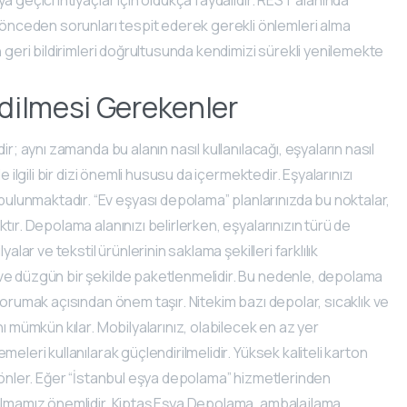
nceden sorunları tespit ederek gerekli önlemleri alma
 geri bildirimleri doğrultusunda kendimizi sürekli yenilemekte
dilmesi Gerekenler
r; aynı zamanda bu alanın nasıl kullanılacağı, eşyaların nasıl
 ilgili bir dizi önemli hususu da içermektedir. Eşyalarınızı
lunmaktadır. “Ev eşyası depolama” planlarınızda bu noktalar,
ır. Depolama alanınızı belirlerken, eşyalarınızın türü de
lar ve tekstil ürünlerinin saklama şekilleri farklılık
ve düzgün bir şekilde paketlenmelidir. Bu nedenle, depolama
korumak açısından önem taşır. Nitekim bazı depolar, sıcaklık ve
ı mümkün kılar. Mobilyalarınız, olabilecek en az yer
eleri kullanılarak güçlendirilmelidir. Yüksek kaliteli karton
i önler. Eğer “İstanbul eşya depolama” hizmetlerinden
 almamız önemlidir. Kiptaş Eşya Depolama, ambalajlama