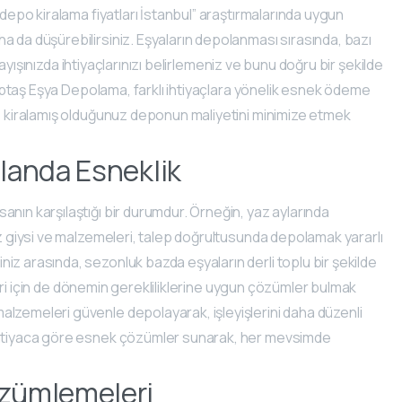
“depo kiralama fiyatları İstanbul” araştırmalarında uygun
a da düşürebilirsiniz. Eşyaların depolanması sırasında, bazı
arayışınızda ihtiyaçlarınızı belirlemeniz ve bunu doğru bir şekilde
 Kiptaş Eşya Depolama, farklı ihtiyaçlara yönelik esnek ödeme
de kiralamış olduğunuz deponun maliyetini minimize etmek
landa Esneklik
nın karşılaştığı bir durumdur. Örneğin, yaz aylarında
uz giysi ve malzemeleri, talep doğrultusunda depolamak yararlı
iz arasında, sezonluk bazda eşyaların derli toplu bir şekilde
erleri için de dönemin gerekliliklerine uygun çözümler bulmak
alzemeleri güvenle depolayarak, işleyişlerini daha düzenli
 ihtiyaca göre esnek çözümler sunarak, her mevsimde
zümlemeleri