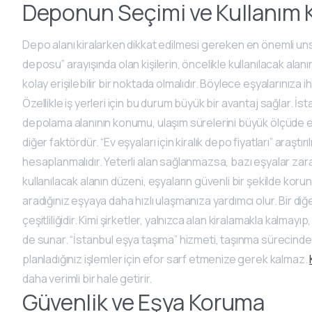
Deponun Seçimi ve Kullanım K
Depo alanı kiralarken dikkat edilmesi gereken en önemli uns
deposu” arayışında olan kişilerin, öncelikle kullanılacak ala
kolay erişilebilir bir noktada olmalıdır. Böylece eşyalarını
Özellikle iş yerleri için bu durum büyük bir avantaj sağlar.
depolama alanının konumu, ulaşım sürelerini büyük ölçüde et
diğer faktördür. “Ev eşyaları için kiralık depo fiyatları” araştı
hesaplanmalıdır. Yeterli alan sağlanmazsa, bazı eşyalar zar
kullanılacak alanın düzeni, eşyaların güvenli bir şekilde koru
aradığınız eşyaya daha hızlı ulaşmanıza yardımcı olur. Bir d
çeşitliliğidir. Kimi şirketler, yalnızca alan kiralamakla kalm
de sunar. “İstanbul eşya taşıma” hizmeti, taşınma sürecinde
planladığınız işlemler için efor sarf etmenize gerek kalmaz.
daha verimli bir hale getirir.
Güvenlik ve Eşya Koruma