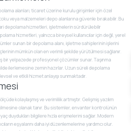
ama alanları, ticaret üzerine kurulu girişimler için özel
stoku veya malzemeleri depo alanlarına güvenle bırakabilir. Bu
ri depolama hizmetleri, işletmelerin sürdürülebilir
ama hizmetleri, yalnızca bireysel kullanıcılar için değil, yerel
ler sunan bir depolama alanı, işletme sahiplerinin işlerini
reçlerinin mümkün olan en verimli şekilde yürütülmesi sağlanır.
 geniş bir yelpazede profesyonel çözümler sunar. Taşınma
kilde ilerlemesine zemin hazırlar. Uzun süreli depolama
levsel ve etkili hizmet anlayışı sunmaktadır.
lmesi
çüde kolaylaşmış ve verimlilik artmıştır. Gelişmiş yazılım
tilmesine olanak tanır. Bu sistemler, envanter kontrolünün
htiyaç duydukları bilgilere hızla erişmelerini sağlar. Modern
ıcıların eşyalarını daha iyi düzenlemelerine yardımcı olur.