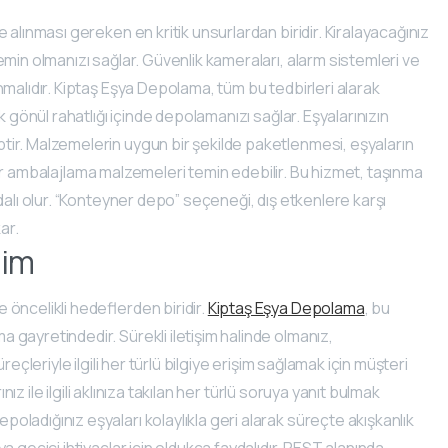
alınması gereken en kritik unsurlardan biridir. Kiralayacağınız
min olmanızı sağlar. Güvenlik kameraları, alarm sistemleri ve
malıdır. Kiptaş Eşya Depolama, tüm bu tedbirleri alarak
 gönül rahatlığı içinde depolamanızı sağlar. Eşyalarınızın
ir. Malzemelerin uygun bir şekilde paketlenmesi, eşyaların
etler ambalajlama malzemeleri temin edebilir. Bu hizmet, taşınma
dalı olur. “Konteyner depo” seçeneği, dış etkenlere karşı
ar.
şim
öncelikli hedeflerden biridir.
Kiptaş Eşya Depolama
, bu
gayretindedir. Sürekli iletişim halinde olmanız,
eçleriyle ilgili her türlü bilgiye erişim sağlamak için müşteri
nız ile ilgili aklınıza takılan her türlü soruya yanıt bulmak
ladığınız eşyaları kolaylıkla geri alarak süreçte akışkanlık
 geçici ihtiyaçlar için oldukça faydalıdır. REST alanında