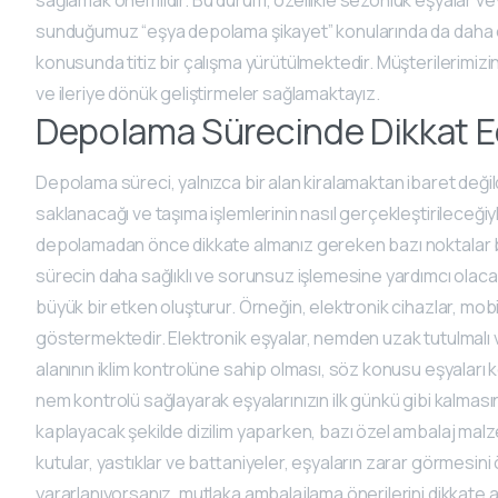
sunduğumuz “eşya depolama şikayet” konularında da daha ö
konusunda titiz bir çalışma yürütülmektedir. Müşterilerimizin
ve ileriye dönük geliştirmeler sağlamaktayız.
Depolama Sürecinde Dikkat E
Depolama süreci, yalnızca bir alan kiralamaktan ibaret değildi
saklanacağı ve taşıma işlemlerinin nasıl gerçekleştirileceğiyle
depolamadan önce dikkate almanız gereken bazı noktalar bu
sürecin daha sağlıklı ve sorunsuz işlemesine yardımcı olacakt
büyük bir etken oluşturur. Örneğin, elektronik cihazlar, mobilya
göstermektedir. Elektronik eşyalar, nemden uzak tutulmalı 
alanının iklim kontrolüne sahip olması, söz konusu eşyaları 
nem kontrolü sağlayarak eşyalarınızın ilk günkü gibi kalmasın
kaplayacak şekilde dizilim yaparken, bazı özel ambalaj malzem
kutular, yastıklar ve battaniyeler, eşyaların zarar görmesin
yararlanıyorsanız, mutlaka ambalajlama önerilerini dikkate