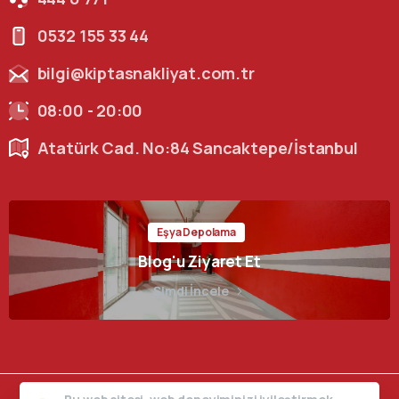
0532 155 33 44
bilgi@kiptasnakliyat.com.tr
08:00 - 20:00
Atatürk Cad. No:84 Sancaktepe/İstanbul
Eşya Depolama
Blog'u Ziyaret Et
Şimdi İncele