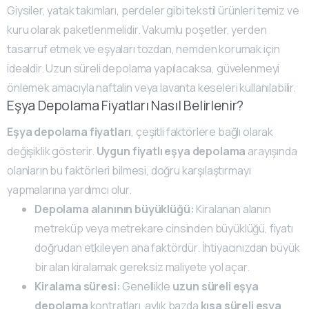
Giysiler, yatak takımları, perdeler gibi tekstil ürünleri temiz ve
kuru olarak paketlenmelidir. Vakumlu poşetler, yerden
tasarruf etmek ve eşyaları tozdan, nemden korumak için
idealdir. Uzun süreli depolama yapılacaksa, güvelenmeyi
önlemek amacıyla naftalin veya lavanta keseleri kullanılabilir.
Eşya Depolama Fiyatları Nasıl Belirlenir?
Eşya depolama fiyatları
, çeşitli faktörlere bağlı olarak
değişiklik gösterir.
Uygun fiyatlı eşya depolama
arayışında
olanların bu faktörleri bilmesi, doğru karşılaştırmayı
yapmalarına yardımcı olur.
Depolama alanının büyüklüğü:
Kiralanan alanın
metreküp veya metrekare cinsinden büyüklüğü, fiyatı
doğrudan etkileyen ana faktördür. İhtiyacınızdan büyük
bir alan kiralamak gereksiz maliyete yol açar.
Kiralama süresi:
Genellikle
uzun süreli eşya
depolama
kontratları, aylık bazda
kısa süreli eşya