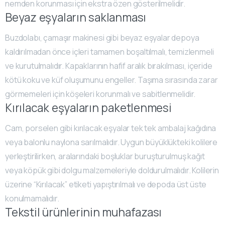
nemden korunması için ekstra özen gösterilmelidir.
Beyaz eşyaların saklanması
Buzdolabı, çamaşır makinesi gibi beyaz eşyalar depoya
kaldırılmadan önce içleri tamamen boşaltılmalı, temizlenmeli
ve kurutulmalıdır. Kapaklarının hafif aralık bırakılması, içeride
kötü koku ve küf oluşumunu engeller. Taşıma sırasında zarar
görmemeleri için köşeleri korunmalı ve sabitlenmelidir.
Kırılacak eşyaların paketlenmesi
Cam, porselen gibi kırılacak eşyalar tek tek ambalaj kağıdına
veya balonlu naylona sarılmalıdır. Uygun büyüklükteki kolilere
yerleştirilirken, aralarındaki boşluklar buruşturulmuş kağıt
veya köpük gibi dolgu malzemeleriyle doldurulmalıdır. Kolilerin
üzerine “Kırılacak” etiketi yapıştırılmalı ve depoda üst üste
konulmamalıdır.
Tekstil ürünlerinin muhafazası