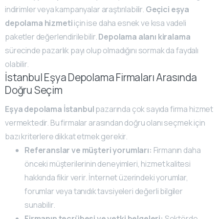
indirimler veya kampanyalar araştırılabilir.
Geçici eşya
depolama hizmeti
için ise daha esnek ve kısa vadeli
paketler değerlendirilebilir.
Depolama alanı kiralama
sürecinde pazarlık payı olup olmadığını sormak da faydalı
olabilir.
İstanbul Eşya Depolama Firmaları Arasında
Doğru Seçim
Eşya depolama İstanbul
pazarında çok sayıda firma hizmet
vermektedir. Bu firmalar arasından doğru olanı seçmek için
bazı kriterlere dikkat etmek gerekir.
Referanslar ve müşteri yorumları:
Firmanın daha
önceki müşterilerinin deneyimleri, hizmet kalitesi
hakkında fikir verir. İnternet üzerindeki yorumlar,
forumlar veya tanıdık tavsiyeleri değerli bilgiler
sunabilir.
Firmanın tecrübesi ve yetki belgeleri:
Sektörde