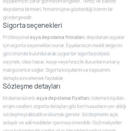
eşyalarınızın zarar görmesini engeller. Temiz ve bakımlı
depolama birimleri, firmanın işine gösterdiği özenin bir
göstergesidir.
Sigorta seçenekleri
Profesyonel
eşya depolama firmaları
, depolanan eşyalar
için sigorta seçenekleri sunar. Eşyalarınızın maddi değerini
göz önünde bulundurarak uygun bir sigorta poliçesi
seçmek, olası hasar, kayıp veya hırsızlık durumlarına karşı
mali güvence sağlar. Sigorta koşullarını ve kapsamını
detaylıca incelemek faydalıdır.
Sözleşme detayları
Kiralama süresi,
eşya depolama fiyatları
, ödeme koşulları,
erişim saatleri, sigorta detayları gibi tüm hususların yer aldığı
sözleşmeyi dikkatlice okumak gerekir. Sözleşmenin açık,
anlaşılır ve adil maddeler içermesi önemlidir. Gizli maliyetler
veya beklenmedik şartlar olup olmadığını kontrol etmek,