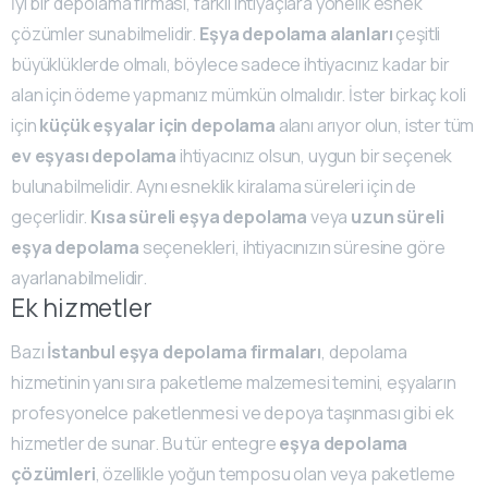
İyi bir depolama firması, farklı ihtiyaçlara yönelik esnek
çözümler sunabilmelidir.
Eşya depolama alanları
çeşitli
büyüklüklerde olmalı, böylece sadece ihtiyacınız kadar bir
alan için ödeme yapmanız mümkün olmalıdır. İster birkaç koli
için
küçük eşyalar için depolama
alanı arıyor olun, ister tüm
ev eşyası depolama
ihtiyacınız olsun, uygun bir seçenek
bulunabilmelidir. Aynı esneklik kiralama süreleri için de
geçerlidir.
Kısa süreli eşya depolama
veya
uzun süreli
eşya depolama
seçenekleri, ihtiyacınızın süresine göre
ayarlanabilmelidir.
Ek hizmetler
Bazı
İstanbul eşya depolama firmaları
, depolama
hizmetinin yanı sıra paketleme malzemesi temini, eşyaların
profesyonelce paketlenmesi ve depoya taşınması gibi ek
hizmetler de sunar. Bu tür entegre
eşya depolama
çözümleri
, özellikle yoğun temposu olan veya paketleme