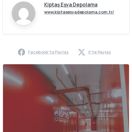
Kiptaş Eşya Depolama
www.kiptasesyadepolama.com.tr/
Facebook'ta Paylaş
X'te Paylaş