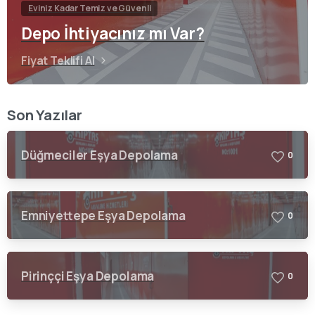
Eviniz Kadar Temiz ve Güvenli
Depo İhtiyacınız mı Var?
Fiyat Teklifi Al
Son Yazılar
Düğmeciler Eşya Depolama
0
Emniyettepe Eşya Depolama
0
Pirinççi Eşya Depolama
0