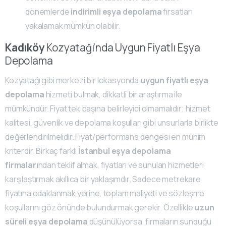
dönemlerde
indirimli eşya depolama
fırsatları
yakalamak mümkün olabilir.
Kadıköy
Kozyatağı’nda Uygun Fiyatlı Eşya
Depolama
Kozyatağı gibi merkezi bir lokasyonda
uygun fiyatlı eşya
depolama
hizmeti bulmak, dikkatli bir araştırma ile
mümkündür. Fiyat tek başına belirleyici olmamalıdır; hizmet
kalitesi, güvenlik ve depolama koşulları gibi unsurlarla birlikte
değerlendirilmelidir. Fiyat/performans dengesi en mühim
kriterdir. Birkaç farklı
İstanbul eşya depolama
firmaları
ndan teklif almak, fiyatları ve sunulan hizmetleri
karşılaştırmak akıllıca bir yaklaşımdır. Sadece metrekare
fiyatına odaklanmak yerine, toplam maliyeti ve sözleşme
koşullarını göz önünde bulundurmak gerekir. Özellikle
uzun
süreli eşya depolama
düşünülüyorsa, firmaların sunduğu