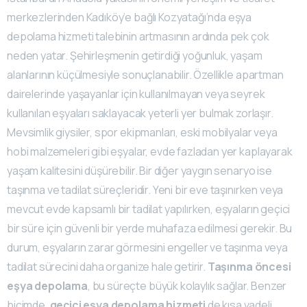
merkezlerinden Kadıköy’e bağlı Kozyatağı’nda eşya
depolama hizmeti talebinin artmasının ardında pek çok
neden yatar. Şehirleşmenin getirdiği yoğunluk, yaşam
alanlarının küçülmesiyle sonuçlanabilir. Özellikle apartman
dairelerinde yaşayanlar için kullanılmayan veya seyrek
kullanılan eşyaları saklayacak yeterli yer bulmak zorlaşır.
Mevsimlik giysiler, spor ekipmanları, eski mobilyalar veya
hobi malzemeleri gibi eşyalar, evde fazladan yer kaplayarak
yaşam kalitesini düşürebilir. Bir diğer yaygın senaryo ise
taşınma ve tadilat süreçleridir. Yeni bir eve taşınırken veya
mevcut evde kapsamlı bir tadilat yapılırken, eşyaların geçici
bir süre için güvenli bir yerde muhafaza edilmesi gerekir. Bu
durum, eşyaların zarar görmesini engeller ve taşınma veya
tadilat sürecini daha organize hale getirir.
Taşınma öncesi
eşya depolama
, bu süreçte büyük kolaylık sağlar. Benzer
biçimde,
geçici eşya depolama hizmeti
de kısa vadeli