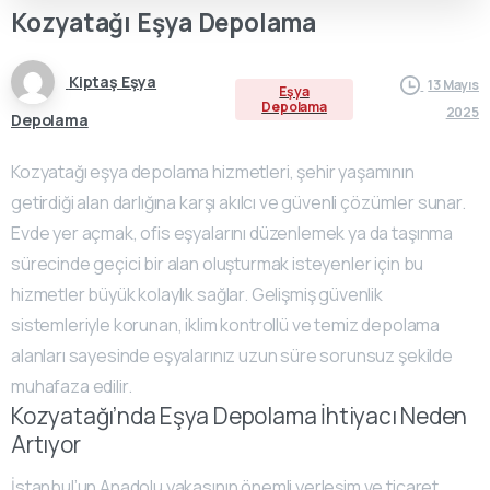
Kozyatağı
Eşya
Depolama
Kiptaş Eşya
13 Mayıs
Eşya
Depolama
2025
Depolama
Kozyatağı eşya depolama hizmetleri, şehir yaşamının
getirdiği alan darlığına karşı akılcı ve güvenli çözümler sunar.
Evde yer açmak, ofis eşyalarını düzenlemek ya da taşınma
sürecinde geçici bir alan oluşturmak isteyenler için bu
hizmetler büyük kolaylık sağlar. Gelişmiş güvenlik
sistemleriyle korunan, iklim kontrollü ve temiz depolama
alanları sayesinde eşyalarınız uzun süre sorunsuz şekilde
muhafaza edilir.
Kozyatağı’nda Eşya Depolama İhtiyacı Neden
Artıyor
İstanbul’un Anadolu yakasının önemli yerleşim ve ticaret