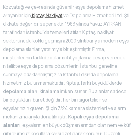
Kozyatağı ve çevresinde güvenilir eşya depolama hizmeti
arayanlar için
Kiptaş Nakliyat
ve Depolama Hizmetleri Ltd. Şti.,
dikkate değer bir seçenektir. 1983 yılında Yavuz AYIRKAN
tarafından İstanbul’da temelleri atılan Kiptaş, nakliyat
sektöründeki köklü geçmişini 2020 yılı itibarıyla modern eşya
depolama alanları yatırımıyla birleştirmiştir. Firma,
müşterilerinin farklı depolama ihtiyaçlarına cevap verecek
nitelikte eşya depolama çözümlerini İstanbul geneline
sunmaya odaklanmıştır; zira İstanbul dışında depolama
hizmetimiz bulunmamaktadır. Kiptaş, farklı büyüklüklerde
depolama alanı kiralama
imkanı sunar. Bu alanlar sadece
bir boşluktan ibaret değildir; her biri sigortalıdır ve
eşyalarınızın güvenliği için 7/24 kamera sistemleri ve alarm
mekanizmalarıyla donatılmıştır.
Kapalı eşya depolama
alanları
, eşyaların en büyük düşmanlarından olan nem ve küf
gibi olumsuz koşullara karşı özel olarak korunur. Düzenli