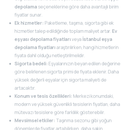
depolama
seçeneklerine göre daha avantajlı birim
fiyatlar sunar.
Ek hizmetler:
Paketleme, taşıma, sigorta gibi ek
hizmetler talep edildiğinde toplam maliyet artar.
Ev
eşyası depolama fiyatları
veya
İstanbul eşya
depolama fiyatları
araştırılırken, hangi hizmetlerin
fiyata dahil olduğu netleştirilmelidir.
Sigorta bedeli:
Eşyalarınızın beyan edilen değerine
göre belirlenen sigorta primi de fiyata eklenir. Daha
yüksek değerli eşyalar için sigorta maliyeti de
artacaktır.
Konum ve tesis özellikleri:
Merkezi konumdaki,
modern ve yüksek güvenlikli tesislerin fiyatları, daha
mütevazı tesislere göre farklılık gösterebilir.
Mevsimsel etkiler:
Taşınma sezonu gibi yoğun
dönemlerde fiyatlar artabilirken, daha sakin