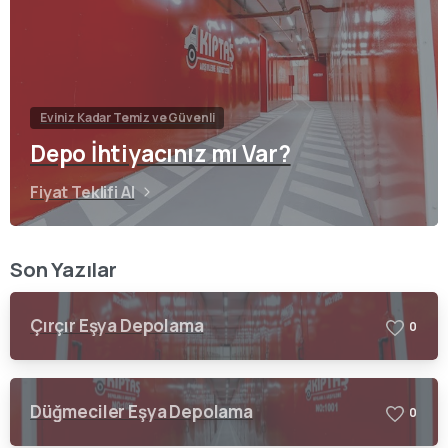
Eviniz Kadar Temiz ve Güvenli
Depo İhtiyacınız mı Var?
Fiyat Teklifi Al
Son Yazılar
Çırçır Eşya Depolama
0
Düğmeciler Eşya Depolama
0