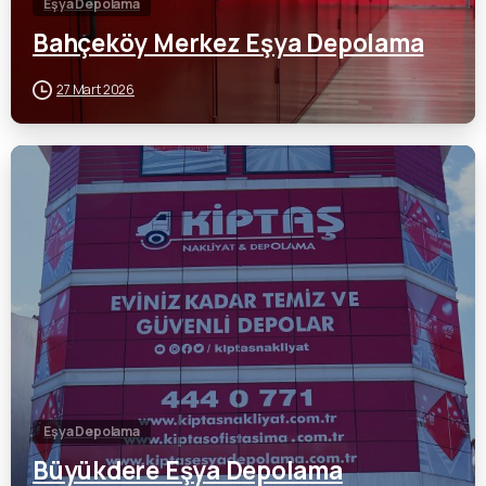
Eşya Depolama
Bahçeköy Merkez Eşya Depolama
27 Mart 2026
0
Eşya Depolama
Büyükdere Eşya Depolama