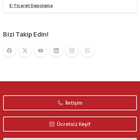
E-Ticaret Depolama
Bizi Takip Edin!
İletişim
Ücretsiz Keşif