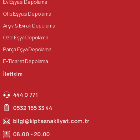
Ev Eşyası Depolama
Ofis Eşyası Depolama
Arşiv & Evrak Depolama
Özel Eşya Depolama
Parça Eşya Depolama
E-Ticaret Depolama
İletişim
444 0 771
0532 155 33 44
bilgi@kiptasnakliyat.com.tr
08:00 - 20:00