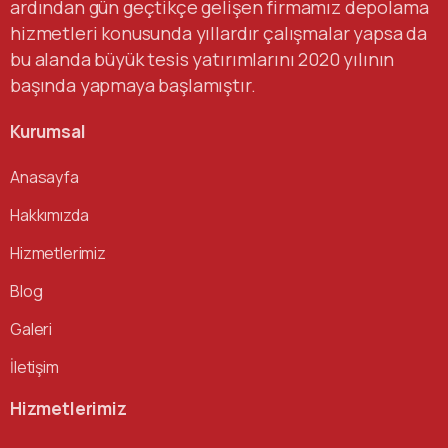
ardından gün geçtikçe gelişen firmamız depolama
hizmetleri konusunda yıllardır çalışmalar yapsa da
bu alanda büyük tesis yatırımlarını 2020 yılının
başında yapmaya başlamıştır.
Kurumsal
Anasayfa
Hakkımızda
Hizmetlerimiz
Blog
Galeri
İletişim
Hizmetlerimiz