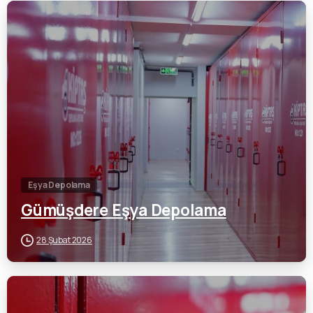
0
Eşya Depolama
Gümüşdere Eşya Depolama
28 Şubat 2026
0