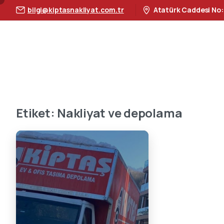
bilgi@kiptasnakliyat.com.tr
Atatürk Caddesi No:
Etiket:
Nakliyat ve depolama
3