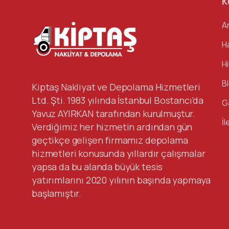
K
A
H
H
B
Kiptaş Nakliyat ve Depolama Hizmetleri
Ltd. Şti. 1983 yılında İstanbul Bostancı’da
G
Yavuz AYIRKAN tarafından kurulmuştur.
İl
Verdiğimiz her hizmetin ardından gün
geçtikçe gelişen firmamız depolama
hizmetleri konusunda yıllardır çalışmalar
yapsa da bu alanda büyük tesis
yatırımlarını 2020 yılının başında yapmaya
başlamıştır.