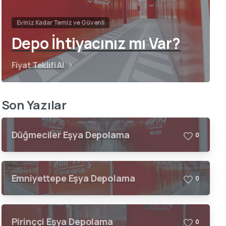
Eviniz Kadar Temiz ve Güvenli
Depo İhtiyacınız mı Var?
Fiyat Teklifi Al
Son Yazılar
Düğmeciler Eşya Depolama
0
Emniyettepe Eşya Depolama
0
Pirinççi Eşya Depolama
0