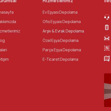
urumsal
Hizmetlerimiz
İle
nasayfa
Ev Eşyası Depolama
akkımızda
Ofis Eşyası Depolama
izmetlerimiz
Arşiv & Evrak Depolama
log
Özel Eşya Depolama
aleri
Parça Eşya Depolama
etişim
E-Ticaret Depolama