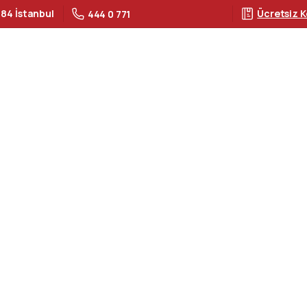
 84 İstanbul
Ücretsiz K
444 0 771