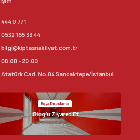
tişim
444 0 771
0532 155 33 44
bilgi@kiptasnakliyat.com.tr
08:00 - 20:00
Atatürk Cad. No:84 Sancaktepe/İstanbul
Eşya Depolama
Blog'u Ziyaret Et
Şimdi İncele