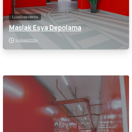
Eşya Depolama
Maslak Eşya Depolama
14 Aralık 2024