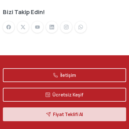
Bizi Takip Edin!
İletişim
Ücretsiz Keşif
Fiyat Teklifi Al