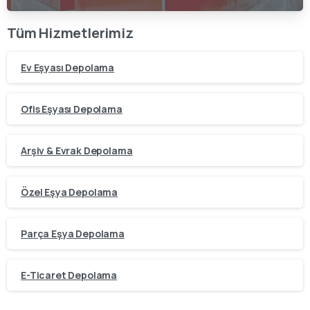
Tüm Hizmetlerimiz
Ev Eşyası Depolama
Ofis Eşyası Depolama
Arşiv & Evrak Depolama
Özel Eşya Depolama
Parça Eşya Depolama
E-Ticaret Depolama