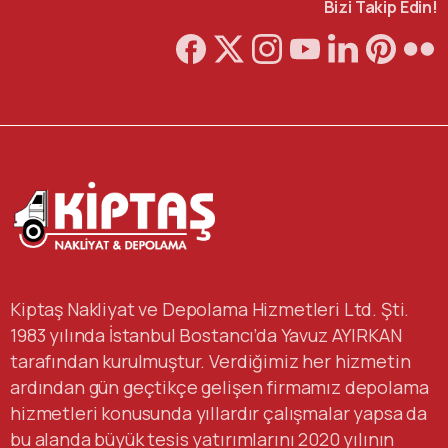
Bizi Takip Edin!
Kiptaş Nakliyat ve Depolama Hizmetleri Ltd. Şti.
1983 yılında İstanbul Bostancı’da Yavuz AYIRKAN
tarafından kurulmuştur. Verdiğimiz her hizmetin
ardından gün geçtikçe gelişen firmamız depolama
hizmetleri konusunda yıllardır çalışmalar yapsa da
bu alanda büyük tesis yatırımlarını 2020 yılının