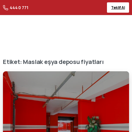
444 0 771
Teklif Al
Etiket:
Maslak eşya deposu fiyatları
0