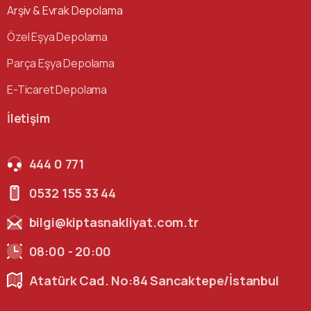
Arşiv & Evrak Depolama
Özel Eşya Depolama
Parça Eşya Depolama
E-Ticaret Depolama
İletişim
444 0 771
0532 155 33 44
bilgi@kiptasnakliyat.com.tr
08:00 - 20:00
Atatürk Cad. No:84 Sancaktepe/İstanbul