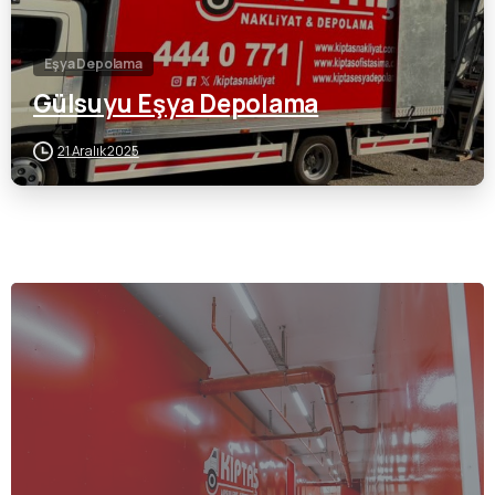
Eşya Depolama
Gülsuyu Eşya Depolama
21 Aralık 2025