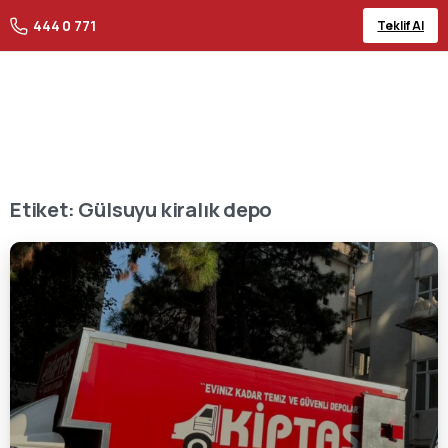
444 0 771
Teklif Al
Etiket:
Gülsuyu kiralık depo
0