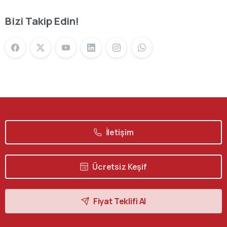
Bizi Takip Edin!
İletişim
Ücretsiz Keşif
Fiyat Teklifi Al