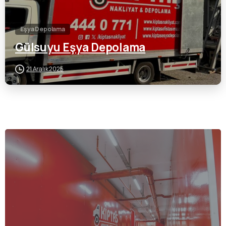
Eşya Depolama
Gülsuyu Eşya Depolama
21 Aralık 2025