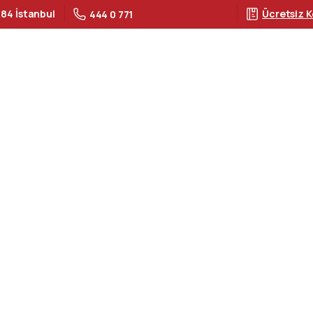
 84 İstanbul
Ücretsiz K
444 0 771