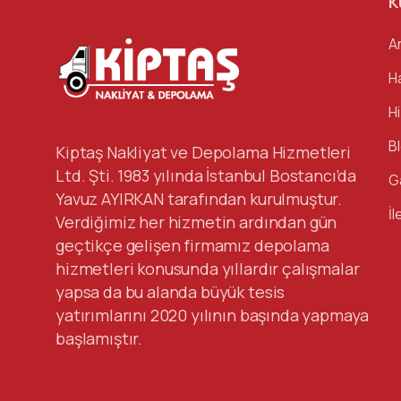
K
A
H
H
B
Kiptaş Nakliyat ve Depolama Hizmetleri
Ltd. Şti. 1983 yılında İstanbul Bostancı’da
G
Yavuz AYIRKAN tarafından kurulmuştur.
İl
Verdiğimiz her hizmetin ardından gün
geçtikçe gelişen firmamız depolama
hizmetleri konusunda yıllardır çalışmalar
yapsa da bu alanda büyük tesis
yatırımlarını 2020 yılının başında yapmaya
başlamıştır.