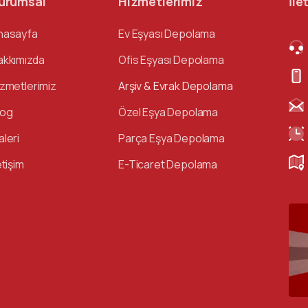
urumsal
Hizmetlerimiz
İle
nasayfa
Ev Eşyası Depolama
akkımızda
Ofis Eşyası Depolama
izmetlerimiz
Arşiv & Evrak Depolama
log
Özel Eşya Depolama
aleri
Parça Eşya Depolama
etişim
E-Ticaret Depolama