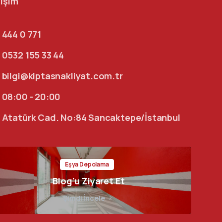
tişim
444 0 771
0532 155 33 44
bilgi@kiptasnakliyat.com.tr
08:00 - 20:00
Atatürk Cad. No:84 Sancaktepe/İstanbul
Eşya Depolama
Blog'u Ziyaret Et
Şimdi İncele