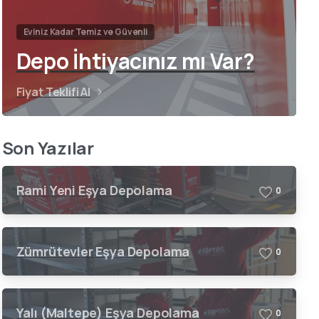
Eviniz Kadar Temiz ve Güvenli
Depo İhtiyacınız mı Var?
Fiyat Teklifi Al
Son Yazılar
Rami Yeni Eşya Depolama
0
Zümrütevler Eşya Depolama
0
Yalı (Maltepe) Eşya Depolama
0