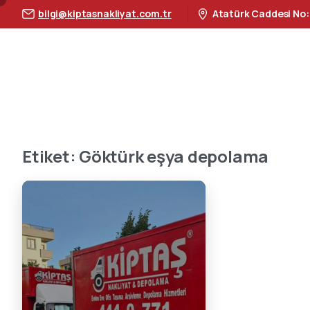
bilgi@kiptasnakliyat.com.tr
Atatürk Caddesi No:
Etiket:
Göktürk eşya depolama
0