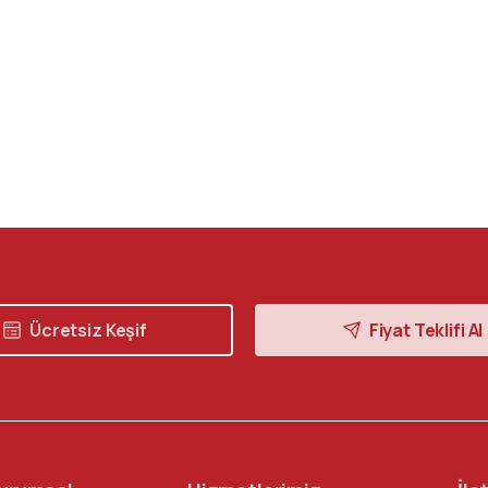
Ücretsiz Keşif
Fiyat Teklifi Al