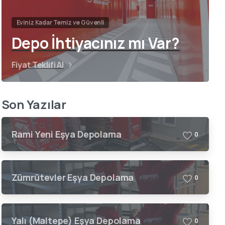
Eviniz Kadar Temiz ve Güvenli
Depo İhtiyacınız mı Var?
Fiyat Teklifi Al
Son Yazılar
Rami Yeni Eşya Depolama
0
Zümrütevler Eşya Depolama
0
Yalı (Maltepe) Eşya Depolama
0