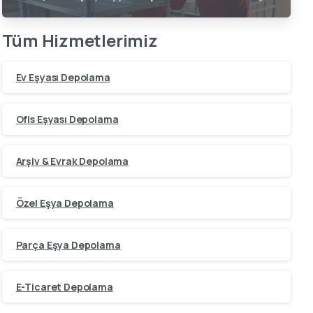
Tüm Hizmetlerimiz
Ev Eşyası Depolama
Ofis Eşyası Depolama
Arşiv & Evrak Depolama
Özel Eşya Depolama
Parça Eşya Depolama
E-Ticaret Depolama