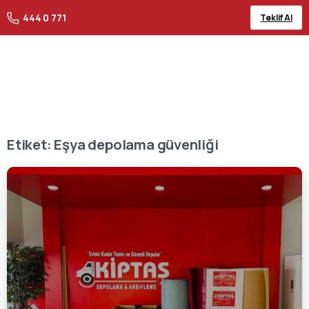
444 0 771
Teklif Al
Etiket:
Eşya depolama güvenliği
1