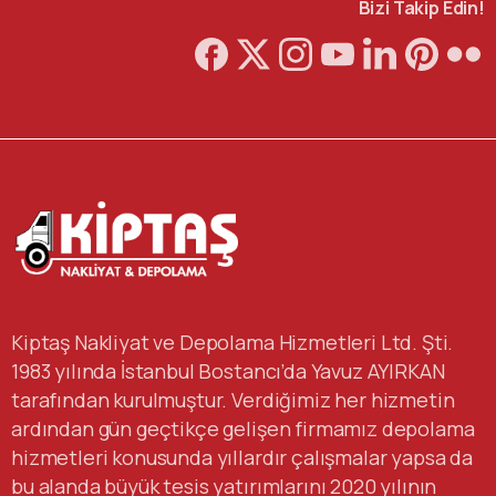
Bizi Takip Edin!
Kiptaş Nakliyat ve Depolama Hizmetleri Ltd. Şti.
1983 yılında İstanbul Bostancı’da Yavuz AYIRKAN
tarafından kurulmuştur. Verdiğimiz her hizmetin
ardından gün geçtikçe gelişen firmamız depolama
hizmetleri konusunda yıllardır çalışmalar yapsa da
bu alanda büyük tesis yatırımlarını 2020 yılının