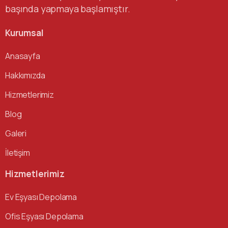
başında yapmaya başlamıştır.
Kurumsal
Anasayfa
Hakkımızda
Hizmetlerimiz
Blog
Galeri
İletişim
Hizmetlerimiz
Ev Eşyası Depolama
Ofis Eşyası Depolama