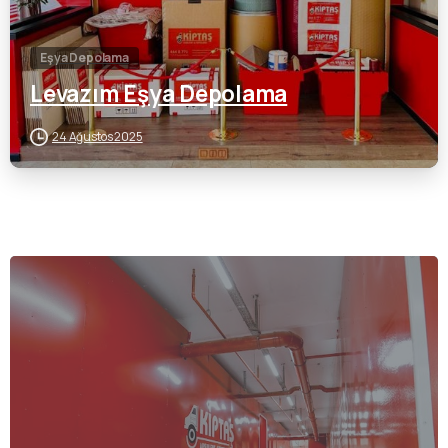
Eşya Depolama
Levazım Eşya Depolama
24 Ağustos 2025