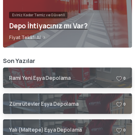
Eviniz Kadar Temiz ve Güvenli
Depo İhtiyacınız mı Var?
Fiyat Teklifi Al
Son Yazılar
Rami Yeni Eşya Depolama
0
Zümrütevler Eşya Depolama
0
Yalı (Maltepe) Eşya Depolama
0