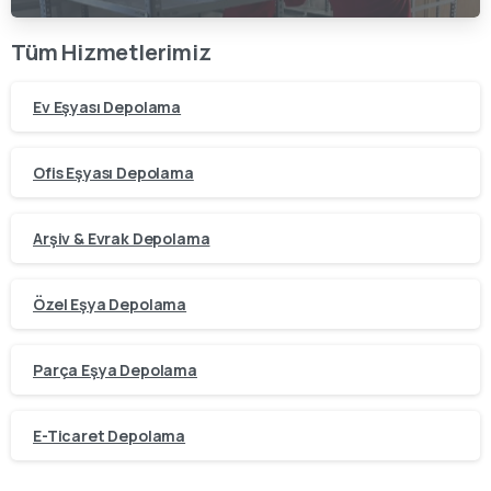
Tüm Hizmetlerimiz
Ev Eşyası Depolama
Ofis Eşyası Depolama
Arşiv & Evrak Depolama
Özel Eşya Depolama
Parça Eşya Depolama
E-Ticaret Depolama