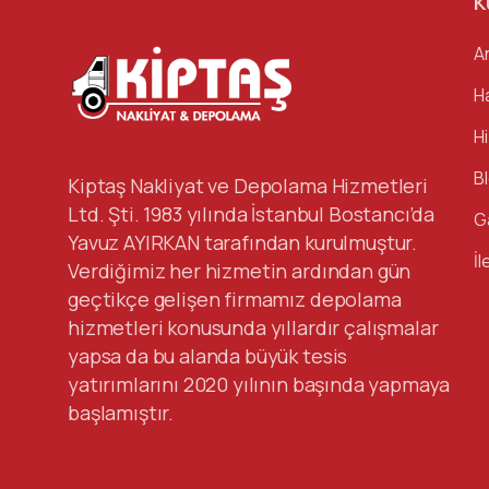
K
A
H
H
B
Kiptaş Nakliyat ve Depolama Hizmetleri
Ltd. Şti. 1983 yılında İstanbul Bostancı’da
G
Yavuz AYIRKAN tarafından kurulmuştur.
İl
Verdiğimiz her hizmetin ardından gün
geçtikçe gelişen firmamız depolama
hizmetleri konusunda yıllardır çalışmalar
yapsa da bu alanda büyük tesis
yatırımlarını 2020 yılının başında yapmaya
başlamıştır.