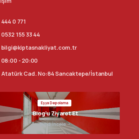
tişim
444 0 771
0532 155 33 44
bilgi@kiptasnakliyat.com.tr
08:00 - 20:00
Atatürk Cad. No:84 Sancaktepe/İstanbul
Eşya Depolama
Blog'u Ziyaret Et
Şimdi İncele