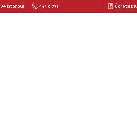
 84 İstanbul
Ücretsiz K
444 0 771