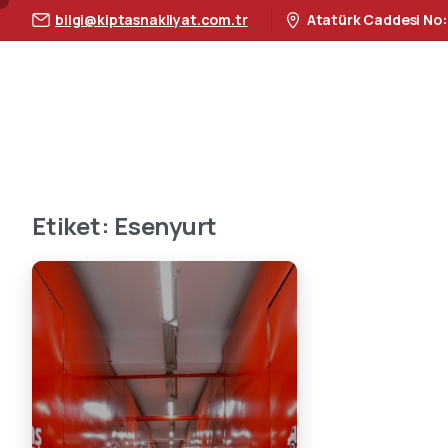
bilgi@kiptasnakliyat.com.tr
Atatürk Caddesi No:
Etiket:
Esenyurt
3