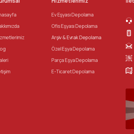
urumsal
Hizmetlerimiz
İle
nasayfa
Ev Eşyası Depolama
akkımızda
Ofis Eşyası Depolama
izmetlerimiz
Arşiv & Evrak Depolama
log
Özel Eşya Depolama
aleri
Parça Eşya Depolama
etişim
E-Ticaret Depolama