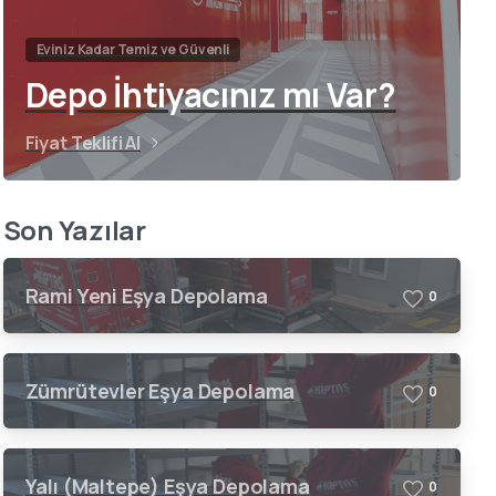
Eviniz Kadar Temiz ve Güvenli
Depo İhtiyacınız mı Var?
Fiyat Teklifi Al
Son Yazılar
Rami Yeni Eşya Depolama
0
Zümrütevler Eşya Depolama
0
Yalı (Maltepe) Eşya Depolama
0