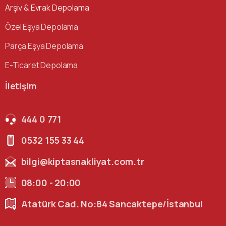
Arşiv & Evrak Depolama
Özel Eşya Depolama
Parça Eşya Depolama
E-Ticaret Depolama
İletişim
444 0 771
0532 155 33 44
bilgi@kiptasnakliyat.com.tr
08:00 - 20:00
Atatürk Cad. No:84 Sancaktepe/İstanbul