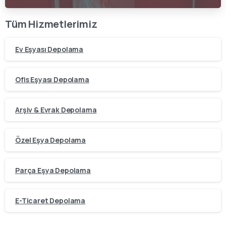
Tüm Hizmetlerimiz
Ev Eşyası Depolama
Ofis Eşyası Depolama
Arşiv & Evrak Depolama
Özel Eşya Depolama
Parça Eşya Depolama
E-Ticaret Depolama