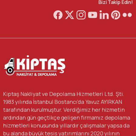
Bizi Takip Edin!
Kiptaş Nakliyat ve Depolama Hizmetleri Ltd. Şti.
1983 yılında İstanbul Bostancı’da Yavuz AYIRKAN
tarafından kurulmuştur. Verdiğimiz her hizmetin
ardından gün geçtikçe gelişen firmamız depolama
hizmetleri konusunda yıllardır çalışmalar yapsa da
bu alanda büyük tesis yatırımlarını 2020 yılının