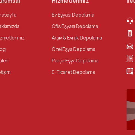
urumsal
Hizmetlerimiz
İle
nasayfa
Ev Eşyası Depolama
akkımızda
Ofis Eşyası Depolama
izmetlerimiz
Arşiv & Evrak Depolama
log
Özel Eşya Depolama
aleri
Parça Eşya Depolama
etişim
E-Ticaret Depolama