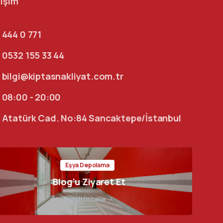
tişim
444 0 771
0532 155 33 44
bilgi@kiptasnakliyat.com.tr
08:00 - 20:00
Atatürk Cad. No:84 Sancaktepe/İstanbul
Eşya Depolama
Blog'u Ziyaret Et
Şimdi İncele