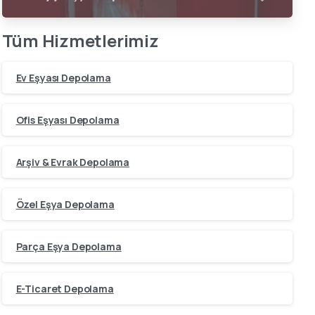
Tüm Hizmetlerimiz
Ev Eşyası Depolama
Ofis Eşyası Depolama
Arşiv & Evrak Depolama
Özel Eşya Depolama
Parça Eşya Depolama
E-Ticaret Depolama