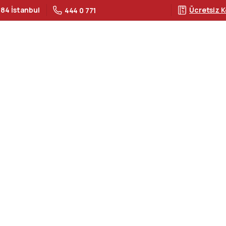
 84 İstanbul
Ücretsiz K
444 0 771