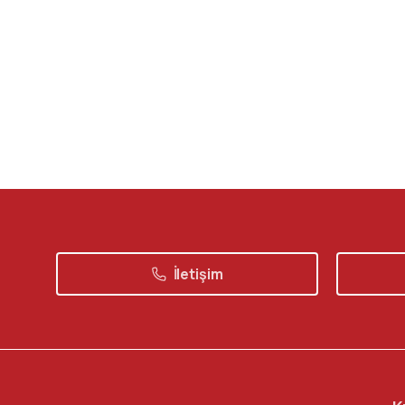
İletişim