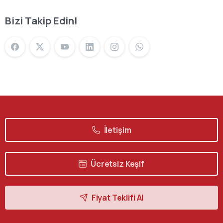
Bizi Takip Edin!
İletişim
Ücretsiz Keşif
Fiyat Teklifi Al