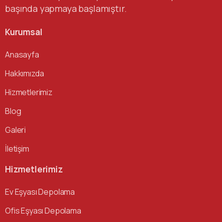
başında yapmaya başlamıştır.
Kurumsal
Anasayfa
Hakkımızda
Hizmetlerimiz
Blog
Galeri
İletişim
Hizmetlerimiz
Ev Eşyası Depolama
Ofis Eşyası Depolama