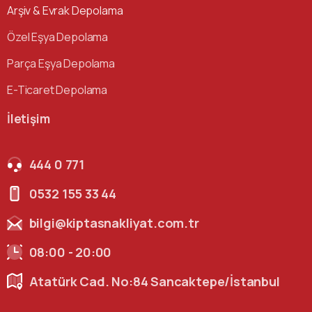
Arşiv & Evrak Depolama
Özel Eşya Depolama
Parça Eşya Depolama
E-Ticaret Depolama
İletişim
444 0 771
0532 155 33 44
bilgi@kiptasnakliyat.com.tr
08:00 - 20:00
Atatürk Cad. No:84 Sancaktepe/İstanbul