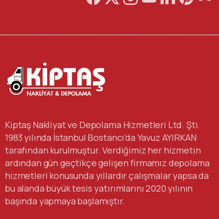
Kiptaş Nakliyat ve Depolama Hizmetleri Ltd. Şti.
1983 yılında İstanbul Bostancı’da Yavuz AYIRKAN
tarafından kurulmuştur. Verdiğimiz her hizmetin
ardından gün geçtikçe gelişen firmamız depolama
hizmetleri konusunda yıllardır çalışmalar yapsa da
bu alanda büyük tesis yatırımlarını 2020 yılının
başında yapmaya başlamıştır.