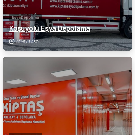
Eşya Depolama
Koşuyolu Eşya Depolama
22 Mayıs 2025
0