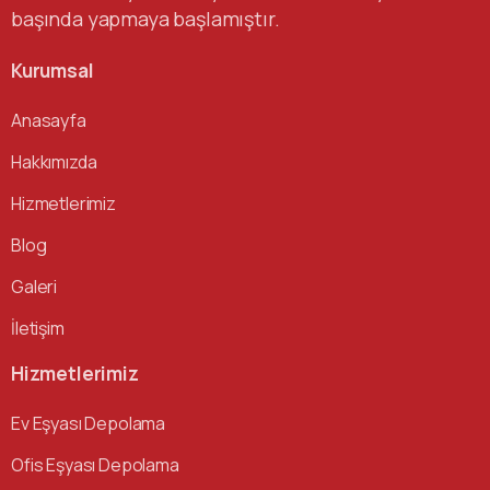
başında yapmaya başlamıştır.
Kurumsal
Anasayfa
Hakkımızda
Hizmetlerimiz
Blog
Galeri
İletişim
Hizmetlerimiz
Ev Eşyası Depolama
Ofis Eşyası Depolama