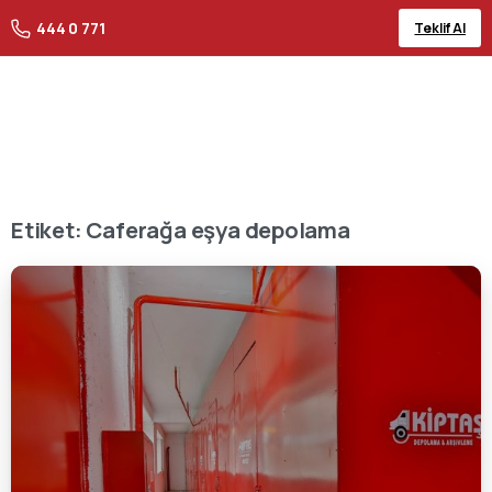
444 0 771
Teklif Al
Etiket:
Caferağa eşya depolama
0