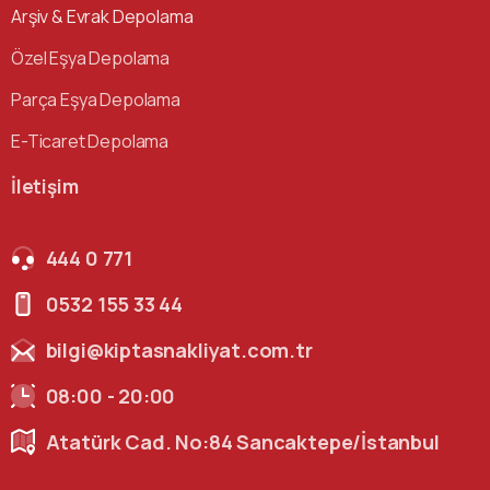
Arşiv & Evrak Depolama
Özel Eşya Depolama
Parça Eşya Depolama
E-Ticaret Depolama
İletişim
444 0 771
0532 155 33 44
bilgi@kiptasnakliyat.com.tr
08:00 - 20:00
Atatürk Cad. No:84 Sancaktepe/İstanbul