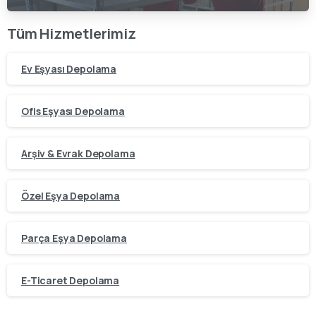
Tüm Hizmetlerimiz
Ev Eşyası Depolama
Ofis Eşyası Depolama
Arşiv & Evrak Depolama
Özel Eşya Depolama
Parça Eşya Depolama
E-Ticaret Depolama