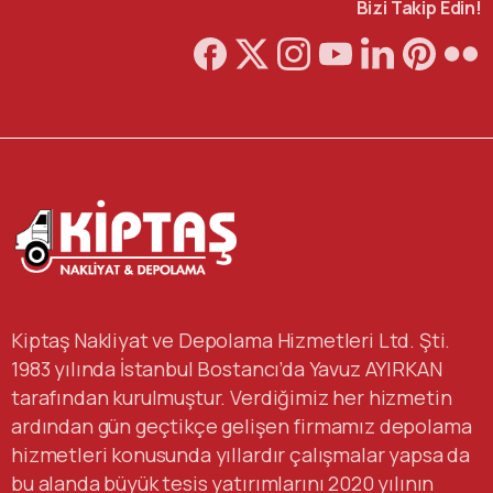
Bizi Takip Edin!
Kiptaş Nakliyat ve Depolama Hizmetleri Ltd. Şti.
1983 yılında İstanbul Bostancı’da Yavuz AYIRKAN
tarafından kurulmuştur. Verdiğimiz her hizmetin
ardından gün geçtikçe gelişen firmamız depolama
hizmetleri konusunda yıllardır çalışmalar yapsa da
bu alanda büyük tesis yatırımlarını 2020 yılının