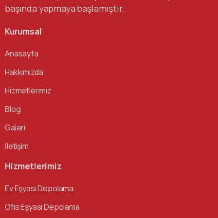
başında yapmaya başlamıştır.
Kurumsal
Anasayfa
Hakkımızda
Hizmetlerimiz
Blog
Galeri
İletişim
Hizmetlerimiz
Ev Eşyası Depolama
Ofis Eşyası Depolama