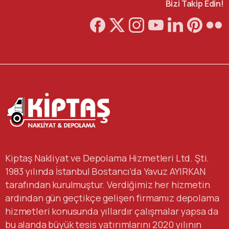
Bizi Takip Edin!
Kiptaş Nakliyat ve Depolama Hizmetleri Ltd. Şti.
1983 yılında İstanbul Bostancı’da Yavuz AYIRKAN
tarafından kurulmuştur. Verdiğimiz her hizmetin
ardından gün geçtikçe gelişen firmamız depolama
hizmetleri konusunda yıllardır çalışmalar yapsa da
bu alanda büyük tesis yatırımlarını 2020 yılının