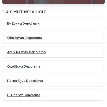
Tüm Hizmetlerimiz
Ev Eşyası Depolama
Ofis Eşyası Depolama
Arşiv & Evrak Depolama
Özel Eşya Depolama
Parça Eşya Depolama
E-Ticaret Depolama