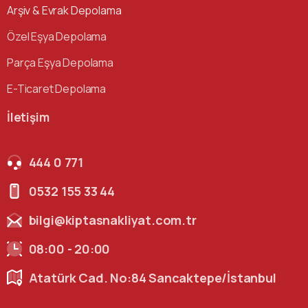
Arşiv & Evrak Depolama
Özel Eşya Depolama
Parça Eşya Depolama
E-Ticaret Depolama
İletişim
444 0 771
0532 155 33 44
bilgi@kiptasnakliyat.com.tr
08:00 - 20:00
Atatürk Cad. No:84 Sancaktepe/İstanbul