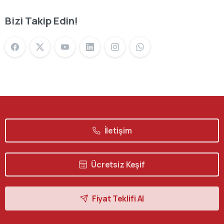
Bizi Takip Edin!
İletişim
Ücretsiz Keşif
Fiyat Teklifi Al