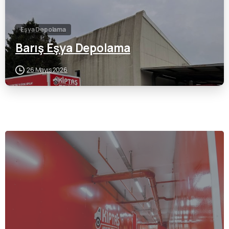
Eşya Depolama
Barış Eşya Depolama
26 Mayıs 2026