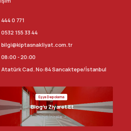
tişim
444 0 771
0532 155 33 44
bilgi@kiptasnakliyat.com.tr
08:00 - 20:00
Atatürk Cad. No:84 Sancaktepe/İstanbul
Eşya Depolama
Blog'u Ziyaret Et
Şimdi İncele