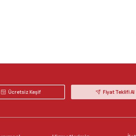
Ücretsiz Keşif
Fiyat Teklifi Al