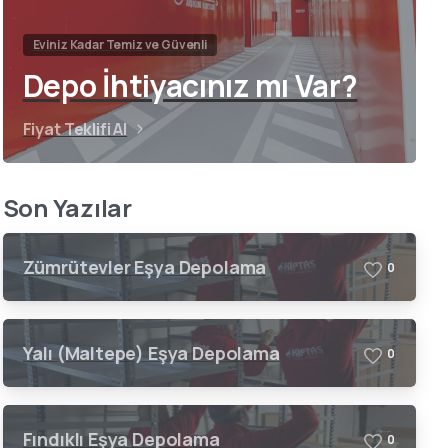
Eviniz Kadar Temiz ve Güvenli
Depo İhtiyacınız mı Var?
Fiyat Teklifi Al
Son Yazılar
Zümrütevler Eşya Depolama
0
Yalı (Maltepe) Eşya Depolama
0
Fındıklı Eşya Depolama
0