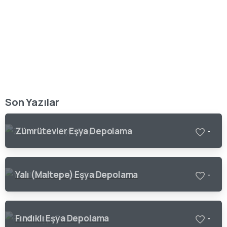
Eviniz Kadar Temiz ve Güvenli
Depo İhtiyacınız mı Var?
Fiyat Teklifi Al
Son Yazılar
Zümrütevler Eşya Depolama
-
Yalı (Maltepe) Eşya Depolama
-
Fındıklı Eşya Depolama
-