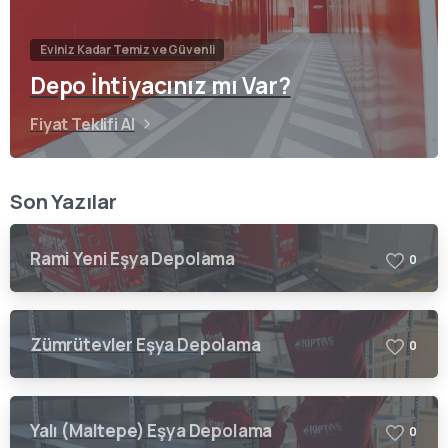
Eviniz Kadar Temiz ve Güvenli
Depo İhtiyacınız mı Var?
Fiyat Teklifi Al
Son Yazılar
Rami Yeni Eşya Depolama
0
Zümrütevler Eşya Depolama
0
Yalı (Maltepe) Eşya Depolama
0