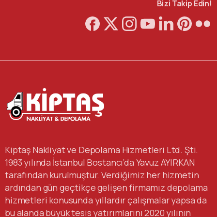
Bizi Takip Edin!
Kiptaş Nakliyat ve Depolama Hizmetleri Ltd. Şti.
1983 yılında İstanbul Bostancı’da Yavuz AYIRKAN
tarafından kurulmuştur. Verdiğimiz her hizmetin
ardından gün geçtikçe gelişen firmamız depolama
hizmetleri konusunda yıllardır çalışmalar yapsa da
bu alanda büyük tesis yatırımlarını 2020 yılının